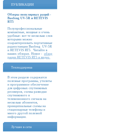
ПУБЛИКАЦИИ
Обзоры популярных раций -
Baofeng UV-5R и RETEVIS
RT5
Полупрофессиональные
компактные, мощные и очень
удобные- вот те несколько слов
которыми можно
охарактеризовать портативные
радиостанции Baofeng UV-5R
и RETEVIS RT5. Читайте в
наших обзорах. Новое -
обзор
рации RETEVIS RT5 и видео
Техподдержка
В этом разделе содержатся
полезные программы, утилиты
и программное обеспечение
для цифровых спутниковых
ресиверов, схемы разводки
спутникового и
телевизионного сигнала на
несколько абонентов,
принципиальные схемы на
стационарные телефоны и
много другой полезной
информации.
Лучшее в сети