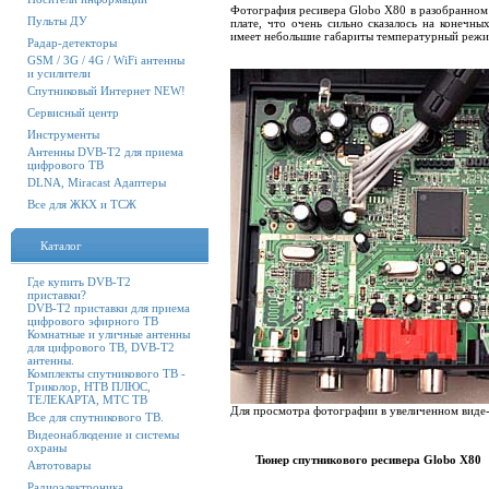
Фотография ресивера Globo X80 в разобранном 
Пульты ДУ
плате, что очень сильно сказалось на конечны
имеет небольшие габариты температурный режи
Радар-детекторы
GSM / 3G / 4G / WiFi антенны
и усилители
Спутниковый Интернет NEW!
Сервисный центр
Инструменты
Антенны DVB-T2 для приема
цифрового ТВ
DLNA, Miracast Адаптеры
Все для ЖКХ и ТСЖ
Каталог
Где купить DVB-T2
приставки?
DVB-T2 приставки для приема
цифрового эфирного ТВ
Комнатные и уличные антенны
для цифрового ТВ, DVB-T2
антенны.
Комплекты спутникового ТВ -
Триколор, НТВ ПЛЮС,
ТЕЛЕКАРТА, МТС ТВ
Для просмотра фотографии в увеличенном виде-
Все для спутникового ТВ.
Видеонаблюдение и системы
охраны
Тюнер спутникового ресивера Globo X80
Автотовары
Радиоэлектроника