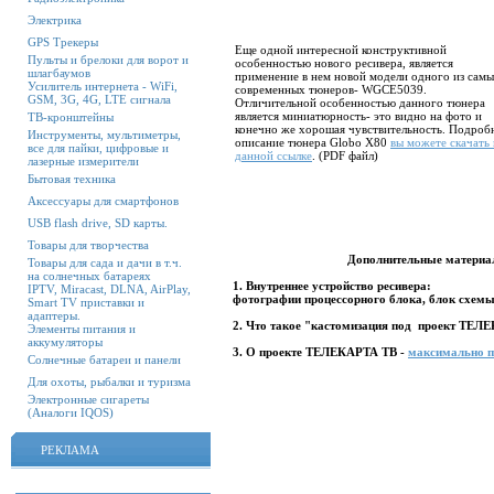
Электрика
GPS Трекеры
Еще одной интересной конструктивной
Пульты и брелоки для ворот и
особенностью нового ресивера, является
шлагбаумов
применение в нем новой модели одного из сам
Усилитель интернета - WiFi,
современных тюнеров- WGCE5039.
GSM, 3G, 4G, LTE сигнала
Отличительной особенностью данного тюнера
является миниатюрность- это видно на фото и
ТВ-кронштейны
конечно же хорошая чувствительность. Подроб
Инструменты, мультиметры,
описание тюнера Globo X80
вы можете скачать
все для пайки, цифровые и
данной ссылке
. (PDF файл)
лазерные измерители
Бытовая техника
Аксессуары для смартфонов
USB flash drive, SD карты.
Товары для творчества
Дополнительные материал
Товары для сада и дачи в т.ч.
на солнечных батареях
1. Внутреннее устройство ресивера:
IPTV, Miracast, DLNA, AirPlay,
фотографии процессорного блока, блок схемы
Smart TV приставки и
адаптеры.
2. Что такое "кастомизация под проект ТЕЛ
Элементы питания и
аккумуляторы
3. О проекте ТЕЛЕКАРТА ТВ -
максимально п
Солнечные батареи и панели
Для охоты, рыбалки и туризма
Электронные сигареты
(Аналоги IQOS)
РЕКЛАМА