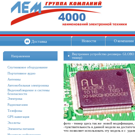
Новости
О компании
Доставка
Внутреннее устройство ресивера- GLOBO 
Направления
тюнер)
Спутниковое оборудование
Портативное аудио
Антенны
Автомобильная электроника
Видеонаблюдение и системы
безопасности
Электрика
Радиомагазин
Телефоны
GPS навигация
Эхолоты
фото - тюнер здесь так же новой модификации, к
-чувствительность в данной модели на достато
Элементы питания
что позволяет использовать эту модель и с уда
Носители информации