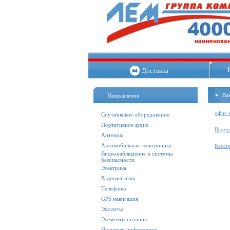
Доставка
Ва
Направления
офис 
Спутниковое оборудование
Портативное аудио
Ведущ
Антенны
Автомобильная электроника
Касси
Видеонаблюдение и системы
безопасности
Электрика
Радиомагазин
Телефоны
GPS навигация
Эхолоты
Элементы питания
Носители информации