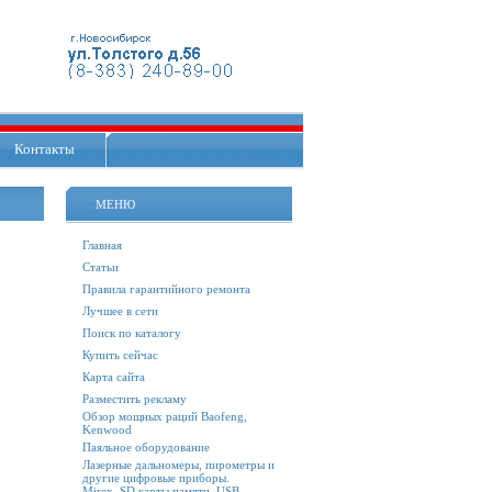
Контакты
МЕНЮ
Главная
Статьи
Правила гарантийного ремонта
Лучшее в сети
Поиск по каталогу
Купить сейчас
Карта сайта
Разместить рекламу
Обзор мощных раций Baofeng,
Kenwood
Паяльное оборудование
Лазерные дальномеры, пирометры и
другие цифровые приборы.
Mirex. SD карты памяти, USB