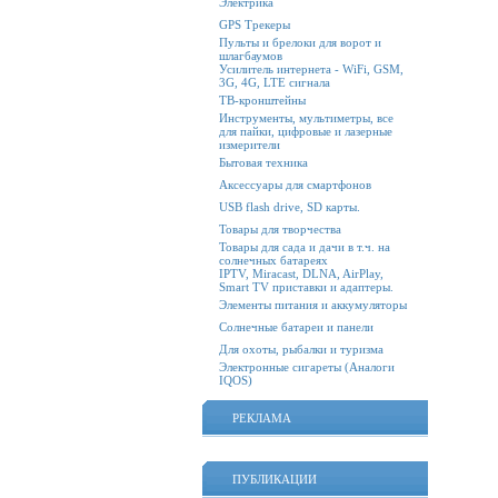
Электрика
GPS Трекеры
Пульты и брелоки для ворот и
шлагбаумов
Усилитель интернета - WiFi, GSM,
3G, 4G, LTE сигнала
ТВ-кронштейны
Инструменты, мультиметры, все
для пайки, цифровые и лазерные
измерители
Бытовая техника
Аксессуары для смартфонов
USB flash drive, SD карты.
Товары для творчества
Товары для сада и дачи в т.ч. на
солнечных батареях
IPTV, Miracast, DLNA, AirPlay,
Smart TV приставки и адаптеры.
Элементы питания и аккумуляторы
Солнечные батареи и панели
Для охоты, рыбалки и туризма
Электронные сигареты (Аналоги
IQOS)
РЕКЛАМА
ПУБЛИКАЦИИ