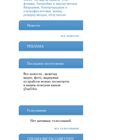
флэшки, батарейки и аккумуляторы.
Кварцевые, бактерицидные и
ультрафиолетовые лампы,
рециркуляторы, облучатели.
Новости
все новости...
РЕКЛАМА
Последние поступления
Все новости , включая
видео, фото, выдержки
из прайсов можно посмотреть
в нашем телеграм канале
@sat54ru
Голосования
Нет активных голосований.
все голосования...
СПЕЦИАЛИСТЫ СОВЕТУЮТ