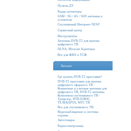
Пульты ДУ
Радар-детекторы
GSM / 3G / 4G / WiFi антенны и
усилители
Спутниковый Интернет NEW!
Сервисный центр
Инструменты
Антенны DVB-T2 для приема
цифрового ТВ
DLNA, Miracast Адаптеры
Все для ЖКХ и ТСЖ
Каталог
Где купить DVB-T2 приставки?
DVB-T2 приставки для приема
цифрового эфирного ТВ
Комнатные и уличные антенны для
цифрового ТВ, DVB-T2 антенны.
Комплекты спутникового ТВ -
Триколор, НТВ ПЛЮС,
ТЕЛЕКАРТА, МТС ТВ
Все для спутникового ТВ.
Видеонаблюдение и системы
охраны
Автотовары
Радиоэлектроника