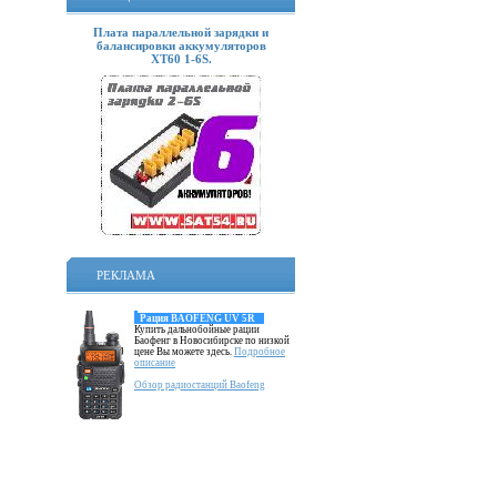
Плата параллельной зарядки и
балансировки аккумуляторов
XT60 1-6S.
РЕКЛАМА
Рация BAOFENG UV 5R
Купить дальнобойные рации
Баофенг в Новосибирске по низкой
цене Вы можете здесь.
Подробное
описание
Обзор радиостанций Baofeng