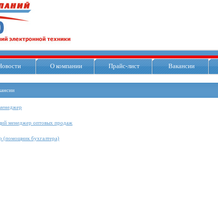
Новости
О компании
Прайс-лист
Вакансии
кансии
менеджер
ий менеджер оптовых продаж
р (помощник бухгалтера)