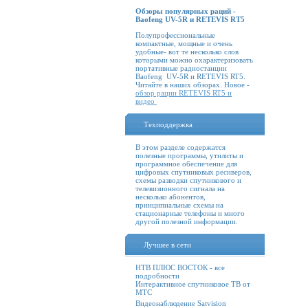
Обзоры популярных раций -
Baofeng UV-5R и RETEVIS RT5
Полупрофессиональные
компактные, мощные и очень
удобные- вот те несколько слов
которыми можно охарактеризовать
портативные радиостанции
Baofeng UV-5R и RETEVIS RT5.
Читайте в наших обзорах. Новое -
обзор рации RETEVIS RT5 и
видео
Техподдержка
В этом разделе содержатся
полезные программы, утилиты и
программное обеспечение для
цифровых спутниковых ресиверов,
схемы разводки спутникового и
телевизионного сигнала на
несколько абонентов,
принципиальные схемы на
стационарные телефоны и много
другой полезной информации.
Лучшее в сети
НТВ ПЛЮС ВОСТОК - все
подробности
Интерактивное спутниковое ТВ от
МТС
Видеонаблюдение Satvision