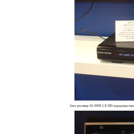
Зато ресивер GI-S990 LX HD порадовал ме