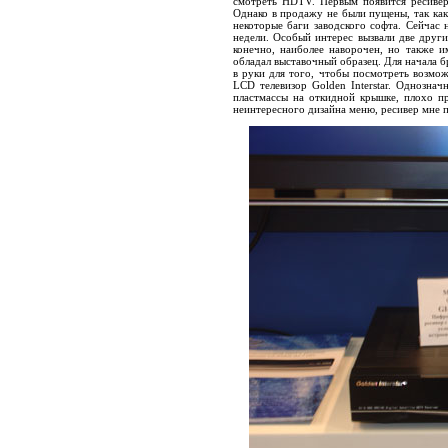
смотреть HDTV. Первым появится ресивер
Однако в продажу не были пущены, так как
некоторые баги заводского софта. Сейчас 
недели. Особый интерес вызвали две дру
конечно, наиболее наворочен, но также и
обладал выставочный образец. Для начала бр
в руки для того, чтобы посмотреть возмож
LCD телевизор Golden Interstar. Однознач
пластмассы на откидной крышке, плохо п
неинтересного дизайна меню, ресивер мне 