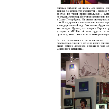
Видимо эйфория от цифры абонентов, озв
данные по количеству абонентов Триколор-С
Бонуме не такой привлекательный… Кст
последователи разработчиков кодировки, 
в Санкт-Петербурге. На стенде прозвучала
самой кодировки и новая версия позволит 
в закодированный вид. Вот только будет 
это загадка. Думаю, что скоро в Европе 
уходом в MPEG4. А если судить по кол
производство с таким количеством ресиверо
Раз уж переключился на операторов спу
переговоры с ними у меня по плану зани
стенд самого дорогого оператора был о
Цифрового семейства).