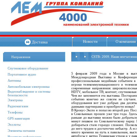
Новости
О компании
Доставка
CSTB- 2009. Наши впечатлени
Направления
Спутниковое оборудование
5 февраля 2009 года в Москве в выста
Портативное аудио
Международная Выставка и Конференция
Антенны
профессиональным медийным событием в 
игроки телекоммуникационного и телевиз
Автомобильная электроника
современные направления: широкополосные
Видеонаблюдение и системы
HDTV, мобильное ТВ; контент; спутниковая 
безопасности
Чем же запомнится эта выставка. Постараюс
событию конечно же совсем не случаен
Электрика
оборудования вот уже добрых два десятка
Радиомагазин
данными партнерами и приобрести новых!
В Крокус-Экспо я попал во второй раз. Пос
Телефоны
в Сокольниках прошло уже три года. Здесь
раньше до выставки можно было добраться 
GPS навигация
минут пешком по Сокольническому парку. 
Эхолоты
добираться стало гораздо сложнее. Поскол
до него труден и достаточно небыстр. А есл
Элементы питания
много времени на путь к павильонам, выст
автобусы у метро Тушинская утром и у пав
Носители информации