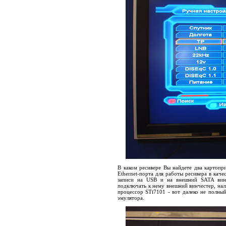
В каком ресивере Вы найдете два картопр
Ethernet-порта для работы ресивера в каче
записи на USB и на внешний SATA винч
подключать к нему внешний винчестер, нал
процессор STi7101 - вот далеко не полны
эмулятора.