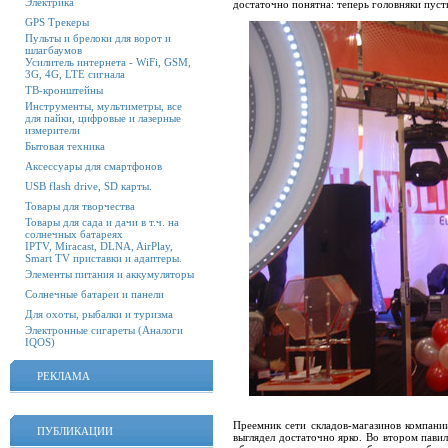
Электрика
достаточно понятна: теперь головняки пусть
GPS Трекеры
Пульты и брелоки для ворот и
шлагбаумов
Усилитель интернета - WiFi, GSM,
3G, 4G, LTE сигнала
ТВ-кронштейны
Инструменты, мультиметры, все
для пайки, цифровые и лазерные
измерители
Бытовая техника
Аксессуары для смартфонов
USB flash drive, SD карты.
Товары для творчества
Товары для сада и дачи в т.ч. на
солнечных батареях
IPTV, Miracast, DLNA, AirPlay,
Smart TV приставки и адаптеры.
Элементы питания и аккумуляторы
Солнечные батареи и панели
Для охоты, рыбалки и туризма
Электронные сигареты (Аналоги
IQOS)
РЕКЛАМА
Преемник сети складов-магазинов компании G
ПУБЛИКАЦИИ
выглядел достаточно ярко. Во втором пави