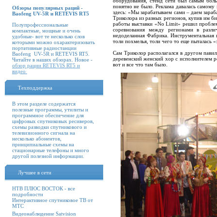
оборудования, стенд сети был самым бол
понятно не было. Реклама давалась самому 
Обзоры популярных раций -
здесь: «Мы зарабатываем сами – даем зараб
Baofeng UV-5R и RETEVIS RT5
Триколора из разных регионов, купив им би
работы выставки «No Limit» решил проблем
Полупрофессиональные
соревнования между регионами в различ
компактные, мощные и очень
недоделанная Фабрика. Инструментальная 
удобные- вот те несколько слов
толи похмелья, толи чего то еще пыталась «
которыми можно охарактеризовать
портативные радиостанции
Сам Триколор располагался в другом павил
Baofeng UV-5R и RETEVIS RT5.
деревенский женский хор с исполнителем р
Читайте в наших обзорах. Новое -
вот и все что там было.
обзор рации RETEVIS RT5 и
видео
Техподдержка
В этом разделе содержатся
полезные программы, утилиты и
программное обеспечение для
цифровых спутниковых ресиверов,
схемы разводки спутникового и
телевизионного сигнала на
несколько абонентов,
принципиальные схемы на
стационарные телефоны и много
другой полезной информации.
Лучшее в сети
НТВ ПЛЮС ВОСТОК - все
подробности
Интерактивное спутниковое ТВ от
МТС
Видеонаблюдение Satvision