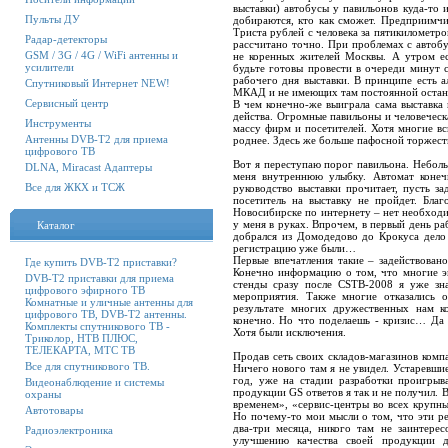
выставки) автобусы у павильонов куда-то 
Пульты ДУ
добираются, кто как сможет. Предприимчи
Триста рублей с человека за пятикилометр
Радар-детекторы
рассчитано точно. При проблемах с автоб
GSM / 3G / 4G / WiFi антенны и
не коренных жителей Москвы. А утром ес
усилители
будьте готовы провести в очереди минут с
рабочего дня выставки. В принципе есть 
Спутниковый Интернет NEW!
МКАД и не имеющих там постоянной останов
Сервисный центр
В чем конечно-же выиграла сама выставка 
действа. Огромные павильоны и человеческ
Инструменты
массу фирм и посетителей. Хотя многие вс
Антенны DVB-T2 для приема
роднее. Здесь же больше пафосной торжест
цифрового ТВ
Вот я переступаю порог павильона. Неболь
DLNA, Miracast Адаптеры
меня внутреннюю улыбку. Автомат конеч
Все для ЖКХ и ТСЖ
руководство выставки прочитает, пусть з
посетитель на выставку не пройдет. Бла
Новосибирске по интернету – нет необходи
у меня в руках. Впрочем, в первый день ра
Каталог
добрался из Домодедово до Крокуса дело
регистрацию уже были…
Первые впечатления такие – задействовано
Где купить DVB-T2 приставки?
Конечно информацию о том, что многие эк
DVB-T2 приставки для приема
стенды сразу после CSTB-2008 я уже зн
цифрового эфирного ТВ
мероприятия. Также многие отказались о
Комнатные и уличные антенны для
результате многих дружественных нам к
цифрового ТВ, DVB-T2 антенны.
конечно. Но что поделаешь - кризис… Да
Комплекты спутникового ТВ -
Хотя были исключения.
Триколор, НТВ ПЛЮС,
ТЕЛЕКАРТА, МТС ТВ
Продав сеть своих складов-магазинов компан
Все для спутникового ТВ.
Ничего нового там я не увидел. Устаревши
год, уже на стадии разработки проигрыв
Видеонаблюдение и системы
продукции GS ответов я так и не получил.
охраны
временем», «сервис-центры во всех крупн
Автотовары
Но почему-то мои мысли о том, что эти ре
два-три месяца, никого там не заинтере
Радиоэлектроника
улучшению качества своей продукции 