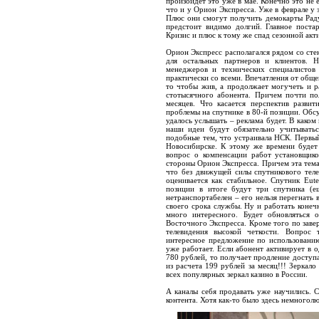
произойдет это уже в мае. Конечно это не
что и у Орион Экспресса. Уже в феврале у
Плюс они смогут получить демокарты Рад
предстоит видимо долгий. Главное поста
Кризис и плюс к тому же спад сезонной ак
Орион Экспресс
располагался рядом со сте
для остальных партнеров и клиентов. 
менеджеров и технических специалистов 
практически со всеми. Впечатления от обще
то чтобы жив, а продолжает могучеть и ра
стотысячного абонента. Причем почти по
месяцев. Что касается перспектив разви
проблемы на спутнике в 80-й позиции. Обсу
удалось услышать – реклама будет. В каком
наши идеи будут обязательно учитыватьс
подобные тем, что устраивала НСК. Первый 
Новосибирске. К этому же времени будет
вопрос о компенсации работ установщик
стороны
Орион Экспресса
. Причем эта тем
что без движущей силы спутникового теле
оценивается как стабильное. Спутник Eut
позиции в итоге будут три спутника (е
нетранспортабелен – его нельзя перегнать 
своего срока службы. Ну и работать коне
много интересного. Будет обновляться 
Восточного Экспресса. Кроме того по завер
телевидения высокой четкости. Вопрос 
интересное предложение по использованию
уже работает. Если абонент активирует в 
780 рублей, то получает продление доступа 
из расчета 199 рублей за месяц!!! Зеркал
всех популярных зеркал казино в России.
А каналы себя продавать уже научились. 
контента. Хотя как-то было здесь немногол