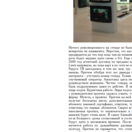
Ничего революционного на стенде не было.
конкретно не назывались. Впрочем, это кас
предвидится до тех пор пока там не поменяе
речь будет видимо идти снова о б/у. Еще
2009 год агентский договор по продаже 
Limit напрямую, но пока карт в их сети не 
Радуга ТВ находилась в том же зале, где
каналы. Причем обойдя этот зал дважды 
интернета – уточнить номер стенда. Только
спутниковый оператор. Ажиотажа здесь не
руководством компании. Честно говоря, 
была подразумевать какое-то действо. В
пиар-ходов. Будничная работа. Люди подход
с руководителем проекта удалось узнать, 
фирму. Мелочь, а приятно. Причем на мой 
получит бесплатно шесть дополнительны
абоненту именной сертификат, ответили, ч
отмечены сто первых абонентов. Скорее вс
наполнения проекта, то первоначально в
каналов будет очень мало. В самое ближай
из-за большого срока согласований в сост
будут идти в московском времени. После
начнется работа по дальнейшему расшир
полгода. Причем не скрывается, что сто