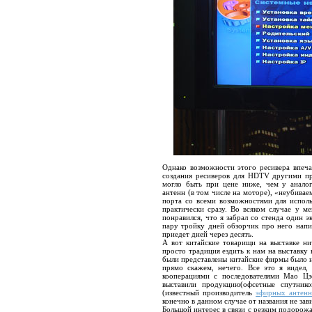
Однако возможности этого ресивера впечат
создания ресиверов для HDTV другими пр
могло быть при цене ниже, чем у аналог
антенн (в том числе на моторе), «неубивае
порта со всеми возможностями для исполь
практически сразу. Во всяком случае у м
понравился, что я забрал со стенда один 
пару тройку дней обзорчик про него напи
приедет дней через десять.
А вот китайские товарищи на выставке н
просто традиция ездить к нам на выставку 
были представлены китайские фирмы было н
прямо скажем, нечего. Все это я видел,
кооперациями с последователями Мао Цз
выставили продукцию(офсетные спутник
(известный производитель
эфирных антенн
конечно в данном случае от названия не зави
Большой интерес в связи с резким подорож