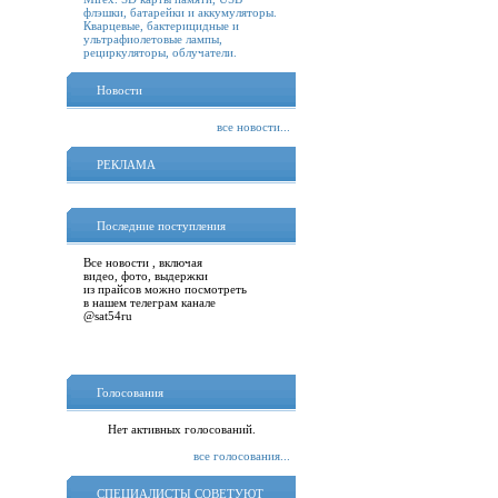
флэшки, батарейки и аккумуляторы.
Кварцевые, бактерицидные и
ультрафиолетовые лампы,
рециркуляторы, облучатели.
Новости
все новости...
РЕКЛАМА
Последние поступления
Все новости , включая
видео, фото, выдержки
из прайсов можно посмотреть
в нашем телеграм канале
@sat54ru
Голосования
Нет активных голосований.
все голосования...
СПЕЦИАЛИСТЫ СОВЕТУЮТ