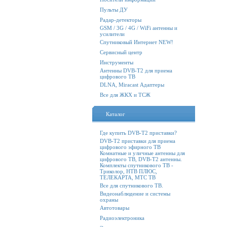
Пульты ДУ
Радар-детекторы
GSM / 3G / 4G / WiFi антенны и
усилители
Спутниковый Интернет NEW!
Сервисный центр
Инструменты
Антенны DVB-T2 для приема
цифрового ТВ
DLNA, Miracast Адаптеры
Все для ЖКХ и ТСЖ
Каталог
Где купить DVB-T2 приставки?
DVB-T2 приставки для приема
цифрового эфирного ТВ
Комнатные и уличные антенны для
цифрового ТВ, DVB-T2 антенны.
Комплекты спутникового ТВ -
Триколор, НТВ ПЛЮС,
ТЕЛЕКАРТА, МТС ТВ
Все для спутникового ТВ.
Видеонаблюдение и системы
охраны
Автотовары
Радиоэлектроника