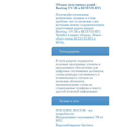
Обзоры популярных раций -
Baofeng UV-5R и RETEVIS RT5
Полупрофессиональные
компактные, мощные и очень
удобные- вот те несколько слов
которыми можно охарактеризовать
портативные радиостанции
Baofeng UV-5R и RETEVIS RT5.
Читайте в наших обзорах. Новое -
обзор рации RETEVIS RT5 и
видео
Техподдержка
В этом разделе содержатся
полезные программы, утилиты и
программное обеспечение для
цифровых спутниковых ресиверов,
схемы разводки спутникового и
телевизионного сигнала на
несколько абонентов,
принципиальные схемы на
стационарные телефоны и много
другой полезной информации.
Лучшее в сети
НТВ ПЛЮС ВОСТОК - все
подробности
Интерактивное спутниковое ТВ от
МТС
Видеонаблюдение Satvision