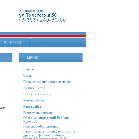
Контакты
МЕНЮ
Главная
Статьи
Правила гарантийного ремонта
Лучшее в сети
Поиск по каталогу
Купить сейчас
Карта сайта
ыке.
Разместить рекламу
Обзор мощных раций Baofeng,
Kenwood
Паяльное оборудование
Лазерные дальномеры, пирометры и
другие цифровые приборы.
Mirex. SD карты памяти, USB