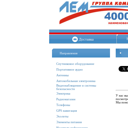
Доставка
Направления
Спутниковое оборудование
Портативное аудио
Антенны
Автомобильная электроника
Видеонаблюдение и системы
безопасности
Электрика
У нас вы
посмотре
Радиомагазин
Мы помо
Телефоны
GPS навигация
Эхолоты
Элементы питания
Носители информации