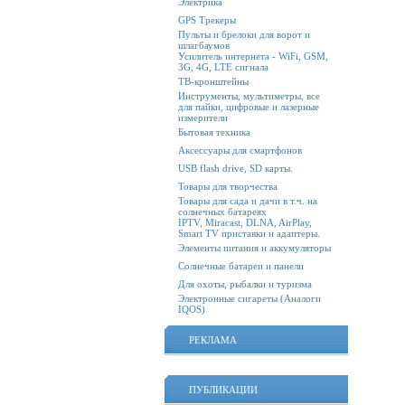
Электрика
GPS Трекеры
Пульты и брелоки для ворот и
шлагбаумов
Усилитель интернета - WiFi, GSM,
3G, 4G, LTE сигнала
ТВ-кронштейны
Инструменты, мультиметры, все
для пайки, цифровые и лазерные
измерители
Бытовая техника
Аксессуары для смартфонов
USB flash drive, SD карты.
Товары для творчества
Товары для сада и дачи в т.ч. на
солнечных батареях
IPTV, Miracast, DLNA, AirPlay,
Smart TV приставки и адаптеры.
Элементы питания и аккумуляторы
Солнечные батареи и панели
Для охоты, рыбалки и туризма
Электронные сигареты (Аналоги
IQOS)
РЕКЛАМА
ПУБЛИКАЦИИ