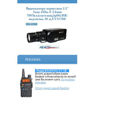
Видеокамера корпусная 1/3"
Sony-Effio-E 3.6mm
700Твл,влагозащ,(ip66)/ИК-
подсветка 30 м,UV3170D
РЕКЛАМА
Рация BAOFENG UV 5R
Купить дальнобойные рации
Баофенг в Новосибирске по низкой
цене Вы можете здесь.
Подробное
описание
Обзор радиостанций Baofeng