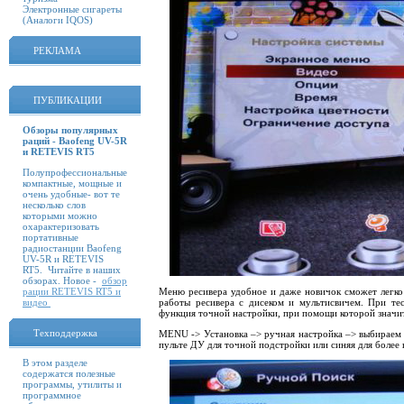
Электронные сигареты
(Аналоги IQOS)
РЕКЛАМА
ПУБЛИКАЦИИ
Обзоры популярных
раций - Baofeng UV-5R
и RETEVIS RT5
Полупрофессиональные
компактные, мощные и
очень удобные- вот те
несколько слов
которыми можно
охарактеризовать
портативные
радиостанции Baofeng
UV-5R и RETEVIS
RT5. Читайте в наших
обзорах. Новое -
обзор
рации RETEVIS RT5 и
Меню ресивера удобное и даже новичок сможет легко 
видео
работы ресивера с дисеком и мультисвичем. При те
функция точной настройки, при помощи которой значи
Техподдержка
MENU
-> Установка –> ручная настройка –> выбираем 
пульте ДУ для точной подстройки или синяя для более
В этом разделе
содержатся полезные
программы, утилиты и
программное