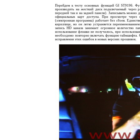
Перейдем к тесту основных функций
GI
ST
9196. Фу
производить на жесткий диск подключаемый через 
передней так и на задней панели). Записывать можно д
официальных карт доступа. При просмотре через 
(электронная программа) работает без сбоев. Единст
кириллице, но он легко устраняется переименованием
запись
HD
канала занимает огромное количество па
использование флэшки не получилось, при использован
необходимо повторно включать функцию таймшифта.
исправления этих ошибок в новых версиях прошивок.