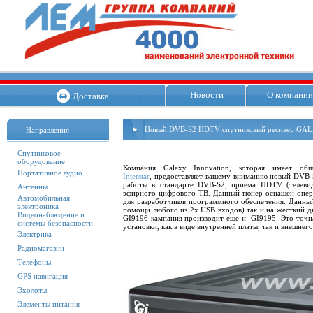
Новости
О компании
Доставка
Новый DVB-S2 HDTV спутниковый ресивер GAL
Направления
Спутниковое
оборудование
Компания Galaxy Innovation, которая имеет о
Портативное аудио
Interstar
, предоставляет вашему вниманию новый DVB-
работы в стандарте DVB-S2, приема HDTV (телеви
Антенны
эфирного цифрового ТВ. Данный тюнер оснащен опер
Автомобильная
для разработчиков программного обеспечения. Данны
электроника
помощи любого из 2х
USB
входов) так и на жесткий 
Видеонаблюдение и
GI9196 кампания производит еще и GI9195. Это точная
системы безопасности
установки, как в виде внутренней платы, так и внешнег
Электрика
Радиомагазин
Телефоны
GPS навигация
Эхолоты
Элементы питания