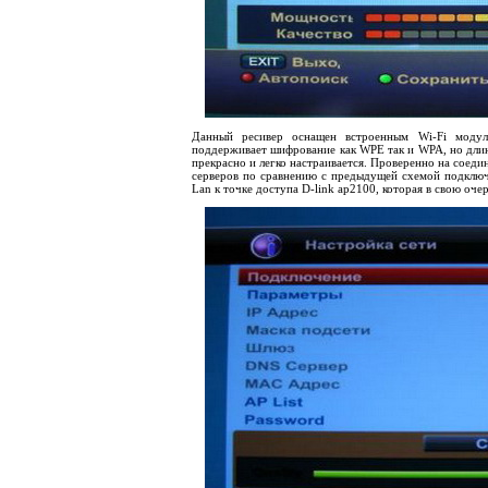
Данный ресивер оснащен встроенным
Wi
-
Fi
модул
поддерживает шифрование как
WPE
так и
WPA
, но дл
прекрасно и легко настраивается. Проверенно на соед
серверов по сравнению с предыдущей схемой подключ
Lan
к точке доступа
D
-
link
ap
2100, которая в свою оче