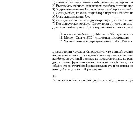
1) Далее вставляем флэшку в
usb
разъем на передней па
2) Выключаем ресивер, выключаем тумблер питания на 
3) Удерживая клавишу ОК включаем тумблер на задней 
4) Дожидаемся, пока на индикаторе
передней панели не
5) Отпускаем клавишу ОК
6) Дожидаемся пока на индикаторе передней панели не
7) Перезагружаем ресивер. Включается он уже с новы
Для того чтобы просмотреть версию нового по на рес
выключить Эмулятор: Меню - CAS - красная кн
Меню - Статус STB - системная информация
Читаем, потом возвращаем назад ЭМУ: Меню - 
В заключении хотелось бы отметить, что данный ресив
пользователя, но в то же время очень удобен в использ
наиболее достойный ресивер из представленных на рын
достаточной функциональностью, а многие более дорог
общем итоге отличная функциональность и простота и
позиций среди всех
HD
ресиверов.
P.S.
Все отзывы и замечания по данной статье, а также воп