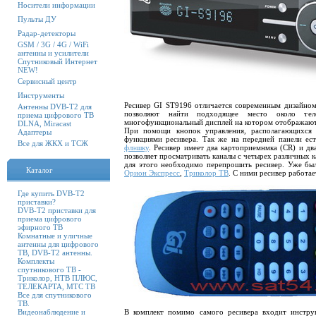
Носители информации
Пульты ДУ
Радар-детекторы
GSM / 3G / 4G / WiFi
антенны и усилители
Спутниковый Интернет
NEW!
Сервисный центр
Инструменты
Ресивер
GI
ST
9196 отличается современным дизайном,
Антенны DVB-T2 для
позволяют найти подходящее место около теле
приема цифрового ТВ
многофункциональный дисплей на котором отображаются 
DLNA, Miracast
При помощи кнопок управления, располагающихся 
Адаптеры
функциями ресивера. Так же на передней панели ес
Все для ЖКХ и ТСЖ
флэшку
. Ресивер имеет два
картоприемнмка
(
CR
) и дв
позволяет просматривать каналы с четырех различных 
для этого необходимо перепрошить ресивер. Уже бы
Каталог
Орион Экспресс
,
Триколор ТВ
. С ними ресивер работае
Где купить DVB-T2
приставки?
DVB-T2 приставки для
приема цифрового
эфирного ТВ
Комнатные и уличные
антенны для цифрового
ТВ, DVB-T2 антенны.
Комплекты
спутникового ТВ -
Триколор, НТВ ПЛЮС,
ТЕЛЕКАРТА, МТС ТВ
Все для спутникового
ТВ.
Видеонаблюдение и
В комплект помимо самого ресивера входит инструк