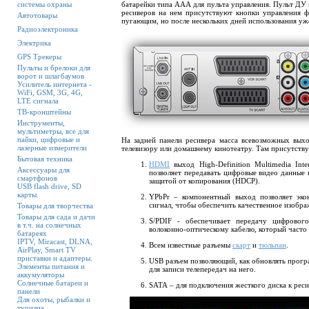
системы охраны
батарейки типа ААА для пульта управления. Пульт ДУ
ресиверов на нем присутствуют кнопки управления 
Автотовары
пугающим, но после нескольких дней использования уже
Радиоэлектроника
Электрика
GPS Трекеры
Пульты и брелоки для
ворот и шлагбаумов
Усилитель интернета -
WiFi, GSM, 3G, 4G,
LTE сигнала
ТВ-кронштейны
Инструменты,
мультиметры, все для
пайки, цифровые и
На задней панели ресивера масса всевозможных вы
лазерные измерители
телевизору или домашнему кинотеатру. Там присутству
Бытовая техника
HDMI
выход High-Definition Multimedia Int
Аксессуары для
позволяет передавать цифровые видео данные 
смартфонов
защитой от копирования (HDCP).
USB flash drive, SD
карты.
YPbPr – компонентный выход позволяет экон
сигнал, чтобы обеспечить качественное изобра
Товары для творчества
Товары для сада и дачи
S/PDIF - обеспечивает передачу цифровог
в т.ч. на солнечных
волоконно-оптическому кабелю, который часто
батареях
IPTV, Miracast, DLNA,
Всем известные разъемы
скарт
и
тюльпан
.
AirPlay, Smart TV
приставки и адаптеры.
USB
разъем позволяющий, как обновлять прогр
Элементы питания и
для записи телепередач на него.
аккумуляторы
Солнечные батареи и
SATA
– для подключения жесткого диска к рес
панели
Для охоты, рыбалки и
туризма