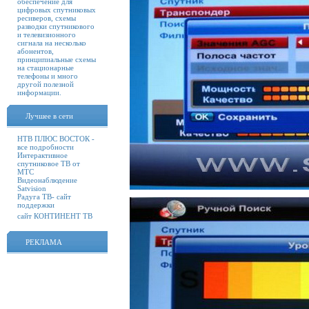
обеспечение для
цифровых спутниковых
ресиверов, схемы
разводки спутникового
и телевизионного
сигнала на несколько
абонентов,
принципиальные схемы
на стационарные
телефоны и много
другой полезной
информации.
Лучшее в сети
НТВ ПЛЮС ВОСТОК -
все подробности
Интерактивное
спутниковое ТВ от
МТС
Видеонаблюдение
Satvision
Радуга ТВ- сайт
поддержки
сайт КОНТИНЕНТ ТВ
РЕКЛАМА