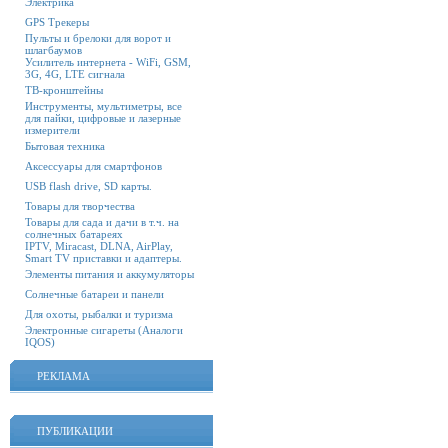
Электрика
GPS Трекеры
Пульты и брелоки для ворот и
шлагбаумов
Усилитель интернета - WiFi, GSM,
3G, 4G, LTE сигнала
ТВ-кронштейны
Инструменты, мультиметры, все
для пайки, цифровые и лазерные
измерители
Бытовая техника
Аксессуары для смартфонов
USB flash drive, SD карты.
Товары для творчества
Товары для сада и дачи в т.ч. на
солнечных батареях
IPTV, Miracast, DLNA, AirPlay,
Smart TV приставки и адаптеры.
Элементы питания и аккумуляторы
Солнечные батареи и панели
Для охоты, рыбалки и туризма
Электронные сигареты (Аналоги
IQOS)
РЕКЛАМА
ПУБЛИКАЦИИ