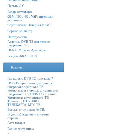
Пульты ДУ
Радар-детекторы
GSM / 3G / 4G / WiFi антенны и
усилители
Спутниковый Интернет NEW!
Сервисный центр
Инструменты
Антенны DVB-T2 для приема
цифрового ТВ
DLNA, Miracast Адаптеры
Все для ЖКХ и ТСЖ
Каталог
Где купить DVB-T2 приставки?
DVB-T2 приставки для приема
цифрового эфирного ТВ
Комнатные и уличные антенны для
цифрового ТВ, DVB-T2 антенны.
Комплекты спутникового ТВ -
Триколор, НТВ ПЛЮС,
ТЕЛЕКАРТА, МТС ТВ
Все для спутникового ТВ.
Видеонаблюдение и системы
охраны
Автотовары
Радиоэлектроника