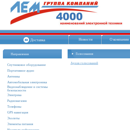
Новости
О компании
Доставка
Голосования
Направления
Архив голосований
Спутниковое оборудование
Портативное аудио
Антенны
Автомобильная электроника
Видеонаблюдение и системы
безопасности
Электрика
Радиомагазин
Телефоны
GPS навигация
Эхолоты
Элементы питания
Носители информации