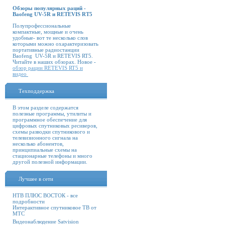
Обзоры популярных раций -
Baofeng UV-5R и RETEVIS RT5
Полупрофессиональные
компактные, мощные и очень
удобные- вот те несколько слов
которыми можно охарактеризовать
портативные радиостанции
Baofeng UV-5R и RETEVIS RT5.
Читайте в наших обзорах. Новое -
обзор рации RETEVIS RT5 и
видео
Техподдержка
В этом разделе содержатся
полезные программы, утилиты и
программное обеспечение для
цифровых спутниковых ресиверов,
схемы разводки спутникового и
телевизионного сигнала на
несколько абонентов,
принципиальные схемы на
стационарные телефоны и много
другой полезной информации.
Лучшее в сети
НТВ ПЛЮС ВОСТОК - все
подробности
Интерактивное спутниковое ТВ от
МТС
Видеонаблюдение Satvision