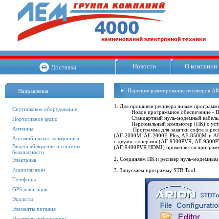
Новости
О компании
Доставка
Перепрограммирование ресиверов AR
Направления
1. Для прошивки ресивера новым программ
Спутниковое оборудование
Новое программное обеспечение - П
Стандартный нуль-модемный кабель
Портативное аудио
Персональный компьютер (ПК) с уста
Антенны
Программа для закачки софта в ресиве
(AF-2000M, AF-2000E Plus, AF-8500M и A
Автомобильная электроника
с двумя тюнерами (AF-9300PVR, AF-9300P
Видеонаблюдение и системы
(AF-9400PVR HDMI) применяется програм
безопасности
2. Соединяем ПК и ресивер нуль-модемным 
Электрика
Радиомагазин
3. Запускаем программу STB Tool.
Телефоны
GPS навигация
Эхолоты
Элементы питания
Носители информации