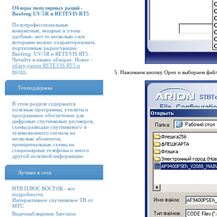
Обзоры популярных раций -
Baofeng UV-5R и RETEVIS RT5
Полупрофессиональные
компактные, мощные и очень
удобные- вот те несколько слов
которыми можно охарактеризовать
портативные радиостанции
Baofeng UV-5R и RETEVIS RT5.
Читайте в наших обзорах. Новое -
обзор рации RETEVIS RT5 и
видео
5. Нажимаем кнопку Open и выбираем файл
Техподдержка
В этом разделе содержатся
полезные программы, утилиты и
программное обеспечение для
цифровых спутниковых ресиверов,
схемы разводки спутникового и
телевизионного сигнала на
несколько абонентов,
принципиальные схемы на
стационарные телефоны и много
другой полезной информации.
Лучшее в сети
НТВ ПЛЮС ВОСТОК - все
подробности
Интерактивное спутниковое ТВ от
МТС
Видеонаблюдение Satvision