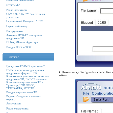
Пульты ДУ
Радар-детекторы
GSM / 3G / 4G / WiFi антенны и
усилители
Спутниковый Интернет NEW!
Сервисный центр
Инструменты
Антенны DVB-T2 для приема
цифрового ТВ
DLNA, Miracast Адаптеры
Все для ЖКХ и ТСЖ
Каталог
Где купить DVB-T2 приставки?
DVB-T2 приставки для приема
4. Нажав кнопку Configuration - Serial Po
цифрового эфирного ТВ
кабель.
Комнатные и уличные антенны для
цифрового ТВ, DVB-T2 антенны.
Комплекты спутникового ТВ -
Триколор, НТВ ПЛЮС,
ТЕЛЕКАРТА, МТС ТВ
Все для спутникового ТВ.
Видеонаблюдение и системы
охраны
Автотовары
Радиоэлектроника