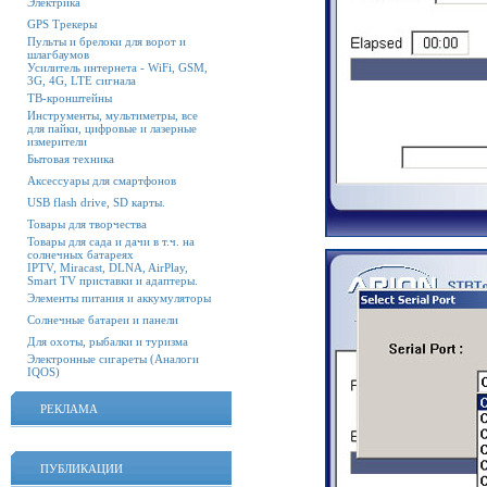
Электрика
GPS Трекеры
Пульты и брелоки для ворот и
шлагбаумов
Усилитель интернета - WiFi, GSM,
3G, 4G, LTE сигнала
ТВ-кронштейны
Инструменты, мультиметры, все
для пайки, цифровые и лазерные
измерители
Бытовая техника
Аксессуары для смартфонов
USB flash drive, SD карты.
Товары для творчества
Товары для сада и дачи в т.ч. на
солнечных батареях
IPTV, Miracast, DLNA, AirPlay,
Smart TV приставки и адаптеры.
Элементы питания и аккумуляторы
Солнечные батареи и панели
Для охоты, рыбалки и туризма
Электронные сигареты (Аналоги
IQOS)
РЕКЛАМА
ПУБЛИКАЦИИ