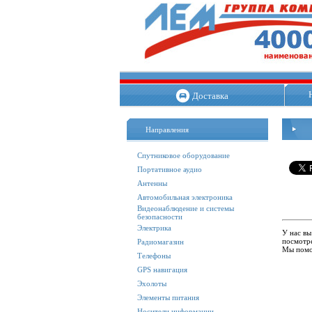
Доставка
Направления
Спутниковое оборудование
Портативное аудио
Антенны
Автомобильная электроника
Видеонаблюдение и системы
безопасности
Электрика
У нас вы
посмотре
Радиомагазин
Мы помо
Телефоны
GPS навигация
Эхолоты
Элементы питания
Носители информации