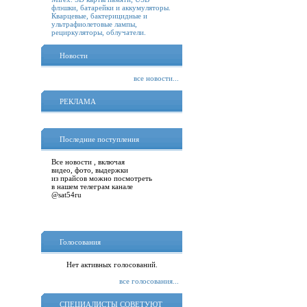
флэшки, батарейки и аккумуляторы.
Кварцевые, бактерицидные и
ультрафиолетовые лампы,
рециркуляторы, облучатели.
Новости
все новости...
РЕКЛАМА
Последние поступления
Все новости , включая
видео, фото, выдержки
из прайсов можно посмотреть
в нашем телеграм канале
@sat54ru
Голосования
Нет активных голосований.
все голосования...
СПЕЦИАЛИСТЫ СОВЕТУЮТ