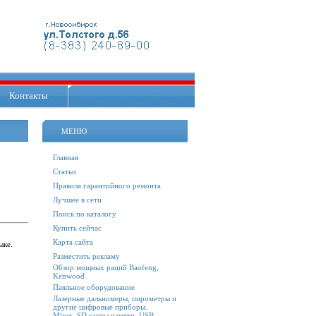
Контакты
МЕНЮ
Главная
Статьи
Правила гарантийного ремонта
Лучшее в сети
Поиск по каталогу
Купить сейчас
Карта сайта
ыке.
Разместить рекламу
Обзор мощных раций Baofeng,
Kenwood
Паяльное оборудование
Лазерные дальномеры, пирометры и
другие цифровые приборы.
Mirex. SD карты памяти, USB