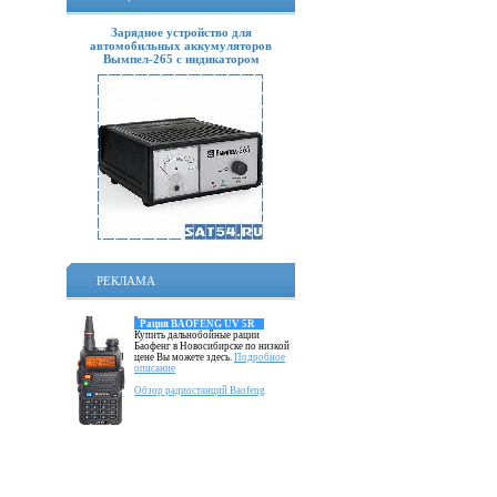
Зарядное устройство для
автомобильных аккумуляторов
Вымпел-265 с индикатором
РЕКЛАМА
Рация BAOFENG UV 5R
Купить дальнобойные рации
Баофенг в Новосибирске по низкой
цене Вы можете здесь.
Подробное
описание
Обзор радиостанций Baofeng