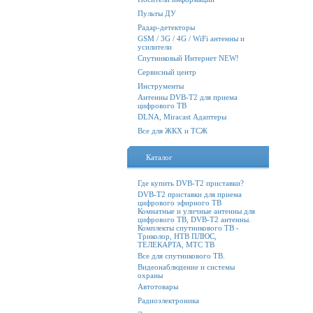
Пульты ДУ
Радар-детекторы
GSM / 3G / 4G / WiFi антенны и
усилители
Спутниковый Интернет NEW!
Сервисный центр
Инструменты
Антенны DVB-T2 для приема
цифрового ТВ
DLNA, Miracast Адаптеры
Все для ЖКХ и ТСЖ
Каталог
Где купить DVB-T2 приставки?
DVB-T2 приставки для приема
цифрового эфирного ТВ
Комнатные и уличные антенны для
цифрового ТВ, DVB-T2 антенны.
Комплекты спутникового ТВ -
Триколор, НТВ ПЛЮС,
ТЕЛЕКАРТА, МТС ТВ
Все для спутникового ТВ.
Видеонаблюдение и системы
охраны
Автотовары
Радиоэлектроника