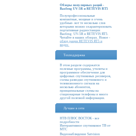
Обзоры популярных раций -
Baofeng UV-5R и RETEVIS RT5
Полупрофессиональные
компактные, мощные и очень
удобные- вот те несколько слов
которыми можно охарактеризовать
портативные радиостанции
Baofeng UV-5R и RETEVIS RT5.
Читайте в наших обзорах. Новое -
обзор рации RETEVIS RT5 и
видео
Техподдержка
В этом разделе содержатся
полезные программы, утилиты и
программное обеспечение для
цифровых спутниковых ресиверов,
схемы разводки спутникового и
телевизионного сигнала на
несколько абонентов,
принципиальные схемы на
стационарные телефоны и много
другой полезной информации.
Лучшее в сети
НТВ ПЛЮС ВОСТОК - все
подробности
Интерактивное спутниковое ТВ от
МТС
Видеонаблюдение Satvision