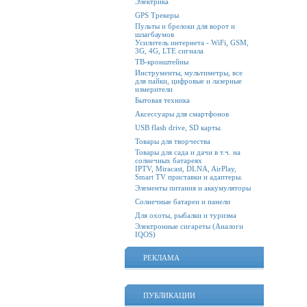
Электрика
GPS Трекеры
Пульты и брелоки для ворот и
шлагбаумов
Усилитель интернета - WiFi, GSM,
3G, 4G, LTE сигнала
ТВ-кронштейны
Инструменты, мультиметры, все
для пайки, цифровые и лазерные
измерители
Бытовая техника
Аксессуары для смартфонов
USB flash drive, SD карты.
Товары для творчества
Товары для сада и дачи в т.ч. на
солнечных батареях
IPTV, Miracast, DLNA, AirPlay,
Smart TV приставки и адаптеры.
Элементы питания и аккумуляторы
Солнечные батареи и панели
Для охоты, рыбалки и туризма
Электронные сигареты (Аналоги
IQOS)
РЕКЛАМА
ПУБЛИКАЦИИ