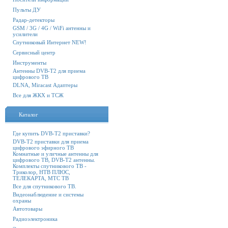
Пульты ДУ
Радар-детекторы
GSM / 3G / 4G / WiFi антенны и
усилители
Спутниковый Интернет NEW!
Сервисный центр
Инструменты
Антенны DVB-T2 для приема
цифрового ТВ
DLNA, Miracast Адаптеры
Все для ЖКХ и ТСЖ
Каталог
Где купить DVB-T2 приставки?
DVB-T2 приставки для приема
цифрового эфирного ТВ
Комнатные и уличные антенны для
цифрового ТВ, DVB-T2 антенны.
Комплекты спутникового ТВ -
Триколор, НТВ ПЛЮС,
ТЕЛЕКАРТА, МТС ТВ
Все для спутникового ТВ.
Видеонаблюдение и системы
охраны
Автотовары
Радиоэлектроника