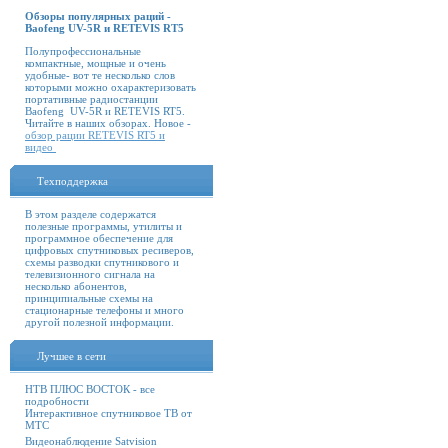
Обзоры популярных раций -
Baofeng UV-5R и RETEVIS RT5
Полупрофессиональные
компактные, мощные и очень
удобные- вот те несколько слов
которыми можно охарактеризовать
портативные радиостанции
Baofeng UV-5R и RETEVIS RT5.
Читайте в наших обзорах. Новое -
обзор рации RETEVIS RT5 и
видео
Техподдержка
В этом разделе содержатся
полезные программы, утилиты и
программное обеспечение для
цифровых спутниковых ресиверов,
схемы разводки спутникового и
телевизионного сигнала на
несколько абонентов,
принципиальные схемы на
стационарные телефоны и много
другой полезной информации.
Лучшее в сети
НТВ ПЛЮС ВОСТОК - все
подробности
Интерактивное спутниковое ТВ от
МТС
Видеонаблюдение Satvision