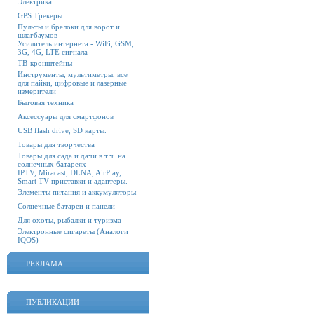
Электрика
GPS Трекеры
Пульты и брелоки для ворот и
шлагбаумов
Усилитель интернета - WiFi, GSM,
3G, 4G, LTE сигнала
ТВ-кронштейны
Инструменты, мультиметры, все
для пайки, цифровые и лазерные
измерители
Бытовая техника
Аксессуары для смартфонов
USB flash drive, SD карты.
Товары для творчества
Товары для сада и дачи в т.ч. на
солнечных батареях
IPTV, Miracast, DLNA, AirPlay,
Smart TV приставки и адаптеры.
Элементы питания и аккумуляторы
Солнечные батареи и панели
Для охоты, рыбалки и туризма
Электронные сигареты (Аналоги
IQOS)
РЕКЛАМА
ПУБЛИКАЦИИ