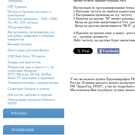
Время полной зарядки-порядка часа.
Электрика
GPS Трекеры
Инструкция по программированию блока 
1.Находим частоту не занятую радиостан
Пульты и брелоки для ворот и
2.Настраиваем приемник на эту частоту
шлагбаумов
3.Нажатие на кнопку "М" меняет режимы
Усилитель интернета - WiFi, GSM,
Когда на дисплее высвечивается Uxx -ре
3G, 4G, LTE сигнала
Когда на дисплее высвечивается "88.8" -
ТВ-кронштейны
Инструменты, мультиметры, все
4.Нажатие на кнопки плюс и минус -регул
для пайки, цифровые и лазерные
xx - уровень громкости.
измерители
Либо частоту, на дисплее будет высвечива
Бытовая техника
Аксессуары для смартфонов
USB flash drive, SD карты.
Товары для творчества
Товары для сада и дачи в т.ч. на
солнечных батареях
IPTV, Miracast, DLNA, AirPlay,
Smart TV приставки и адаптеры.
У нас вы можете купить Радиомикрофон FM 
России. В нашем каталоге можно посмотре
Элементы питания и аккумуляторы
FM "АудиоГид ТР503", а так же подробное о
Солнечные батареи и панели
Мы поможем Вам подобрать лучшие аналог
Для охоты, рыбалки и туризма
Электронные сигареты (Аналоги
IQOS)
РЕКЛАМА
ПУБЛИКАЦИИ