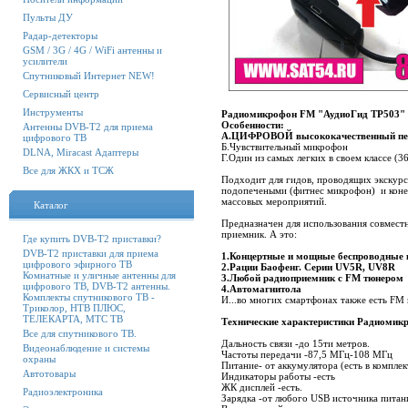
Пульты ДУ
Радар-детекторы
GSM / 3G / 4G / WiFi антенны и
усилители
Спутниковый Интернет NEW!
Сервисный центр
Инструменты
Радиомикрофон FM "АудиоГид ТР503"
Особенности:
Антенны DVB-T2 для приема
А.ЦИФРОВОЙ высококачественный пе
цифрового ТВ
Б.Чувствительный микрофон
DLNA, Miracast Адаптеры
Г.Один из самых легких в своем классе (3
Все для ЖКХ и ТСЖ
Подходит для гидов, проводящих экскурс
подопечеными (фитнес микрофон) и коне
массовых мероприятий.
Каталог
Предназначен для использования совмес
приемник. А это:
Где купить DVB-T2 приставки?
DVB-T2 приставки для приема
1.Концертные и мощные беспроводные 
цифрового эфирного ТВ
2.Рации Баофенг. Серии UV5R, UV8R
Комнатные и уличные антенны для
3.Любой радиоприемник с FM тюнером
цифрового ТВ, DVB-T2 антенны.
4.Автомагнитола
Комплекты спутникового ТВ -
И...во многих смартфонах также есть FM
Триколор, НТВ ПЛЮС,
ТЕЛЕКАРТА, МТС ТВ
Технические характеристики Радиоми
Все для спутникового ТВ.
Дальность связи -до 15ти метров.
Видеонаблюдение и системы
Частоты передачи -87,5 МГц-108 МГц
охраны
Питание- от аккумулятора (есть в комплек
Автотовары
Индикаторы работы -есть
ЖК дисплей -есть.
Радиоэлектроника
Зарядка -от любого USB источника питан