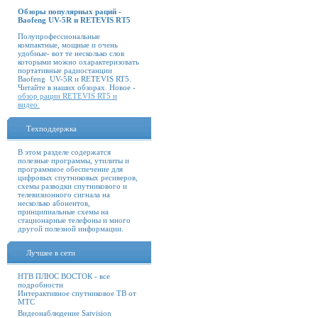
Обзоры популярных раций -
Baofeng UV-5R и RETEVIS RT5
Полупрофессиональные
компактные, мощные и очень
удобные- вот те несколько слов
которыми можно охарактеризовать
портативные радиостанции
Baofeng UV-5R и RETEVIS RT5.
Читайте в наших обзорах. Новое -
обзор рации RETEVIS RT5 и
видео
Техподдержка
В этом разделе содержатся
полезные программы, утилиты и
программное обеспечение для
цифровых спутниковых ресиверов,
схемы разводки спутникового и
телевизионного сигнала на
несколько абонентов,
принципиальные схемы на
стационарные телефоны и много
другой полезной информации.
Лучшее в сети
НТВ ПЛЮС ВОСТОК - все
подробности
Интерактивное спутниковое ТВ от
МТС
Видеонаблюдение Satvision