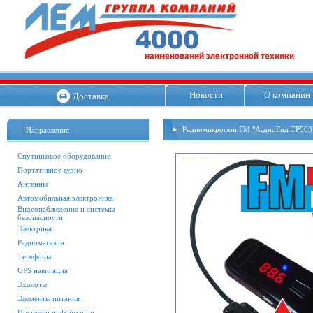
Новости
О компании
Доставка
Радиомикрофон FM "АудиоГид ТР503
Направления
Спутниковое оборудование
Портативное аудио
Антенны
Автомобильная электроника
Видеонаблюдение и системы
безопасности
Электрика
Радиомагазин
Телефоны
GPS навигация
Эхолоты
Элементы питания
Носители информации