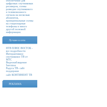
обеспечение для
цифровых спутниковых
ресиверов, схемы
разводки спутникового
и телевизионного
сигнала на несколько
абонентов,
принципиальные схемы
на стационарные
телефоны и много
другой полезной
информации.
Лучшее в сети
НТВ ПЛЮС ВОСТОК -
все подробности
Интерактивное
спутниковое ТВ от
МТС
Видеонаблюдение
Satvision
Радуга ТВ- сайт
поддержки
сайт КОНТИНЕНТ ТВ
РЕКЛАМА