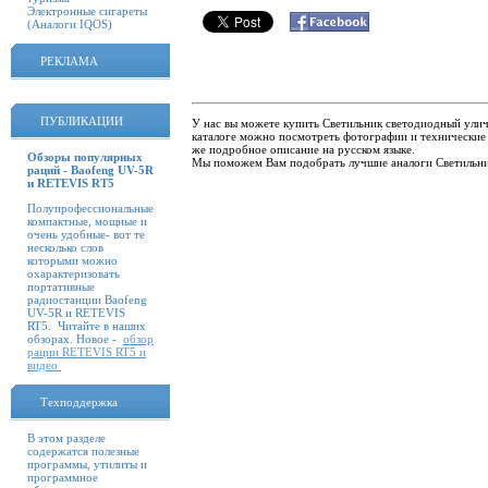
Электронные сигареты
(Аналоги IQOS)
РЕКЛАМА
ПУБЛИКАЦИИ
У нас вы можете купить Светильник светодиодный улич
каталоге можно посмотреть фотографии и технические
же подробное описание на русском языке.
Обзоры популярных
Мы поможем Вам подобрать лучшие аналоги Светильн
раций - Baofeng UV-5R
и RETEVIS RT5
Полупрофессиональные
компактные, мощные и
очень удобные- вот те
несколько слов
которыми можно
охарактеризовать
портативные
радиостанции Baofeng
UV-5R и RETEVIS
RT5. Читайте в наших
обзорах. Новое -
обзор
рации RETEVIS RT5 и
видео
Техподдержка
В этом разделе
содержатся полезные
программы, утилиты и
программное