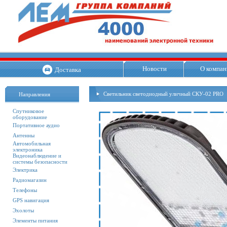
Новости
О компан
Доставка
Светильник светодиодный уличный СКУ-02 PRO
Направления
Спутниковое
оборудование
Портативное аудио
Антенны
Автомобильная
электроника
Видеонаблюдение и
системы безопасности
Электрика
Радиомагазин
Телефоны
GPS навигация
Эхолоты
Элементы питания