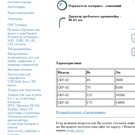
системы охраны
Отражатель материал - алюминий
Автотовары
Радиоэлектроника
Диаметр трубчатого кронштейна -
Электрика
40-65 мм
GPS Трекеры
Пульты и брелоки для
ворот и шлагбаумов
Усилитель интернета -
WiFi, GSM, 3G, 4G,
LTE сигнала
ТВ-кронштейны
Инструменты,
мультиметры, все для
пайки, цифровые и
Характеристики:
лазерные измерители
Бытовая техника
Модель
Вт
Лм
Аксессуары для
смартфонов
СКУ-02
45
3600
USB flash drive, SD
карты.
СКУ-02
70
6500
Товары для творчества
Товары для сада и дачи
СКУ-02
125
10500
в т.ч. на солнечных
батареях
СКУ-02
175
14800
IPTV, Miracast, DLNA,
AirPlay, Smart TV
Полный каталог «Светильники»
приставки и адаптеры.
Элементы питания и
аккумуляторы
Если возникли вопросы или Вы хотите уточнить инфо
Солнечные батареи и
же Вы можете посетить наш офис по адресу г.Новоси
панели
нашем
прайс листе
.
Для охоты, рыбалки и
туризма