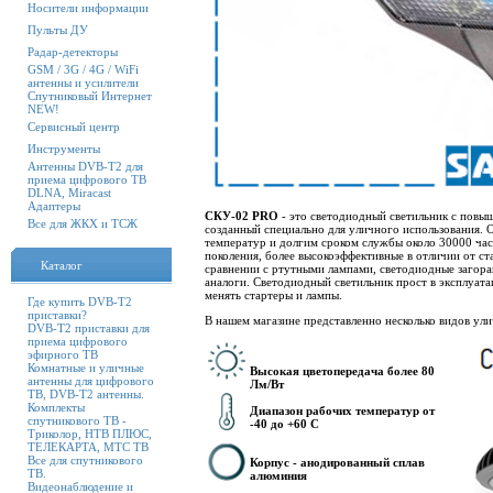
Носители информации
Пульты ДУ
Радар-детекторы
GSM / 3G / 4G / WiFi
антенны и усилители
Спутниковый Интернет
NEW!
Сервисный центр
Инструменты
Антенны DVB-T2 для
приема цифрового ТВ
DLNA, Miracast
Адаптеры
СКУ-02 PRO
- это светодиодный светильник с повы
Все для ЖКХ и ТСЖ
созданный специально для уличного использования. 
температур и долгим сроком службы около 30000 час
поколения, более высокоэффективные в отличии от ст
Каталог
сравнении с ртутными лампами, светодиодные загораю
аналоги. Светодиодный светильник прост в эксплуата
менять стартеры и лампы.
Где купить DVB-T2
приставки?
В нашем магазине представленно несколько видов у
DVB-T2 приставки для
приема цифрового
эфирного ТВ
Комнатные и уличные
Высокая цветопередача более 80
антенны для цифрового
Лм/Вт
ТВ, DVB-T2 антенны.
Комплекты
Диапазон рабочих температур от
спутникового ТВ -
-40 до +60 C
Триколор, НТВ ПЛЮС,
ТЕЛЕКАРТА, МТС ТВ
Все для спутникового
Корпус - анодированный сплав
ТВ.
алюминия
Видеонаблюдение и