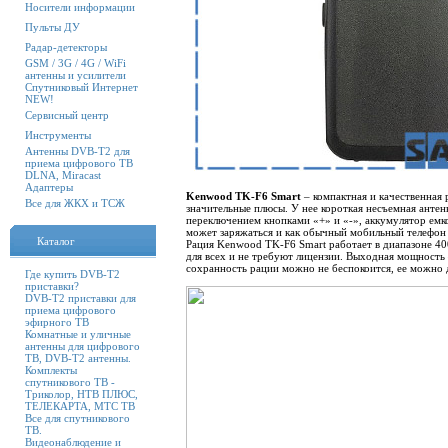
Носители информации
Пульты ДУ
Радар-детекторы
GSM / 3G / 4G / WiFi
антенны и усилители
Спутниковый Интернет
NEW!
Сервисный центр
Инструменты
Антенны DVB-T2 для
приема цифрового ТВ
DLNA, Miracast
Адаптеры
Kenwood TK-F6 Smart
– компактная и качественная 
Все для ЖКХ и ТСЖ
значительные плюсы. У нее короткая несъемная антенн
переключением кнопками «+» и «-», аккумулятор емк
может заряжаться и как обычный мобильный телефон 
Каталог
Рация Kenwood TK-F6 Smart работает в диапазоне 4
для всех и не требуют лицензии. Выходная мощность –
сохранность рации можно не беспокоится, ее можно 
Где купить DVB-T2
приставки?
DVB-T2 приставки для
приема цифрового
эфирного ТВ
Комнатные и уличные
антенны для цифрового
ТВ, DVB-T2 антенны.
Комплекты
спутникового ТВ -
Триколор, НТВ ПЛЮС,
ТЕЛЕКАРТА, МТС ТВ
Все для спутникового
ТВ.
Видеонаблюдение и