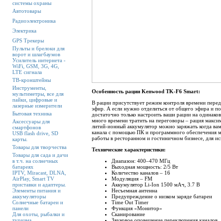
системы охраны
Автотовары
Радиоэлектроника
Электрика
GPS Трекеры
Пульты и брелоки для
ворот и шлагбаумов
Усилитель интернета -
WiFi, GSM, 3G, 4G,
LTE сигнала
ТВ-кронштейны
Инструменты,
Особенность рации Kenwood TK-F6 Smart:
мультиметры, все для
пайки, цифровые и
В рации присутствует режим контроля времени перед
лазерные измерители
эфир. А если нужно отделиться от общего эфира и по
Бытовая техника
достаточно только настроить ваши рации на одинако
много времени тратить на переговоры – рация максим
Аксессуары для
литий-ионный аккумулятор можно заряжать когда вам 
смартфонов
канала с помощью ПК и программного обеспечения 
USB flash drive, SD
работы в ресторанном и гостиничном бизнесе, для ис
карты.
Товары для творчества
Технические характеристики:
Товары для сада и дачи
в т.ч. на солнечных
Диапазон: 400–470 МГц
батареях
Выходная мощность: 2/5 Вт
IPTV, Miracast, DLNA,
Количество каналов – 16
AirPlay, Smart TV
Модуляция – FM
приставки и адаптеры.
Аккумулятор Li-Ion 1500 мАч, 3.7 В
Элементы питания и
Несъемная антенна
аккумуляторы
Предупреждение о низком заряде батареи
Солнечные батареи и
Time Out Timer
панели
Функция «Монитор»
Для охоты, рыбалки и
Сканирование
туризма
Звуковое оповещение переключения каналов