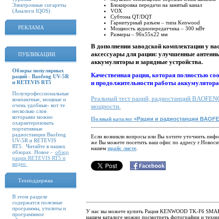
Электронные сигареты
Блокировка передачи на занятый канал
(Аналоги IQOS)
VOX
Субтона QT/DQT
Гарнитурный разъем – типа Kenwood
РЕКЛАМА
Мощность аудиопередатчика – 300 мВт
Размеры – 96х55х22 мм
В дополнении заводской комплектации у на
аксессуары для рации: улучшенные антенны
ПУБЛИКАЦИИ
аккумуляторы и зарядные устройства.
Обзоры популярных
Качественная рация, которая полностью со
раций - Baofeng UV-5R
и RETEVIS RT5
и продолжительности работы аккумулятора
Полупрофессиональные
Реальный тест раций, радиостанций BAOFE
компактные, мощные и
очень удобные- вот те
мощности.
несколько слов
которыми можно
Полный каталог
«Рации и радиостанции BAOFE
охарактеризовать
портативные
радиостанции Baofeng
Если возникли вопросы или Вы хотите уточнить инфо
UV-5R и RETEVIS
же Вы можете посетить наш офис по адресу г.Новоси
RT5. Читайте в наших
нашем
прайс листе
.
обзорах. Новое -
обзор
рации RETEVIS RT5 и
видео
Техподдержка
В этом разделе
содержатся полезные
программы, утилиты и
У нас вы можете купить Рация KENWOOD TK-F6 SMART д
программное
нашем каталоге можно посмотреть фотографии и тех