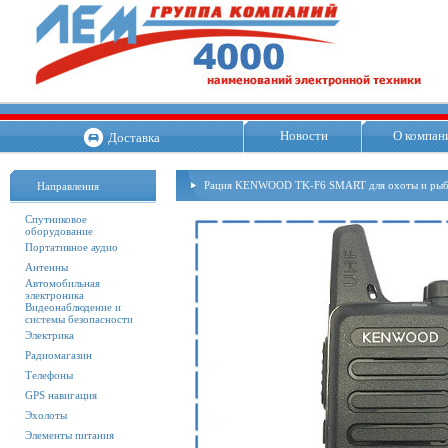
Новости
О компан
Доставка
Рация KENWOOD TK-F6 SMART для охоты и рыб
Направления
Спутниковое
оборудование
Портативное аудио
Антенны
Автомобильная
электроника
Видеонаблюдение и
системы безопасности
Электрика
Радиомагазин
Телефоны
GPS навигация
Эхолоты
Элементы питания