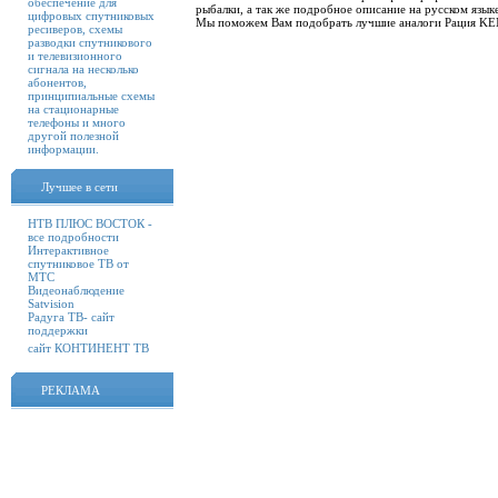
обеспечение для
рыбалки, а так же подробное описание на русском языке
цифровых спутниковых
Мы поможем Вам подобрать лучшие аналоги Рация K
ресиверов, схемы
разводки спутникового
и телевизионного
сигнала на несколько
абонентов,
принципиальные схемы
на стационарные
телефоны и много
другой полезной
информации.
Лучшее в сети
НТВ ПЛЮС ВОСТОК -
все подробности
Интерактивное
спутниковое ТВ от
МТС
Видеонаблюдение
Satvision
Радуга ТВ- сайт
поддержки
сайт КОНТИНЕНТ ТВ
РЕКЛАМА