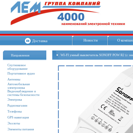
Новости
О компан
Доставка
WI-FI умный выключатель SONOFF POW R2 (с эн
Направления
Спутниковое
оборудование
Портативное аудио
Антенны
Автомобильная
электроника
Видеонаблюдение и
системы безопасности
Электрика
Радиомагазин
Телефоны
GPS навигация
Эхолоты
Элементы питания