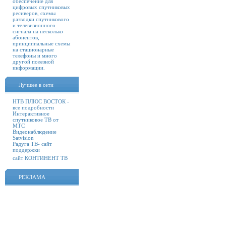
обеспечение для
цифровых спутниковых
ресиверов, схемы
разводки спутникового
и телевизионного
сигнала на несколько
абонентов,
принципиальные схемы
на стационарные
телефоны и много
другой полезной
информации.
Лучшее в сети
НТВ ПЛЮС ВОСТОК -
все подробности
Интерактивное
спутниковое ТВ от
МТС
Видеонаблюдение
Satvision
Радуга ТВ- сайт
поддержки
сайт КОНТИНЕНТ ТВ
РЕКЛАМА