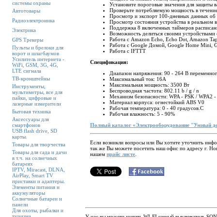
системы охраны
Установите пороговые значения для защиты в
Проверьте потребляемую мощность в течени
Автотовары
Просмотр и экспорт 100-дневных данных об 
Радиоэлектроника
Просмотр состояния устройства в реальном 
Поддержка 8 включенных таймеров расписани
Электрика
Возможность делиться своими устройствами 
Работа с Amazon Echo, Echo Dot, Amazon Ta
GPS Трекеры
Работа с Google Домой, Google Home Mini, G
Пульты и брелоки для
Работа с IFTTT
ворот и шлагбаумов
Усилитель интернета -
Спецификация:
WiFi, GSM, 3G, 4G,
LTE сигнала
Диапазон напряжения: 90 - 264 В переменног
ТВ-кронштейны
Максимальный ток: 16A
Максимальная мощность: 3500 Вт
Инструменты,
Беспроводная частота: 802.11 b / g / n
мультиметры, все для
Механизм безопасности: WPA - PSK / WPA2 -
пайки, цифровые и
Материал корпуса: огнестойкий ABS V0
лазерные измерители
Рабочая температура: 0 - 40 градусов.C
Бытовая техника
Рабочая влажность: 5 - 90%
Аксессуары для
смартфонов
Полный каталог «Электрооборудование "Умный д
USB flash drive, SD
карты.
Если возникли вопросы или Вы хотите уточнить ин
Товары для творчества
так же Вы можете посетить наш офис по адресу г. Н
Товары для сада и дачи
нашем
прайс листе
.
в т.ч. на солнечных
батареях
IPTV, Miracast, DLNA,
AirPlay, Smart TV
приставки и адаптеры.
Элементы питания и
аккумуляторы
Солнечные батареи и
панели
Для охоты, рыбалки и
туризма
У нас вы можете купить WI-FI умный выключатель SON