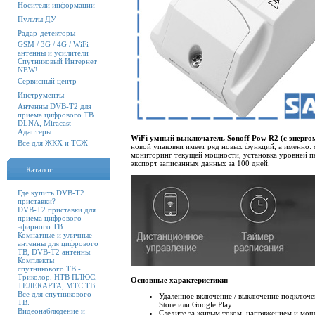
Носители информации
Пульты ДУ
Радар-детекторы
GSM / 3G / 4G / WiFi
антенны и усилители
Спутниковый Интернет
NEW!
Сервисный центр
Инструменты
Антенны DVB-T2 для
приема цифрового ТВ
DLNA, Miracast
Адаптеры
WiFi умный выключатель Sonoff Pow R2 (с энерго
Все для ЖКХ и ТСЖ
новой упаковки имеет ряд новых функций, а именно:
мониторинг текущей мощности, установка уровней п
экспорт записанных данных за 100 дней.
Каталог
Где купить DVB-T2
приставки?
DVB-T2 приставки для
приема цифрового
эфирного ТВ
Комнатные и уличные
антенны для цифрового
ТВ, DVB-T2 антенны.
Комплекты
спутникового ТВ -
Триколор, НТВ ПЛЮС,
Основные характеристики:
ТЕЛЕКАРТА, МТС ТВ
Все для спутникового
Удаленное включение / выключение подключен
ТВ.
Store или Google Play
Видеонаблюдение и
Следите за живым током, напряжением и мо