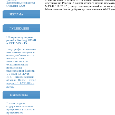
Электронные сигареты
доставкой по России. В нашем каталоге можно посмотр
(Аналоги IQOS)
SONOFF POW R2 (с энергомониторингом), а так же под
Мы поможем Вам подобрать лучшие аналоги WI-FI ум
РЕКЛАМА
ПУБЛИКАЦИИ
Обзоры популярных
раций - Baofeng UV-5R
и RETEVIS RT5
Полупрофессиональные
компактные, мощные и
очень удобные- вот те
несколько слов
которыми можно
охарактеризовать
портативные
радиостанции Baofeng
UV-5R и RETEVIS
RT5. Читайте в наших
обзорах. Новое -
обзор
рации RETEVIS RT5 и
видео
Техподдержка
В этом разделе
содержатся полезные
программы, утилиты и
программное