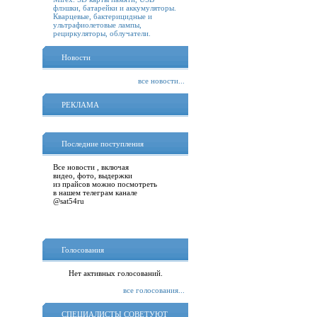
флэшки, батарейки и аккумуляторы.
Кварцевые, бактерицидные и
ультрафиолетовые лампы,
рециркуляторы, облучатели.
Новости
все новости...
РЕКЛАМА
Последние поступления
Все новости , включая
видео, фото, выдержки
из прайсов можно посмотреть
в нашем телеграм канале
@sat54ru
Голосования
Нет активных голосований.
все голосования...
СПЕЦИАЛИСТЫ СОВЕТУЮТ