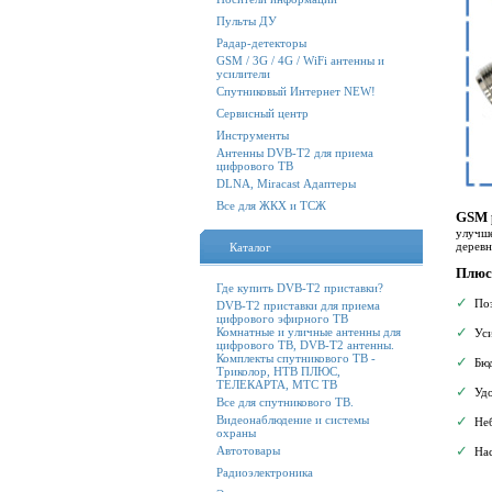
Пульты ДУ
Радар-детекторы
GSM / 3G / 4G / WiFi антенны и
усилители
Спутниковый Интернет NEW!
Сервисный центр
Инструменты
Антенны DVB-T2 для приема
цифрового ТВ
DLNA, Miracast Адаптеры
Все для ЖКХ и ТСЖ
GSM 
улучше
деревн
Каталог
Плюс
Где купить DVB-T2 приставки?
✓
Позв
DVB-T2 приставки для приема
цифрового эфирного ТВ
✓
Комнатные и уличные антенны для
Усил
цифрового ТВ, DVB-T2 антенны.
Комплекты спутникового ТВ -
✓
Бюдж
Триколор, НТВ ПЛЮС,
ТЕЛЕКАРТА, МТС ТВ
✓
Удо
Все для спутникового ТВ.
Видеонаблюдение и системы
✓
Неб
охраны
✓
Автотовары
Наст
Радиоэлектроника