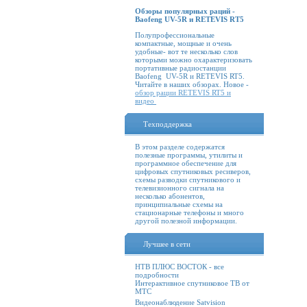
Обзоры популярных раций -
Baofeng UV-5R и RETEVIS RT5
Полупрофессиональные
компактные, мощные и очень
удобные- вот те несколько слов
которыми можно охарактеризовать
портативные радиостанции
Baofeng UV-5R и RETEVIS RT5.
Читайте в наших обзорах. Новое -
обзор рации RETEVIS RT5 и
видео
Техподдержка
В этом разделе содержатся
полезные программы, утилиты и
программное обеспечение для
цифровых спутниковых ресиверов,
схемы разводки спутникового и
телевизионного сигнала на
несколько абонентов,
принципиальные схемы на
стационарные телефоны и много
другой полезной информации.
Лучшее в сети
НТВ ПЛЮС ВОСТОК - все
подробности
Интерактивное спутниковое ТВ от
МТС
Видеонаблюдение Satvision