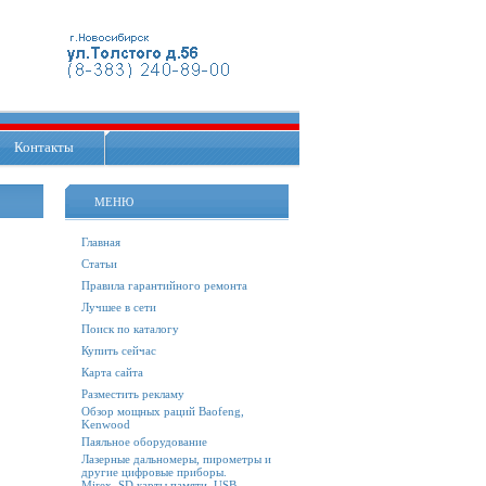
Контакты
МЕНЮ
Главная
Статьи
Правила гарантийного ремонта
Лучшее в сети
Поиск по каталогу
Купить сейчас
Карта сайта
Разместить рекламу
Обзор мощных раций Baofeng,
Kenwood
Паяльное оборудование
Лазерные дальномеры, пирометры и
другие цифровые приборы.
Mirex. SD карты памяти, USB