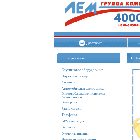
Доставка
Ус
Направления
Спутниковое оборудование
Портативное аудио
Антенны
Автомобильная электроника
Видеонаблюдение и системы
безопасности
Электрика
Радиомагазин
Телефоны
GPS навигация
Эхолоты
Элементы питания
Носители информации