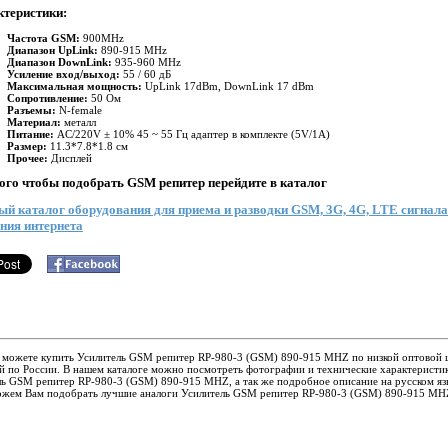
ктеристики:
Частота GSM:
900MHz
Диапазон UpLink:
890-915 MHz
Диапазон DownLink:
935-960 MHz
Усиление вход/выход:
55 / 60 дБ
Максимальная мощность:
UpLink 17dBm, DownLink 17 dBm
Сопротивление:
50 Ом
Разъемы:
N-female
Материал:
металл
Питание:
AC/220V ± 10% 45 ~ 55 Гц адаптер в комплекте (5V/1A)
Размер:
11.3*7.8*1.8 см
Прочее:
Дисплей
ого чтобы подобрать GSM репитер перейдите в каталог
й каталог оборудования для приема и разводки GSM, 3G, 4G, LTE сигнала
ния интернета
ы можете купить Усилитель GSM репитер RP-980-3 (GSM) 890-915 MHZ по низкой оптовой 
й по России. В нашем каталоге можно посмотреть фотографии и технические характеристи
ь GSM репитер RP-980-3 (GSM) 890-915 MHZ, а так же подробное описание на русском яз
жем Вам подобрать лучшие аналоги Усилитель GSM репитер RP-980-3 (GSM) 890-915 MH