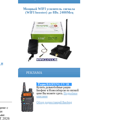
Мощный WIFI усилитель сигнала
(WIFI booster) до 8Вт. 2400Мгц
 и
РЕКЛАМА
Рация BAOFENG UV 5R
Купить дальнобойные рации
Баофенг в Новосибирске по низкой
цене Вы можете здесь.
Подробное
описание
Обзор радиостанций Baofeng
цене с
ки
ыке.
Z 2026