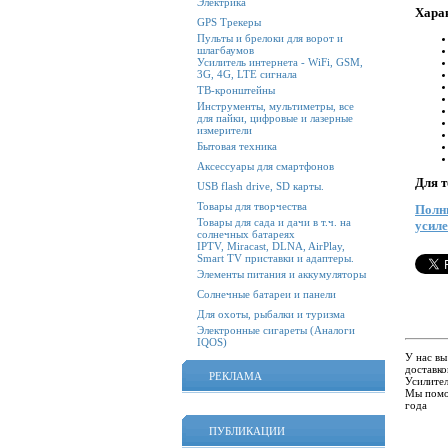
Электрика
Хара
GPS Трекеры
Пульты и брелоки для ворот и
шлагбаумов
Усилитель интернета - WiFi, GSM,
3G, 4G, LTE сигнала
ТВ-кронштейны
Инструменты, мультиметры, все
для пайки, цифровые и лазерные
измерители
Бытовая техника
Аксессуары для смартфонов
Для т
USB flash drive, SD карты.
Товары для творчества
Полны
Товары для сада и дачи в т.ч. на
усиле
солнечных батареях
IPTV, Miracast, DLNA, AirPlay,
Smart TV приставки и адаптеры.
Элементы питания и аккумуляторы
Солнечные батареи и панели
Для охоты, рыбалки и туризма
Электронные сигареты (Аналоги
IQOS)
У нас в
доставко
РЕКЛАМА
Усилител
Мы помо
года
ПУБЛИКАЦИИ