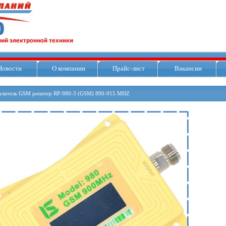
Новости
О компании
Прайс-лист
Вакансии
илитель GSM репитер RP-980-3 (GSM) 890-915 MHZ