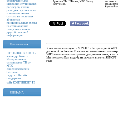
обеспечение для
Триколор ТВ, НТВ плюс, МТС, Galaxy
поставки во 
цифровых спутниковых
innovations.
страны тамо
ресиверов, схемы
Гарантийное
разводки спутникового
и телевизионного
сигнала на несколько
абонентов,
принципиальные схемы
на стационарные
телефоны и много
другой полезной
информации.
Лучшее в сети
У нас вы можете купить SONOFF - Беспроводной WIFI в
доставкой по России. В нашем каталоге можно посмот
НТВ ПЛЮС ВОСТОК -
WIFI выключатель электросети для умного дома, а так 
все подробности
Мы поможем Вам подобрать лучшие аналоги SONOFF - 
Интерактивное
года
спутниковое ТВ от
МТС
Видеонаблюдение
Satvision
Радуга ТВ- сайт
поддержки
сайт КОНТИНЕНТ ТВ
РЕКЛАМА