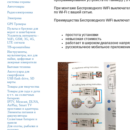
программирования устройств по таймеру ( 8 
системы охраны
Автотовары
При монтаже Беспроводного WiFi выключате
по
Wi-Fi
с вашей сетью.
Радиоэлектроника
Электрика
Преимущества Беспроводного WiFi выключа
GPS Трекеры
Пульты и брелоки для
ворот и шлагбаумов
простота установки
Усилитель интернета -
невысокая стоимость
WiFi, GSM, 3G, 4G,
LTE сигнала
работает в широком диапазоне напр
русскоязычное мобильное приложени
ТВ-кронштейны
Инструменты,
мультиметры, все для
пайки, цифровые и
лазерные измерители
Бытовая техника
Аксессуары для
смартфонов
USB flash drive, SD
карты.
Товары для творчества
Товары для сада и дачи
в т.ч. на солнечных
батареях
IPTV, Miracast, DLNA,
AirPlay, Smart TV
приставки и адаптеры.
Элементы питания и
аккумуляторы
Солнечные батареи и
панели
Для охоты, рыбалки и
туризма