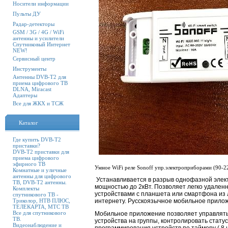
Носители информации
Пульты ДУ
Радар-детекторы
GSM / 3G / 4G / WiFi
антенны и усилители
Спутниковый Интернет
NEW!
Сервисный центр
Инструменты
Антенны DVB-T2 для
приема цифрового ТВ
DLNA, Miracast
Адаптеры
Все для ЖКХ и ТСЖ
Каталог
Где купить DVB-T2
приставки?
DVB-T2 приставки для
приема цифрового
эфирного ТВ
Умное WiFi реле Sonoff упр.электроприборами (90-2
Комнатные и уличные
антенны для цифрового
Устанавливается в разрыв однофазной элект
ТВ, DVB-T2 антенны.
мощностью до 2кВт. Позволяет легко удале
Комплекты
устройствами с планшета или смартфона из лю
спутникового ТВ -
Триколор, НТВ ПЛЮС,
интернету.
Русскоязычное м
обильное прило
ТЕЛЕКАРТА, МТС ТВ
Все для спутникового
Мобильное приложение позволяет управлять
ТВ.
устройства на группы, контролировать стату
Видеонаблюдение и