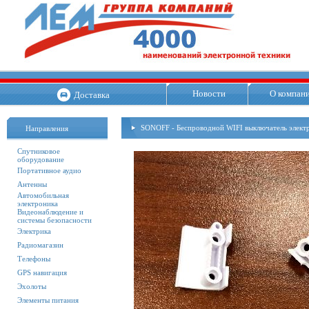
Новости
О компан
Доставка
SONOFF - Беспроводной WIFI выключатель элект
Направления
Спутниковое
оборудование
Портативное аудио
Антенны
Автомобильная
электроника
Видеонаблюдение и
системы безопасности
Электрика
Радиомагазин
Телефоны
GPS навигация
Эхолоты
Элементы питания