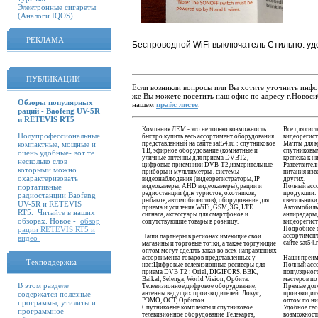
Электронные сигареты
(Аналоги IQOS)
РЕКЛАМА
Беспроводной WiFi выключатель Стильно. удо
ПУБЛИКАЦИИ
Если возникли вопросы или Вы хотите уточнить инфо
же Вы можете посетить наш офис по адресу г.Новоси
Обзоры популярных
нашем
прайс листе
.
раций - Baofeng UV-5R
и RETEVIS RT5
Компания ЛЕМ - это не только возможность
Все для сис
Полупрофессиональные
быстро купить весь ассортимент оборудования
видеорегист
компактные, мощные и
представленный на сайте sat54.ru : спутниковое
Мачты для к
ТВ, эфирное оборудование (комнатные и
спутниковым
очень удобные- вот те
уличные антенны для приема DVBT2,
крепежа к н
несколько слов
цифровые приемники DVB-T2,измерительные
Разветвители
которыми можно
приборы и мультиметры , системы
питания изве
охарактеризовать
видеонаблюдения (видеорегистраторы, IP
других.
портативные
видеокамеры, AHD видеокамеры), рации и
Полный ассо
радиостанции (для туристов, охотников,
продукции: 
радиостанции Baofeng
рыбаков, автомобилистов), оборудование для
светильники,
UV-5R и RETEVIS
приема и усиления WiFi, GSM, 3G, LTE
Автомобильн
RT5. Читайте в наших
сигнала, аксессуары для смартфонов и
антирадары,
обзорах. Новое -
обзор
сопутствующие товары в розницу.
видеорегист
рации RETEVIS RT5 и
Подробнее 
ассортимен
Наши партнеры в регионах имеющие свои
видео
сайте sat54.
магазины и торговые точки, а также торгующие
оптом могут сделать заказ во всех направлениях
ассортимента товаров представленных у
Наши преим
Техподдержка
нас:Цифровые телевизионные ресиверы для
Полный ассо
приема DVB T2 : Oriel, DIGIFORS, BBK,
популярного
Baikal, Selenga, World Vision, Орбита.
мастеров по 
В этом разделе
Телевизионное,цифровое оборудование,
Прямые дого
содержатся полезные
антенны ведущих производителей: Локус,
производите
РЭМО, ОСТ, Орбитон.
оптом по ни
программы, утилиты и
Спутниковые комплекты и спутниковое
Удобное гео
программное
телевизионное оборудование Телекарта,
возможность