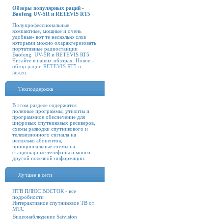
Обзоры популярных раций -
Baofeng UV-5R и RETEVIS RT5
Полупрофессиональные
компактные, мощные и очень
удобные- вот те несколько слов
которыми можно охарактеризовать
портативные радиостанции
Baofeng UV-5R и RETEVIS RT5.
Читайте в наших обзорах. Новое -
обзор рации RETEVIS RT5 и
видео
Техподдержка
В этом разделе содержатся
полезные программы, утилиты и
программное обеспечение для
цифровых спутниковых ресиверов,
схемы разводки спутникового и
телевизионного сигнала на
несколько абонентов,
принципиальные схемы на
стационарные телефоны и много
другой полезной информации.
Лучшее в сети
НТВ ПЛЮС ВОСТОК - все
подробности
Интерактивное спутниковое ТВ от
МТС
Видеонаблюдение Satvision