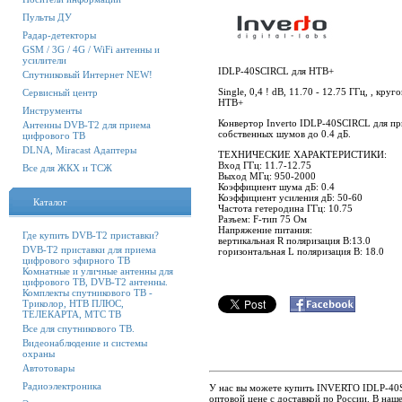
Пульты ДУ
Радар-детекторы
GSM / 3G / 4G / WiFi антенны и
усилители
IDLP-40SCIRCL для НТВ+
Спутниковый Интернет NEW!
Single, 0,4 ! dB, 11.70 - 12.75 ГГц, , кр
Сервисный центр
НТВ+
Инструменты
Конвертор Inverto IDLP-40SCIRCL для пр
Антенны DVB-T2 для приема
собственных шумов до 0.4 дБ.
цифрового ТВ
DLNA, Miracast Адаптеры
ТЕХНИЧЕСКИЕ ХАРАКТЕРИСТИКИ:
Вход ГГц: 11.7-12.75
Все для ЖКХ и ТСЖ
Выход МГц: 950-2000
Коэффициент шума дБ: 0.4
Коэффициент усиления дБ: 50-60
Каталог
Частота гетеродина ГГц: 10.75
Разъем: F-тип 75 Ом
Напряжение питания:
Где купить DVB-T2 приставки?
вертикальная R поляризация В:13.0
DVB-T2 приставки для приема
горизонтальная L поляризация В: 18.0
цифрового эфирного ТВ
Комнатные и уличные антенны для
цифрового ТВ, DVB-T2 антенны.
Комплекты спутникового ТВ -
Триколор, НТВ ПЛЮС,
ТЕЛЕКАРТА, МТС ТВ
Все для спутникового ТВ.
Видеонаблюдение и системы
охраны
Автотовары
Радиоэлектроника
У нас вы можете купить INVERTO IDLP-40S
оптовой цене с доставкой по России. В на