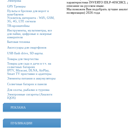
Электрика
характеристики INVERTO IDLP-40SCIRCL дл
описание на русском языке.
GPS Трекеры
Мы поможем Вам подобрать лучшие анало
Пульты и брелоки для ворот и
поляризации) 2026 года
шлагбаумов
Усилитель интернета - WiFi, GSM,
3G, 4G, LTE сигнала
ТВ-кронштейны
Инструменты, мультиметры, все
для пайки, цифровые и лазерные
измерители
Бытовая техника
Аксессуары для смартфонов
USB flash drive, SD карты.
Товары для творчества
Товары для сада и дачи в т.ч. на
солнечных батареях
IPTV, Miracast, DLNA, AirPlay,
Smart TV приставки и адаптеры.
Элементы питания и аккумуляторы
Солнечные батареи и панели
Для охоты, рыбалки и туризма
Электронные сигареты (Аналоги
IQOS)
РЕКЛАМА
ПУБЛИКАЦИИ