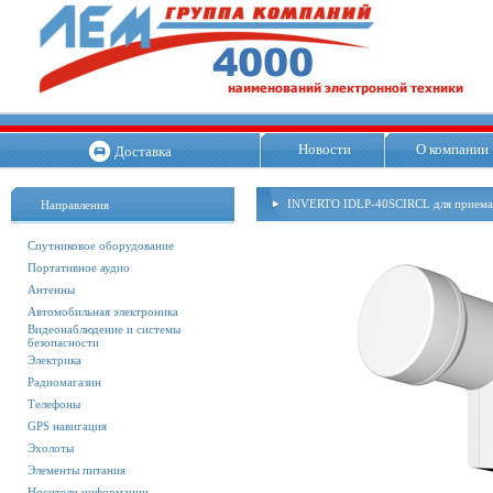
Новости
О компании
Доставка
INVERTO IDLP-40SCIRCL для приема 
Направления
Спутниковое оборудование
Портативное аудио
Антенны
Автомобильная электроника
Видеонаблюдение и системы
безопасности
Электрика
Радиомагазин
Телефоны
GPS навигация
Эхолоты
Элементы питания
Носители информации