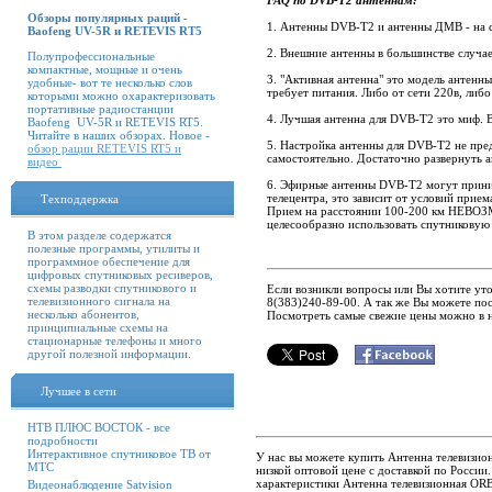
FAQ по DVB-T2 антеннам:
Обзоры популярных раций -
1. Антенны DVB-T2 и антенны ДМВ - на с
Baofeng UV-5R и RETEVIS RT5
2. Внешние антенны в большинстве случа
Полупрофессиональные
компактные, мощные и очень
3. "Активная антенна" это модель антенн
удобные- вот те несколько слов
требует питания. Либо от сети 220в, либ
которыми можно охарактеризовать
портативные радиостанции
4. Лучшая антенна для DVB-T2 это миф. 
Baofeng UV-5R и RETEVIS RT5.
Читайте в наших обзорах. Новое -
5. Настройка антенны для DVB-T2 не пред
обзор рации RETEVIS RT5 и
самостоятельно. Достаточно развернуть 
видео
6. Эфирные антенны DVB-T2 могут приним
телецентра, это зависит от условий прием
Техподдержка
Прием на расстоянии 100-200 км НЕВОЗ
целесообразно использовать спутниковую 
В этом разделе содержатся
полезные программы, утилиты и
программное обеспечение для
цифровых спутниковых ресиверов,
схемы разводки спутникового и
Если возникли вопросы или Вы хотите ут
телевизионного сигнала на
8(383)240-89-00. А так же Вы можете пос
несколько абонентов,
Посмотреть самые свежие цены можно в
принципиальные схемы на
стационарные телефоны и много
другой полезной информации.
Лучшее в сети
НТВ ПЛЮС ВОСТОК - все
подробности
Интерактивное спутниковое ТВ от
У нас вы можете купить Антенна телевиз
МТС
низкой оптовой цене с доставкой по Росси
характеристики Антенна телевизионная O
Видеонаблюдение Satvision