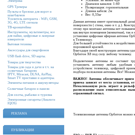
Усиление: не менее 4дБ
Электрика
Диапазон каналов: 1-60
GPS Трекеры
Поляризация: горизонтальная
Длинна кабеля: 2м
Пульты и брелоки для ворот и
Вес: 0,33кг
шлагбаумов
Усилитель интернета - WiFi, GSM,
Данная антенна имеет оригинальный дизай
3G, 4G, LTE сигнала
поверхности ( стена, окно и т. д.). Конс
ТВ-кронштейны
этому при монтаже антенны нет повышен
Инструменты, мультиметры, все
как внутри помещения (комнатная), так и
для пайки, цифровые и лазерные
установки цифровая эфирная антенна Орб
измерители
к Телевизору.
Для большей устойчивости к воздействи
Бытовая техника
порошковой краской.
Аксессуары для смартфонов
Благодаря своей конструкции антенны удо
Орбитон Х8 под силу любому человеку.
USB flash drive, SD карты.
Подключение антенны не составит тр
Товары для творчества
установить антенну любым удобным 
Товары для сада и дачи в т.ч. на
устройством: телевизор, цифровой прие
солнечных батареях
подбора положения антенны. Все! Можно
IPTV, Miracast, DLNA, AirPlay,
Smart TV приставки и адаптеры.
ВАЖНО! Антенна обеспечивает прием с
приема зависят от места установки, о
Элементы питания и аккумуляторы
Немаловажную роль играет и рельеф
Солнечные батареи и панели
расположение окон относительно выш
отраженный сигнал.
Для охоты, рыбалки и туризма
Электронные сигареты (Аналоги
IQOS)
РЕКЛАМА
Телевизионные антенны Орбитон можно ку
ПУБЛИКАЦИИ