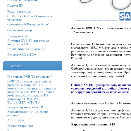
Пульты ДУ
Радар-детекторы
GSM / 3G / 4G / WiFi антенны и
усилители
Спутниковый Интернет NEW!
Антенны ORBITON - это качественное и 
Сервисный центр
T2 телевидения.
Инструменты
Антенны DVB-T2 для приема
цифрового ТВ
Серия антенн Орбитон специально спро
аналогового МВ/ДМВ сигнала в зонах у
DLNA, Miracast Адаптеры
размещения, так и универсальные антенн
Все для ЖКХ и ТСЖ
Все антенны обладают отличными потре
России!
Антенны Орбитон имеют запоминающийся
Каталог
Орбитон очень легкие, что позволяет лег
телевизор, подоконник, окно балкон. При
крепления ( кронштейны, подставки ).
Где купить DVB-T2 приставки?
DVB-T2 приставки для приема
цифрового эфирного ТВ
Orbiton X8(10) - ультратонкие, комнот
Комнатные и уличные антенны для
условиях городской застройки. Легко у
цифрового ТВ, DVB-T2 антенны.
конструкции практически не ломаются.
Комплекты спутникового ТВ -
Триколор, НТВ ПЛЮС,
ТЕЛЕКАРТА, МТС ТВ
Антенна телевизионная Orbiton X10 ко
Все для спутникового ТВ.
Антенны Орбитон для эфирного цифрового
Видеонаблюдение и системы
хорошее качество сборки, а также очень
охраны
принимают все доступные каналы бесплат
Автотовары
Характеристики антенны X10
Радиоэлектроника