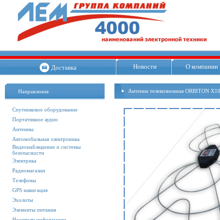
Новости
О компании
Доставка
Антенна телевизионная ORBITON X1
Направления
Спутниковое оборудование
Портативное аудио
Антенны
Автомобильная электроника
Видеонаблюдение и системы
безопасности
Электрика
Радиомагазин
Телефоны
GPS навигация
Эхолоты
Элементы питания
Носители информации