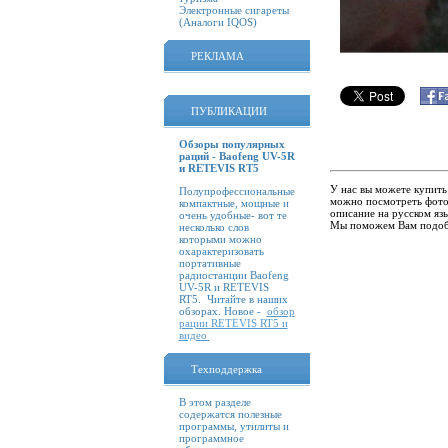
Электронные сигареты
(Аналоги IQOS)
РЕКЛАМА
ПУБЛИКАЦИИ
Обзоры популярных
раций - Baofeng UV-5R
и RETEVIS RT5
У нас вы можете купить
Полупрофессиональные
можно посмотреть фото
компактные, мощные и
описание на русском язы
очень удобные- вот те
Мы поможем Вам подобр
несколько слов
которыми можно
охарактеризовать
портативные
радиостанции Baofeng
UV-5R и RETEVIS
RT5. Читайте в наших
обзорах. Новое -
обзор
рации RETEVIS RT5 и
видео
Техподдержка
В этом разделе
содержатся полезные
программы, утилиты и
программное