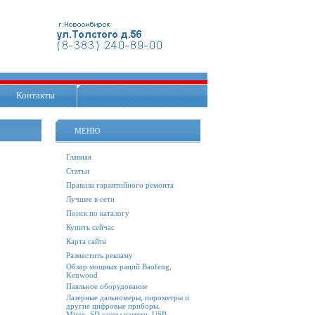
Контакты
МЕНЮ
Главная
Статьи
Правила гарантийного ремонта
Лучшее в сети
Поиск по каталогу
Купить сейчас
Карта сайта
Разместить рекламу
Обзор мощных раций Baofeng,
Kenwood
Паяльное оборудование
Лазерные дальномеры, пирометры и
другие цифровые приборы.
Mirex. SD карты памяти, USB