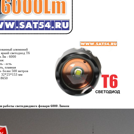
рованный алюминий
а яркий светодиод T6
 Лм - 6000
ия:
ь - есть
ть, плавная
- более 500 метров
: 32*25*153 мм
18650
и работы светодиодного фонаря 6000 Люмен