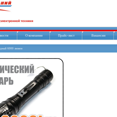
вости
О компании
Прайс-лист
Вакансии
одный 6000 люмен