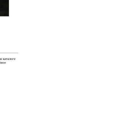
м каталоге
бное