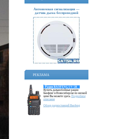
Автономная сигнализация —
датчик дыма беспроводной
РЕКЛАМА
Рация BAOFENG UV 5R
Купить дальнобойные рации
Баофенг в Новосибирске по низкой
цене Вы можете здесь.
Подробное
описание
Обзор радиостанций Baofeng