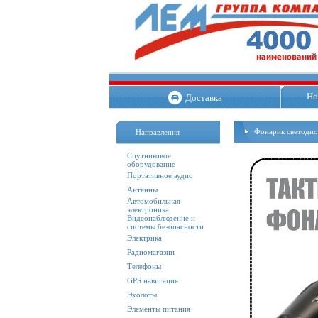
Но
Доставка
Фонарик светоди
Направления
Спутниковое
оборудование
Портативное аудио
Антенны
Автомобильная
электроника
Видеонаблюдение и
системы безопасности
Электрика
Радиомагазин
Телефоны
GPS навигация
Эхолоты
Элементы питания