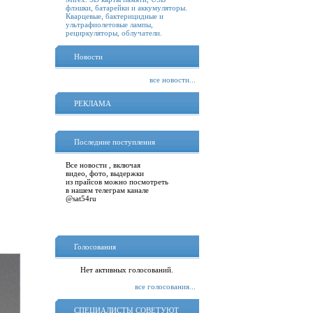
флэшки, батарейки и аккумуляторы.
Кварцевые, бактерицидные и
ультрафиолетовые лампы,
рециркуляторы, облучатели.
Новости
все новости...
РЕКЛАМА
Последние поступления
Все новости , включая
видео, фото, выдержки
из прайсов можно посмотреть
в нашем телеграм канале
@sat54ru
Голосования
Нет активных голосований.
все голосования...
СПЕЦИАЛИСТЫ СОВЕТУЮТ