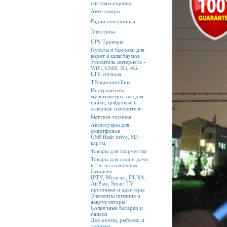
системы охраны
Автотовары
Радиоэлектроника
Электрика
GPS Трекеры
Пульты и брелоки для
ворот и шлагбаумов
Усилитель интернета -
WiFi, GSM, 3G, 4G,
LTE сигнала
ТВ-кронштейны
Инструменты,
мультиметры, все для
пайки, цифровые и
лазерные измерители
Бытовая техника
Аксессуары для
смартфонов
USB flash drive, SD
карты.
Товары для творчества
Товары для сада и дачи
в т.ч. на солнечных
батареях
IPTV, Miracast, DLNA,
AirPlay, Smart TV
приставки и адаптеры.
Элементы питания и
аккумуляторы
Солнечные батареи и
панели
Для охоты, рыбалки и
туризма