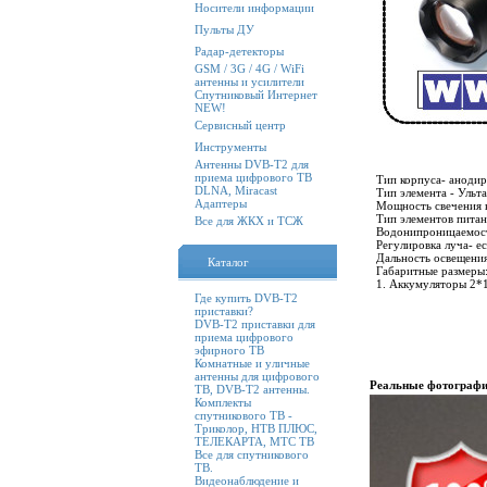
Носители информации
Пульты ДУ
Радар-детекторы
GSM / 3G / 4G / WiFi
антенны и усилители
Спутниковый Интернет
NEW!
Сервисный центр
Инструменты
Антенны DVB-T2 для
приема цифрового ТВ
Тип корпуса- аноди
DLNA, Miracast
Тип элемента - Ульт
Адаптеры
Мощность свечения в
Тип элементов питан
Все для ЖКХ и ТСЖ
Водонипроницаемост
Регулировка луча- ес
Дальность освещения
Каталог
Габаритные размеры
1. Аккумуляторы 2*
Где купить DVB-T2
приставки?
DVB-T2 приставки для
приема цифрового
эфирного ТВ
Комнатные и уличные
антенны для цифрового
Реальные фотографи
ТВ, DVB-T2 антенны.
Комплекты
спутникового ТВ -
Триколор, НТВ ПЛЮС,
ТЕЛЕКАРТА, МТС ТВ
Все для спутникового
ТВ.
Видеонаблюдение и