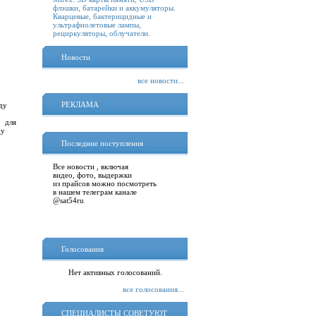
флэшки, батарейки и аккумуляторы.
Кварцевые, бактерицидные и
ультрафиолетовые лампы,
рециркуляторы, облучатели.
Новости
все новости...
РЕКЛАМА
ду
. для
ду
Последние поступления
Все новости , включая
видео, фото, выдержки
из прайсов можно посмотреть
в нашем телеграм канале
@sat54ru
Голосования
Нет активных голосований.
все голосования...
СПЕЦИАЛИСТЫ СОВЕТУЮТ