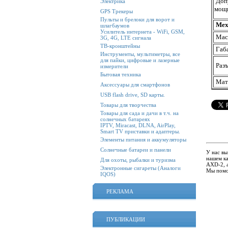
Доп
Электрика
мощн
GPS Трекеры
Пульты и брелоки для ворот и
Мех
шлагбаумов
Усилитель интернета - WiFi, GSM,
Масс
3G, 4G, LTE сигнала
ТВ-кронштейны
Габ
Инструменты, мультиметры, все
для пайки, цифровые и лазерные
Раз
измерители
Бытовая техника
Мат
Аксессуары для смартфонов
USB flash drive, SD карты.
Товары для творчества
Товары для сада и дачи в т.ч. на
солнечных батареях
IPTV, Miracast, DLNA, AirPlay,
Smart TV приставки и адаптеры.
Элементы питания и аккумуляторы
Солнечные батареи и панели
У нас вы
нашем ка
Для охоты, рыбалки и туризма
AXD-2, а
Электронные сигареты (Аналоги
Мы помо
IQOS)
РЕКЛАМА
ПУБЛИКАЦИИ