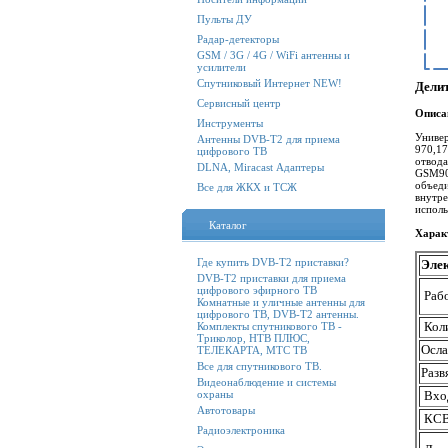
Пульты ДУ
Радар-детекторы
GSM / 3G / 4G / WiFi антенны и
усилители
Спутниковый Интернет NEW!
Дели
Сервисный центр
Описа
Инструменты
Универ
Антенны DVB-T2 для приема
970,1
цифрового ТВ
отвода
DLNA, Miracast Адаптеры
GSM900
объеди
Все для ЖКХ и ТСЖ
внутре
исполь
Каталог
Харак
Где купить DVB-T2 приставки?
Элек
DVB-T2 приставки для приема
цифрового эфирного ТВ
Раб
Комнатные и уличные антенны для
цифрового ТВ, DVB-T2 антенны.
Кол
Комплекты спутникового ТВ -
Триколор, НТВ ПЛЮС,
Осла
ТЕЛЕКАРТА, МТС ТВ
Все для спутникового ТВ.
Разв
Видеонаблюдение и системы
охраны
Вхо
Автотовары
КСВ
Радиоэлектроника