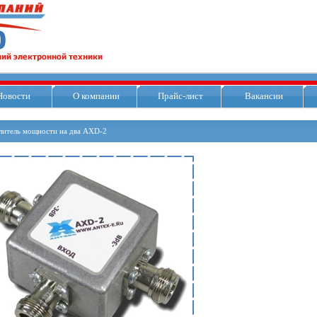
Новости
О компании
Прайс-лист
Вакансии
литель мощности на два AXD-2