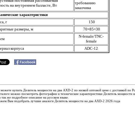
устимая постоянная рассеиваемая
требованию
ость на внутреннем балласте, Вт
заказчика
анические характеристики
а, г
150
аритные размеры, м
70×85×30
N
-
female/TNC-
ъем
female
ериал корпуса
ADC-12
 можете купить Делитель мощности на два AXD-2 по низкой оптовой цене с доставкой по Р
талоге можно посмотреть фотографии и технические характеристики Делитель мощности н
 так же подробное описание на русском языке.
жем Вам подобрать лучшие аналоги Делитель мощности на два AXD-2 2026 года