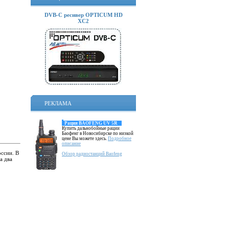
DVB-C ресивер OPTICUM HD
XC2
РЕКЛАМА
Рация BAOFENG UV 5R
Купить дальнобойные рации
Баофенг в Новосибирске по низкой
цене Вы можете здесь.
Подробное
описание
оссии. В
Обзор радиостанций Baofeng
а два