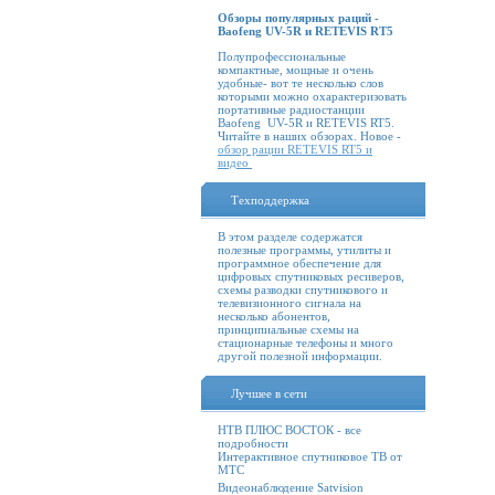
Обзоры популярных раций -
Baofeng UV-5R и RETEVIS RT5
Полупрофессиональные
компактные, мощные и очень
удобные- вот те несколько слов
которыми можно охарактеризовать
портативные радиостанции
Baofeng UV-5R и RETEVIS RT5.
Читайте в наших обзорах. Новое -
обзор рации RETEVIS RT5 и
видео
Техподдержка
В этом разделе содержатся
полезные программы, утилиты и
программное обеспечение для
цифровых спутниковых ресиверов,
схемы разводки спутникового и
телевизионного сигнала на
несколько абонентов,
принципиальные схемы на
стационарные телефоны и много
другой полезной информации.
Лучшее в сети
НТВ ПЛЮС ВОСТОК - все
подробности
Интерактивное спутниковое ТВ от
МТС
Видеонаблюдение Satvision