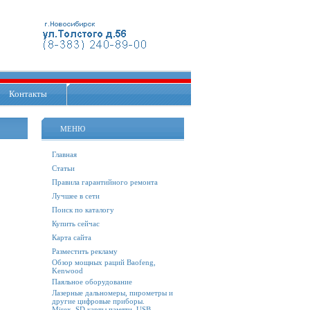
Контакты
МЕНЮ
Главная
Статьи
Правила гарантийного ремонта
Лучшее в сети
Поиск по каталогу
Купить сейчас
Карта сайта
Разместить рекламу
Обзор мощных раций Baofeng,
Kenwood
Паяльное оборудование
Лазерные дальномеры, пирометры и
другие цифровые приборы.
Mirex. SD карты памяти, USB