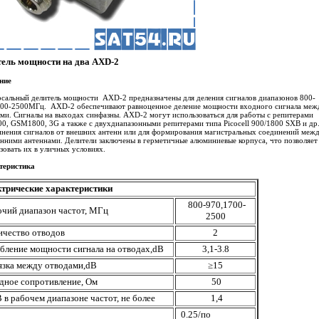
тель мощности на два AXD-2
ние
сальный делитель мощности АXD-2 предназначены для деления сигналов диапазонов 800-
700-2500МГц. АXD-2 обеспечивают равноценное деление мощности входного сигнала меж
ми. Сигналы на выходах синфазны. АXD-2 могут использоваться для работы с репитерами
, GSM1800, 3G а также с двухдиапазонными репитерами типа Picocell 900/1800 SXB и др
нения сигналов от внешних антенн или для формирования магистральных соединений меж
нними антеннами. Делители заключены в герметичные алюминиевые корпуса, что позволяет
зовать их в уличных условиях.
теристика
трические характеристики
800-970,1700-
очий диапазон частот, МГц
2500
ичество отводов
2
бление мощности сигнала на отводах,
dB
3,1-3.8
язка между отводами,
dB
≥15
дное сопротивление, Ом
50
 в рабочем диапазоне частот, не более
1,4
0.25
/по