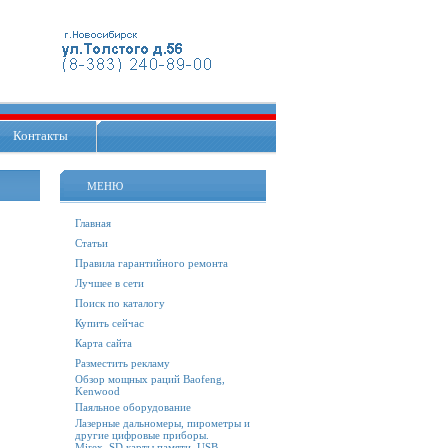
Контакты
МЕНЮ
Главная
Статьи
Правила гарантийного ремонта
Лучшее в сети
Поиск по каталогу
Купить сейчас
Карта сайта
Разместить рекламу
Обзор мощных раций Baofeng,
Kenwood
Паяльное оборудование
Лазерные дальномеры, пирометры и
другие цифровые приборы.
Mirex. SD карты памяти, USB