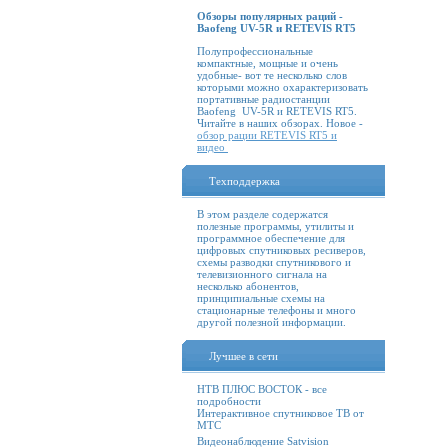
Обзоры популярных раций -
Baofeng UV-5R и RETEVIS RT5
Полупрофессиональные
компактные, мощные и очень
удобные- вот те несколько слов
которыми можно охарактеризовать
портативные радиостанции
Baofeng UV-5R и RETEVIS RT5.
Читайте в наших обзорах. Новое -
обзор рации RETEVIS RT5 и
видео
Техподдержка
В этом разделе содержатся
полезные программы, утилиты и
программное обеспечение для
цифровых спутниковых ресиверов,
схемы разводки спутникового и
телевизионного сигнала на
несколько абонентов,
принципиальные схемы на
стационарные телефоны и много
другой полезной информации.
Лучшее в сети
НТВ ПЛЮС ВОСТОК - все
подробности
Интерактивное спутниковое ТВ от
МТС
Видеонаблюдение Satvision