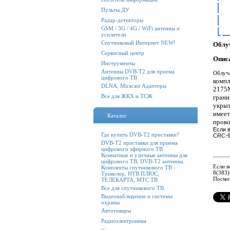
Пульты ДУ
Радар-детекторы
GSM / 3G / 4G / WiFi антенны и
усилители
Спутниковый Интернет NEW!
Облу
Сервисный центр
Опис
Инструменты
Антенны DVB-T2 для приема
Облуч
цифрового ТВ
компл
DLNA, Miracast Адаптеры
2175
Все для ЖКХ и ТСЖ
грани
укрыт
имеет
Каталог
прово
Если 
Где купить DVB-T2 приставки?
CRC-9
DVB-T2 приставки для приема
цифрового эфирного ТВ
Комнатные и уличные антенны для
цифрового ТВ, DVB-T2 антенны.
Если в
Комплекты спутникового ТВ -
8(383)
Триколор, НТВ ПЛЮС,
Посмо
ТЕЛЕКАРТА, МТС ТВ
Все для спутникового ТВ.
Видеонаблюдение и системы
охраны
Автотовары
Радиоэлектроника