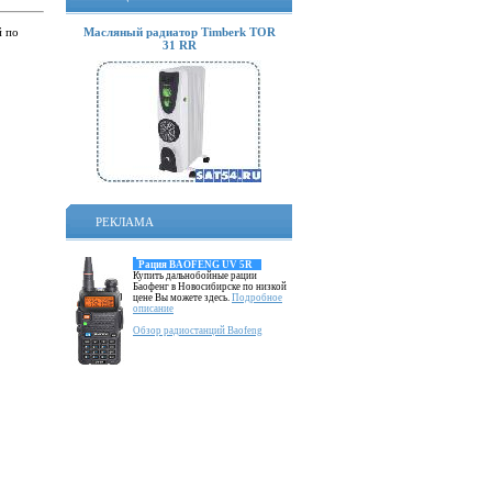
й по
Масляный радиатор Timberk TOR
31 RR
РЕКЛАМА
Рация BAOFENG UV 5R
Купить дальнобойные рации
Баофенг в Новосибирске по низкой
цене Вы можете здесь.
Подробное
описание
Обзор радиостанций Baofeng