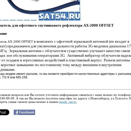
чатель для офсетного спутникового рефлектора AX-2000 OFFSET
ание
в комплекте с офсетной зеркальной антенной (не входит в
атель AX-2000 OFFSET
ект) предназначен для увеличения дальности работы 3G-модемов диапазона
17
МГц
. Зеркальная антенна с облучателем
существенно
улучшает качество связи
цах зон обслуживания операторами 3G.
Активный вибратор облучателя наде
 от осадков и агрессивных воздействий в пластиковый корпус. Разъем антенны
 короткое замыкание по постоянному току между внешним и внутренним
дниками.
ваш модем имеет разъем, то вы можете приобрести качественные адаптеры с разъем
, TS-9 или MS-156.
озникли вопросы или Вы хотите уточнить информацию связаться с нами можно по телефону
240-89-00. А так же Вы можете посетить наш офис по адресу г.Новосибирск, ул.Толстого 5
треть самые свежие цены можно в нашем
прайс листе
.