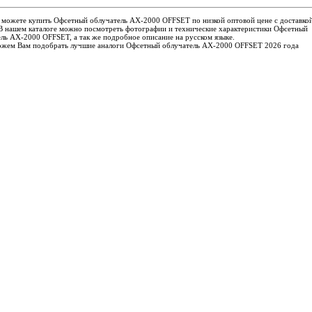
 можете купить Офсетный облучатель AX-2000 OFFSET по низкой оптовой цене с доставко
 В нашем каталоге можно посмотреть фотографии и технические характеристики Офсетный
ль AX-2000 OFFSET, а так же подробное описание на русском языке.
жем Вам подобрать лучшие аналоги Офсетный облучатель AX-2000 OFFSET 2026 года