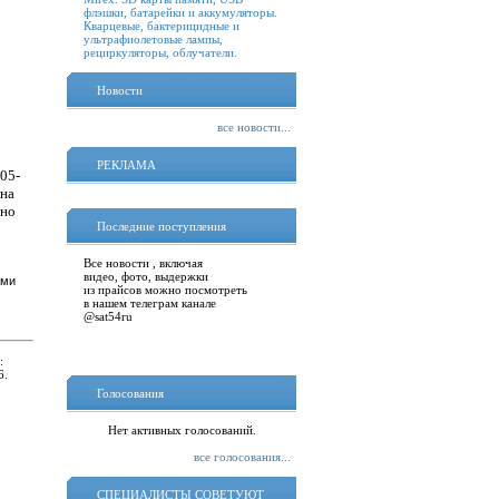
флэшки, батарейки и аккумуляторы.
Кварцевые, бактерицидные и
ультрафиолетовые лампы,
рециркуляторы, облучатели.
Новости
все новости...
РЕКЛАМА
05-
 на
жно
Последние поступления
Все новости , включая
видео, фото, выдержки
ами
из прайсов можно посмотреть
в нашем телеграм канале
@sat54ru
:
6.
Голосования
Нет активных голосований.
все голосования...
СПЕЦИАЛИСТЫ СОВЕТУЮТ