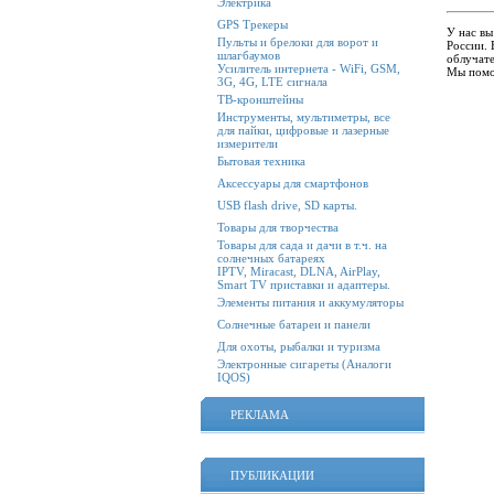
Электрика
GPS Трекеры
У нас вы
Пульты и брелоки для ворот и
России.
шлагбаумов
облучате
Усилитель интернета - WiFi, GSM,
Мы помо
3G, 4G, LTE сигнала
ТВ-кронштейны
Инструменты, мультиметры, все
для пайки, цифровые и лазерные
измерители
Бытовая техника
Аксессуары для смартфонов
USB flash drive, SD карты.
Товары для творчества
Товары для сада и дачи в т.ч. на
солнечных батареях
IPTV, Miracast, DLNA, AirPlay,
Smart TV приставки и адаптеры.
Элементы питания и аккумуляторы
Солнечные батареи и панели
Для охоты, рыбалки и туризма
Электронные сигареты (Аналоги
IQOS)
РЕКЛАМА
ПУБЛИКАЦИИ