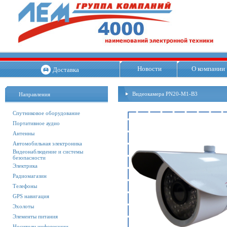
Новости
О компании
Доставка
Видеокамера PN20-M1-B3
Направления
Спутниковое оборудование
Портативное аудио
Антенны
Автомобильная электроника
Видеонаблюдение и системы
безопасности
Электрика
Радиомагазин
Телефоны
GPS навигация
Эхолоты
Элементы питания
Носители информации