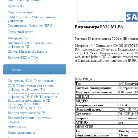
Пульты ДУ
Радар-детекторы
GSM / 3G / 4G / WiFi антенны и
усилители
Спутниковый Интернет NEW!
Видеокамера PN20-M1-B3
Сервисный центр
Инструменты
Уличная IP видеокамера 720p с ИК-подсв
Антенны DVB-T2 для приема
Матрица 1/4" Omnivision CMOS (OV9712)
цифрового ТВ
ИК-подсветка до 20 метров. Поддержка д
DLNA, Miracast Адаптеры
720p, D1 25 к/с. Поддержка протокола O
web-интерфейс и ПО. Диапазон температур
Все для ЖКХ и ТСЖ
А.Вандалозащищённое исполнение IP-66.
Каталог
МАТРИЦА
Где купить DVB-T2 приставки?
Тип
1/4" Omnivi
DVB-T2 приставки для приема
Система сканирования
Прогрессивна
цифрового эфирного ТВ
Мин. чувствительность
0.01 люкс (F1
Комнатные и уличные антенны для
СИГНАЛ
цифрового ТВ, DVB-T2 антенны.
Комплекты спутникового ТВ -
ВИДЕО
Триколор, НТВ ПЛЮС,
Алгоритм сжатия
H.264
ТЕЛЕКАРТА, МТС ТВ
Основной поток
720p, D1 @ 2
Все для спутникового ТВ.
Субпоток
D1, CIF @ 25
Видеонаблюдение и системы
Битрейт
Постоянный/
охраны
АУДИО
нет
Автотовары
ОБЪЕКТИВ
Тип
Фиксирован
Радиоэлектроника
Фокусное расстояние
3.6 мм