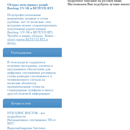
подробное описание на русском языке.
Мы поможем Вам подобрать лучшие аналог
Обзоры популярных раций -
Baofeng UV-5R и RETEVIS RT5
Полупрофессиональные
компактные, мощные и очень
удобные- вот те несколько слов
которыми можно охарактеризовать
портативные радиостанции
Baofeng UV-5R и RETEVIS RT5.
Читайте в наших обзорах. Новое -
обзор рации RETEVIS RT5 и
видео
Техподдержка
В этом разделе содержатся
полезные программы, утилиты и
программное обеспечение для
цифровых спутниковых ресиверов,
схемы разводки спутникового и
телевизионного сигнала на
несколько абонентов,
принципиальные схемы на
стационарные телефоны и много
другой полезной информации.
Лучшее в сети
НТВ ПЛЮС ВОСТОК - все
подробности
Интерактивное спутниковое ТВ от
МТС
Видеонаблюдение Satvision