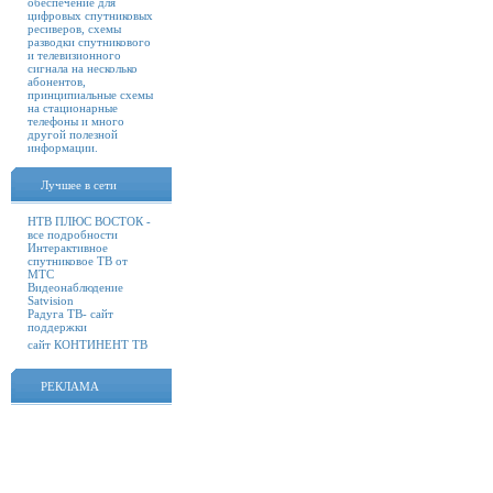
обеспечение для
цифровых спутниковых
ресиверов, схемы
разводки спутникового
и телевизионного
сигнала на несколько
абонентов,
принципиальные схемы
на стационарные
телефоны и много
другой полезной
информации.
Лучшее в сети
НТВ ПЛЮС ВОСТОК -
все подробности
Интерактивное
спутниковое ТВ от
МТС
Видеонаблюдение
Satvision
Радуга ТВ- сайт
поддержки
сайт КОНТИНЕНТ ТВ
РЕКЛАМА