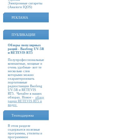
Электронные сигареты
(Аналоги IQOS)
РЕКЛАМА
ПУБЛИКАЦИИ
Обзоры популярных
раций - Baofeng UV-5R
и RETEVIS RT5
Полупрофессиональные
компактные, мощные и
очень удобные- вот те
несколько слов
которыми можно
охарактеризовать
портативные
радиостанции Baofeng
UV-5R и RETEVIS
RT5. Читайте в наших
обзорах. Новое -
обзор
рации RETEVIS RT5 и
видео
Техподдержка
В этом разделе
содержатся полезные
программы, утилиты и
программное