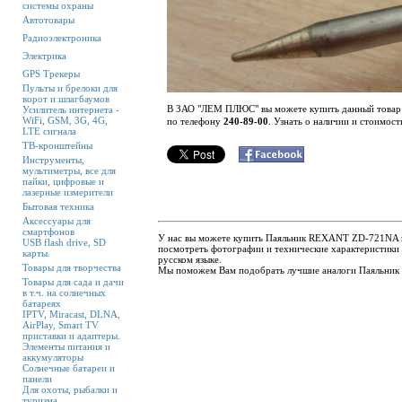
системы охраны
Автотовары
Радиоэлектроника
Электрика
GPS Трекеры
Пульты и брелоки для
ворот и шлагбаумов
В ЗАО "ЛЕМ ПЛЮС" вы можете купить данный товар по
Усилитель интернета -
WiFi, GSM, 3G, 4G,
по телефону
240-89-00
. Узнать о наличии и стоимос
LTE сигнала
ТВ-кронштейны
Инструменты,
мультиметры, все для
пайки, цифровые и
лазерные измерители
Бытовая техника
Аксессуары для
смартфонов
У нас вы можете купить Паяльник REXANT ZD-721NA по
USB flash drive, SD
посмотреть фотографии и технические характеристик
карты.
русском языке.
Товары для творчества
Мы поможем Вам подобрать лучшие аналоги Паяльни
Товары для сада и дачи
в т.ч. на солнечных
батареях
IPTV, Miracast, DLNA,
AirPlay, Smart TV
приставки и адаптеры.
Элементы питания и
аккумуляторы
Солнечные батареи и
панели
Для охоты, рыбалки и
туризма