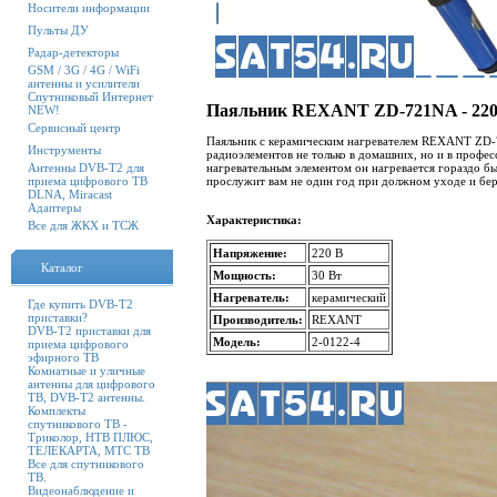
Носители информации
Пульты ДУ
Радар-детекторы
GSM / 3G / 4G / WiFi
антенны и усилители
Спутниковый Интернет
Паяльник REXANT ZD-721NA - 220
NEW!
Сервисный центр
Паяльник с керамическим нагревателем REXANT ZD-7
Инструменты
радиоэлементов не только в домашних, но и в профе
Антенны DVB-T2 для
нагревательным элементом он нагревается гораздо бы
приема цифрового ТВ
прослужит вам не один год при должном уходе и бе
DLNA, Miracast
Адаптеры
Характеристика:
Все для ЖКХ и ТСЖ
Напряжение:
220 В
Каталог
Мощность:
30 Вт
Нагреватель:
керамический
Где купить DVB-T2
приставки?
Производитель:
REXANT
DVB-T2 приставки для
Модель:
2-0122-4
приема цифрового
эфирного ТВ
Комнатные и уличные
антенны для цифрового
ТВ, DVB-T2 антенны.
Комплекты
спутникового ТВ -
Триколор, НТВ ПЛЮС,
ТЕЛЕКАРТА, МТС ТВ
Все для спутникового
ТВ.
Видеонаблюдение и