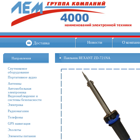
Новости
О компан
Доставка
Паяльник REXANT ZD-721NA
Направления
Спутниковое
оборудование
Портативное аудио
Антенны
Автомобильная
электроника
Видеонаблюдение и
системы безопасности
Электрика
Радиомагазин
Телефоны
GPS навигация
Эхолоты
Элементы питания