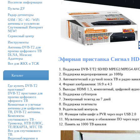
Носители информации
Пульты ДУ
Радар-детекторы
GSM / 3G / 4G / WiFi
антенны и усилители
Спутниковый Интернет
NEW!
Сервисный центр
Инструменты
Антенны DVB-T2 для
приема цифрового ТВ
DLNA, Miracast
Эфирная приставка Сигнал HD
Адаптеры
Все для ЖКХ и ТСЖ
1. Поддержка DVB-T/T2 SD/HD MPEG2/MPEG4 AV
2. Поддержка видеоразрешения: до 1080p
Каталог
3. Автоматический и ручной поиск ТВ и радио канал
4. Формат изображения: 16:9 и 4:3
Где купить DVB-T2
5. Выходы: HDMI 1.3, композитный, цифровой аудио
приставки?
DVB-T2 приставки для
6. Поддержка субтитров
приема цифрового
7. Электронный телегид на 7 дней
эфирного ТВ
8. Поддержка телетекста
Комнатные и уличные
антенны для цифрового
9. Родительский контроль
ТВ, DVB-T2 антенны.
10. Функция тайм-шифт и PVR через порт USB 2.0
Комплекты
11. Мультимедиа плеер и обновление ПО через порт
спутникового ТВ -
Триколор, НТВ ПЛЮС,
12. Память на 1000 ТВ каналов
ТЕЛЕКАРТА, МТС ТВ
Все для спутникового
ТВ.
Видеонаблюдение и