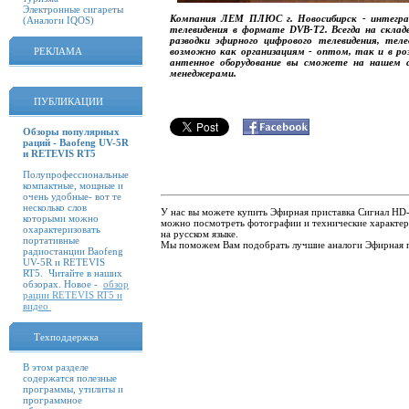
Электронные сигареты
Компания ЛЕМ ПЛЮС г. Новосибирск - интеграт
(Аналоги IQOS)
телевидения в формате DVB-T2. Всегда на скла
разводки эфирного цифрового телевидения, тел
РЕКЛАМА
возможно как организациям - оптом, так и в роз
антенное оборудование вы сможете на нашем 
менеджерами.
ПУБЛИКАЦИИ
Обзоры популярных
раций - Baofeng UV-5R
и RETEVIS RT5
Полупрофессиональные
компактные, мощные и
очень удобные- вот те
несколько слов
У нас вы можете купить Эфирная приставка Сигнал HD-1
которыми можно
можно посмотреть фотографии и технические характер
охарактеризовать
на русском языке.
портативные
Мы поможем Вам подобрать лучшие аналоги Эфирная п
радиостанции Baofeng
UV-5R и RETEVIS
RT5. Читайте в наших
обзорах. Новое -
обзор
рации RETEVIS RT5 и
видео
Техподдержка
В этом разделе
содержатся полезные
программы, утилиты и
программное