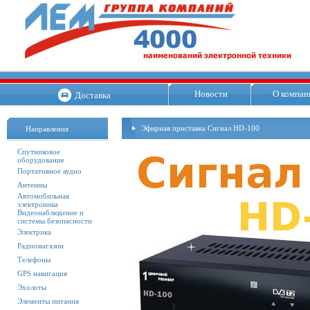
Новости
О компан
Доставка
Эфирная приставка Сигнал HD-100
Направления
Спутниковое
оборудование
Портативное аудио
Антенны
Автомобильная
электроника
Видеонаблюдение и
системы безопасности
Электрика
Радиомагазин
Телефоны
GPS навигация
Эхолоты
Элементы питания