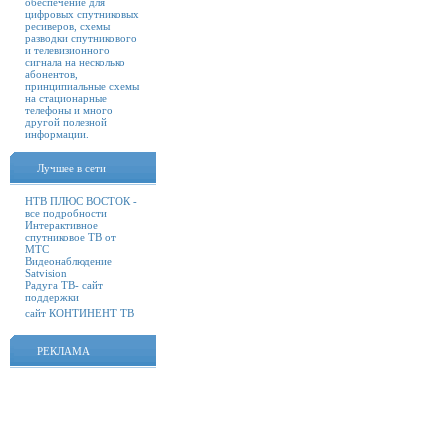
обеспечение для
цифровых спутниковых
ресиверов, схемы
разводки спутникового
и телевизионного
сигнала на несколько
абонентов,
принципиальные схемы
на стационарные
телефоны и много
другой полезной
информации.
Лучшее в сети
НТВ ПЛЮС ВОСТОК -
все подробности
Интерактивное
спутниковое ТВ от
МТС
Видеонаблюдение
Satvision
Радуга ТВ- сайт
поддержки
сайт КОНТИНЕНТ ТВ
РЕКЛАМА