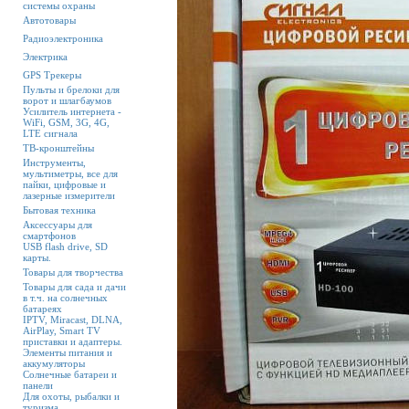
системы охраны
Автотовары
Радиоэлектроника
Электрика
GPS Трекеры
Пульты и брелоки для
ворот и шлагбаумов
Усилитель интернета -
WiFi, GSM, 3G, 4G,
LTE сигнала
ТВ-кронштейны
Инструменты,
мультиметры, все для
пайки, цифровые и
лазерные измерители
Бытовая техника
Аксессуары для
смартфонов
USB flash drive, SD
карты.
Товары для творчества
Товары для сада и дачи
в т.ч. на солнечных
батареях
IPTV, Miracast, DLNA,
AirPlay, Smart TV
приставки и адаптеры.
Элементы питания и
аккумуляторы
Солнечные батареи и
панели
Для охоты, рыбалки и
туризма