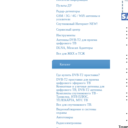
Пульты ДУ
Радар-детекторы
GSM / 3G / 4G / WiFi антенны и
усилители
Спутниковый Интернет NEW!
Сервисный центр
Инструменты
Антенны DVB-T2 для приема
цифрового ТВ
DLNA, Miracast Адаптеры
Все для ЖКХ и ТСЖ
Каталог
Где купить DVB-T2 приставки?
DVB-T2 приставки для приема
цифрового эфирного ТВ
Комнатные и уличные антенны для
цифрового ТВ, DVB-T2 антенны.
Комплекты спутникового ТВ -
Триколор, НТВ ПЛЮС,
ТЕЛЕКАРТА, МТС ТВ
Все для спутникового ТВ.
Видеонаблюдение и системы
охраны
Автотовары
Радиоэлектроника
Техни