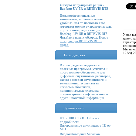
Обзоры популярных раций -
Baofeng UV-5R и RETEVIS RT5
Полупрофессиональные
компактные, мощные и очень
удобные- вот те несколько слов
которыми можно охарактеризовать
портативные радиостанции
Baofeng UV-5R и RETEVIS RT5.
У нас вы
Читайте в наших обзорах. Новое -
цене с д
обзор рации RETEVIS RT5 и
характер
видео
описание
Мы помо
12Ач) 2
Техподдержка
В этом разделе содержатся
полезные программы, утилиты и
программное обеспечение для
цифровых спутниковых ресиверов,
схемы разводки спутникового и
телевизионного сигнала на
несколько абонентов,
принципиальные схемы на
стационарные телефоны и много
другой полезной информации.
Лучшее в сети
НТВ ПЛЮС ВОСТОК - все
подробности
Интерактивное спутниковое ТВ от
МТС
Видеонаблюдение Satvision