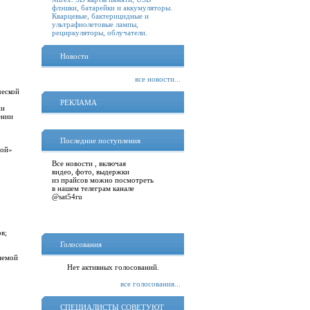
флэшки, батарейки и аккумуляторы.
Кварцевые, бактерицидные и
ультрафиолетовые лампы,
рециркуляторы, облучатели.
Новости
все новости...
ческой
РЕКЛАМА
ии
ении
Последние поступления
ной»
Все новости , включая
видео, фото, выдержки
из прайсов можно посмотреть
в нашем телеграм канале
@sat54ru
в;
Голосования
яемой
Нет активных голосований.
все голосования...
СПЕЦИАЛИСТЫ СОВЕТУЮТ