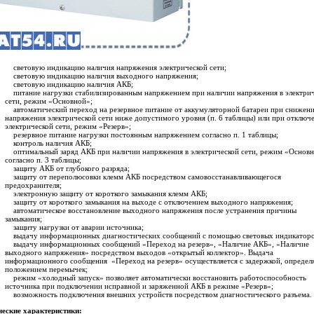
световую индикацию наличия напряжения электрической сети;
световую индикацию наличия выходного напряжения;
световую индикацию наличия АКБ;
питание нагрузки стабилизированным напряжением при наличии напряжения в электри
сети, режим «Основной»;
автоматический переход на резервное питание от аккумуляторной батареи при снижен
напряжения электрической сети ниже допустимого уровня (п. 6 таблицы) или при отключ
электрической сети, режим «Резерв»;
резервное питание нагрузки постоянным напряжением согласно п. 1 таблицы;
контроль наличия АКБ;
оптимальный заряд АКБ при наличии напряжения в электрической сети, режим «Основ
согласно п. 3 таблицы;
защиту АКБ от глубокого разряда;
защиту от переполюсовки клемм АКБ посредством самовосстанавливающегося
предохранителя;
электронную защиту от короткого замыкания клемм АКБ;
защиту от короткого замыкания на выходе с отключением выходного напряжения;
автоматическое восстановление выходного напряжения после устранения причины
замыкания;
защиту нагрузки от аварии источника;
выдачу информационных диагностических сообщений с помощью световых индикаторо
выдачу информационных сообщений «Переход на резерв», «Наличие АКБ», «Наличие
выходного напряжения» посредством выходов «открытый коллектор». Выдача
информационного сообщения «Переход на резерв« осуществляется с задержкой, определ
положением перемычек;
режим «холодный запуск» позволяет автоматически восстановить работоспособность
источника при подключении исправной и заряженной АКБ в режиме «Резерв»;
возможность подключения внешних устройств посредством диагностического разъема.
ческие характеристики: