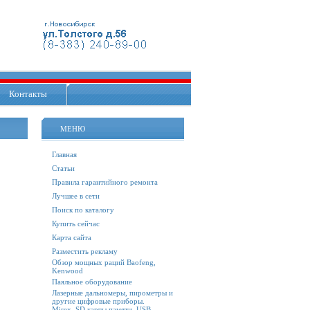
Контакты
МЕНЮ
Главная
Статьи
Правила гарантийного ремонта
Лучшее в сети
Поиск по каталогу
Купить сейчас
Карта сайта
Разместить рекламу
Обзор мощных раций Baofeng,
Kenwood
Паяльное оборудование
Лазерные дальномеры, пирометры и
другие цифровые приборы.
Mirex. SD карты памяти, USB