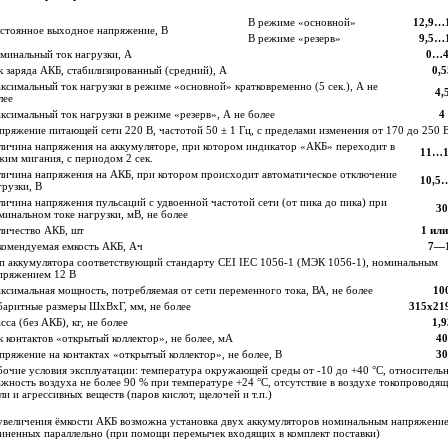
В режиме «основной»
12,9…1
стоянное выходное напряжение, В
В режиме «резерв»
9,5…1
минальный ток нагрузки, А
0…4
к заряда АКБ, стабилизированный (средний), А
0,5
ксимальный ток нагрузки в режиме «основной» кратковременно (5 сек.), А не
4,
лее
ксимальный ток нагрузки в режиме «резерв», А не более
4
пряжение питающей сети 220 В, частотой 50 ± 1 Гц, с пределами изменения от 170 до 250 
личина напряжения на аккумуляторе, при котором индикатор «АКБ» переходит в
11…1
жим мигания, с периодом 2 сек.
личина напряжения на АКБ, при котором происходит автоматическое отключение
10,5
грузки, В
личина напряжения пульсаций с удвоенной частотой сети (от пика до пика) при
30
минальном токе нагрузки, мВ, не более
личество АКБ, шт
1 или
комендуемая емкость АКБ, Ач
7—
п аккумулятора соответствующий стандарту CEI IEC 1056-1 (МЭК 1056-1), номинальным
пряжением 12 В
ксимальная мощность, потребляемая от сети переменного тока, ВА, не более
10
баритные размеры ШхВхГ, мм, не более
315х21
сса (без АКБ), кг, не более
1,9
к контактов «открытый коллектор», не более, мА
40
пряжение на контактах «открытый коллектор», не более, В
30
бочие условия эксплуатации: температура окружающей среды от -10 до +40 °С, относитель
ажность воздуха не более 90 % при температуре +24 °С, отсутствие в воздухе токопроводя
ли и агрессивных веществ (паров кислот, щелочей и т.п.)
увеличения ёмкости АКБ возможна установка двух аккумуляторов номинальным напряжени
иненных параллельно (при помощи перемычек входящих в комплект поставки)