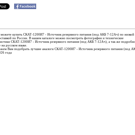
 можете купить СКАТ-1200И7 - Источник резервного питания (под АКБ 7-12Ач) по низкой
оставкой по России. В нашем каталоге можно посмотреть фотографии и технические
истики СКАТ-1200И7 - Источник резервного питания (под АКБ 7-12Ач), а так же подробн
 на русском языке.
жем Вам подобрать лучшие аналоги СКАТ-1200И7 - Источник резервного питания (под АК
026 года