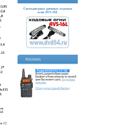
3,95
Светодиодные дневные ходовые
2,6
огни AVS-16L
,0
5
5
В
1.4
…11
РЕКЛАМА
 2*
Рация BAOFENG UV 5R
12
Купить дальнобойные рации
Баофенг в Новосибирске по низкой
цене Вы можете здесь.
Подробное
описание
0
Обзор радиостанций Baofeng
9х155
3
ная
щей
ем 12