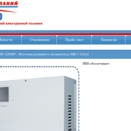
Новости
О компании
Прайс-лист
Вакансии
АТ-1200И7 - Источник резервного питания (под АКБ 7-12Ач)
ИБП обеспечивает: