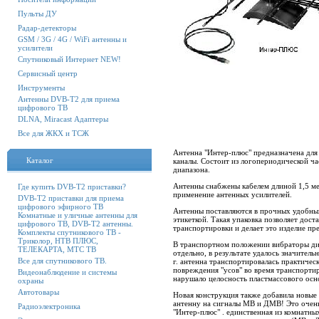
Пульты ДУ
Радар-детекторы
GSM / 3G / 4G / WiFi антенны и
усилители
Спутниковый Интернет NEW!
Сервисный центр
Инструменты
Антенны DVB-T2 для приема
цифрового ТВ
DLNA, Miracast Адаптеры
Все для ЖКХ и ТСЖ
Антенна "Интер-плюс" предназначена для
Каталог
каналы. Состоит из логопериодической ч
диапазона.
Антенны снабжены кабелем длиной 1,5 ме
Где купить DVB-T2 приставки?
применение антенных усилителей.
DVB-T2 приставки для приема
цифрового эфирного ТВ
Антенны поставляются в прочных удобных
Комнатные и уличные антенны для
этикеткой. Такая упаковка позволяет дос
цифрового ТВ, DVB-T2 антенны.
транспортировки и делает это изделие п
Комплекты спутникового ТВ -
Триколор, НТВ ПЛЮС,
В транспортном положении вибраторы ди
ТЕЛЕКАРТА, МТС ТВ
отдельно, в результате удалось значител
Все для спутникового ТВ.
г. антенна транспортировалась практичес
повреждения "усов" во время транспортир
Видеонаблюдение и системы
нарушало целосность пластмассового осн
охраны
Автотовары
Новая конструкция также добавила новые
антенну на сигналы МВ и ДМВ! Это очень
Радиоэлектроника
"Интер-плюс" . единственная из комнатны