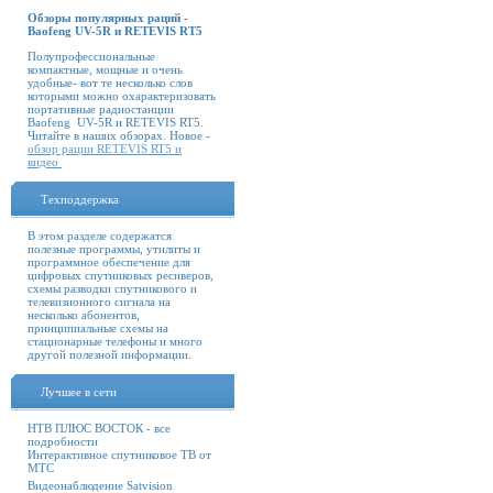
Обзоры популярных раций -
Baofeng UV-5R и RETEVIS RT5
Полупрофессиональные
компактные, мощные и очень
удобные- вот те несколько слов
которыми можно охарактеризовать
портативные радиостанции
Baofeng UV-5R и RETEVIS RT5.
Читайте в наших обзорах. Новое -
обзор рации RETEVIS RT5 и
видео
Техподдержка
В этом разделе содержатся
полезные программы, утилиты и
программное обеспечение для
цифровых спутниковых ресиверов,
схемы разводки спутникового и
телевизионного сигнала на
несколько абонентов,
принципиальные схемы на
стационарные телефоны и много
другой полезной информации.
Лучшее в сети
НТВ ПЛЮС ВОСТОК - все
подробности
Интерактивное спутниковое ТВ от
МТС
Видеонаблюдение Satvision