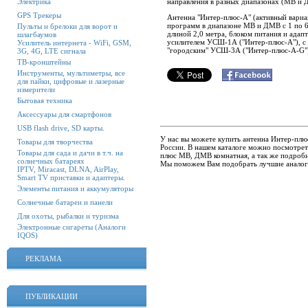
Электрика
направления в разных диапазонах (МВ и
GPS Трекеры
Антенна "Интер-плюс-А" (активный вариа
программ в диапазоне МВ и ДМВ с 1 по 6
Пульты и брелоки для ворот и
длиной 2,0 метра, блоком питания и адап
шлагбаумов
усилителем УСШ-1А ("Интер-плюс-А"), 
Усилитель интернета - WiFi, GSM,
"городским" УСШ-3А ("Интер-плюс-А-G"
3G, 4G, LTE сигнала
ТВ-кронштейны
Инструменты, мультиметры, все
для пайки, цифровые и лазерные
измерители
Бытовая техника
Аксессуары для смартфонов
USB flash drive, SD карты.
У нас вы можете купить антенна Интер-плю
Товары для творчества
России. В нашем каталоге можно посмотрет
Товары для сада и дачи в т.ч. на
плюс МВ, ДМВ комнатная, а так же подробн
солнечных батареях
Мы поможем Вам подобрать лучшие аналог
IPTV, Miracast, DLNA, AirPlay,
Smart TV приставки и адаптеры.
Элементы питания и аккумуляторы
Солнечные батареи и панели
Для охоты, рыбалки и туризма
Электронные сигареты (Аналоги
IQOS)
РЕКЛАМА
ПУБЛИКАЦИИ