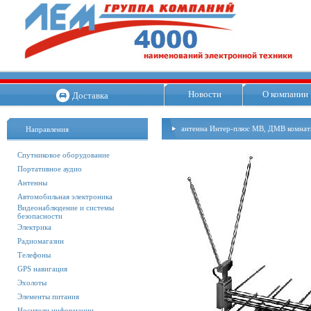
Новости
О компании
Доставка
антенна Интер-плюс МВ, ДМВ комнат
Направления
Спутниковое оборудование
Портативное аудио
Антенны
Автомобильная электроника
Видеонаблюдение и системы
безопасности
Электрика
Радиомагазин
Телефоны
GPS навигация
Эхолоты
Элементы питания
Носители информации