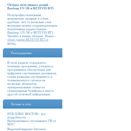
Обзоры популярных раций -
Baofeng UV-5R и RETEVIS RT5
Полупрофессиональные
компактные, мощные и очень
удобные- вот те несколько слов
которыми можно охарактеризовать
портативные радиостанции
Baofeng UV-5R и RETEVIS RT5.
Читайте в наших обзорах. Новое -
обзор рации RETEVIS RT5 и
видео
Техподдержка
В этом разделе содержатся
полезные программы, утилиты и
программное обеспечение для
цифровых спутниковых ресиверов,
схемы разводки спутникового и
телевизионного сигнала на
несколько абонентов,
принципиальные схемы на
стационарные телефоны и много
другой полезной информации.
Лучшее в сети
НТВ ПЛЮС ВОСТОК - все
подробности
Интерактивное спутниковое ТВ от
МТС
Видеонаблюдение Satvision