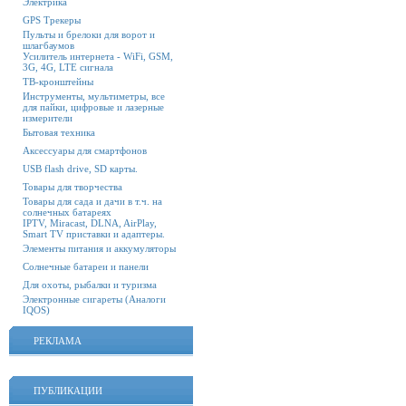
Электрика
GPS Трекеры
Пульты и брелоки для ворот и
шлагбаумов
Усилитель интернета - WiFi, GSM,
3G, 4G, LTE сигнала
ТВ-кронштейны
Инструменты, мультиметры, все
для пайки, цифровые и лазерные
измерители
Бытовая техника
Аксессуары для смартфонов
USB flash drive, SD карты.
Товары для творчества
Товары для сада и дачи в т.ч. на
солнечных батареях
IPTV, Miracast, DLNA, AirPlay,
Smart TV приставки и адаптеры.
Элементы питания и аккумуляторы
Солнечные батареи и панели
Для охоты, рыбалки и туризма
Электронные сигареты (Аналоги
IQOS)
РЕКЛАМА
ПУБЛИКАЦИИ