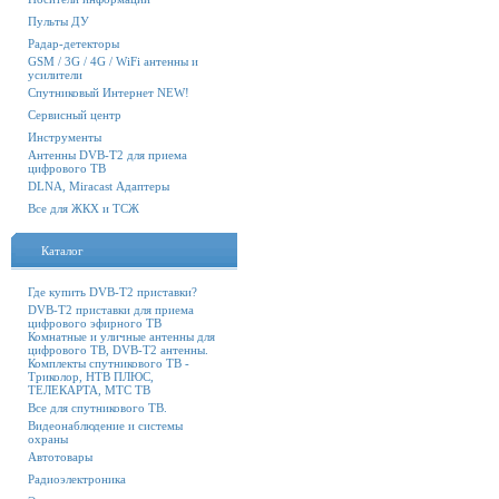
Пульты ДУ
Радар-детекторы
GSM / 3G / 4G / WiFi антенны и
усилители
Спутниковый Интернет NEW!
Сервисный центр
Инструменты
Антенны DVB-T2 для приема
цифрового ТВ
DLNA, Miracast Адаптеры
Все для ЖКХ и ТСЖ
Каталог
Где купить DVB-T2 приставки?
DVB-T2 приставки для приема
цифрового эфирного ТВ
Комнатные и уличные антенны для
цифрового ТВ, DVB-T2 антенны.
Комплекты спутникового ТВ -
Триколор, НТВ ПЛЮС,
ТЕЛЕКАРТА, МТС ТВ
Все для спутникового ТВ.
Видеонаблюдение и системы
охраны
Автотовары
Радиоэлектроника