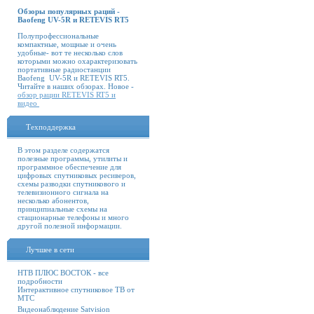
Обзоры популярных раций -
Baofeng UV-5R и RETEVIS RT5
Полупрофессиональные
компактные, мощные и очень
удобные- вот те несколько слов
которыми можно охарактеризовать
портативные радиостанции
Baofeng UV-5R и RETEVIS RT5.
Читайте в наших обзорах. Новое -
обзор рации RETEVIS RT5 и
видео
Техподдержка
В этом разделе содержатся
полезные программы, утилиты и
программное обеспечение для
цифровых спутниковых ресиверов,
схемы разводки спутникового и
телевизионного сигнала на
несколько абонентов,
принципиальные схемы на
стационарные телефоны и много
другой полезной информации.
Лучшее в сети
НТВ ПЛЮС ВОСТОК - все
подробности
Интерактивное спутниковое ТВ от
МТС
Видеонаблюдение Satvision