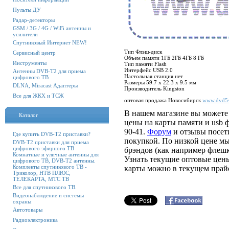
Пульты ДУ
Радар-детекторы
GSM / 3G / 4G / WiFi антенны и
усилители
Спутниковый Интернет NEW!
Тип Флэш-диск
Сервисный центр
Объем памяти 1ГБ 2ГБ 4ГБ 8 ГБ
Инструменты
Тип памяти Flash
Интерфейс USB 2.0
Антенны DVB-T2 для приема
Настольная станция нет
цифрового ТВ
Размеры 59.7 x 22.3 x 9.5 мм
DLNA, Miracast Адаптеры
Производитель Kingston
Все для ЖКХ и ТСЖ
оптовая продажа Новосибирск
www.dvd54
В нашем магазине вы можете 
Каталог
цены на карты памяти и
usb
ф
90-41.
Форум
и отзывы посети
Где купить DVB-T2 приставки?
покупкой. По низкой цене м
DVB-T2 приставки для приема
цифрового эфирного ТВ
брэндов (как например фле
Комнатные и уличные антенны для
Узнать текущие оптовые цен
цифрового ТВ, DVB-T2 антенны.
Комплекты спутникового ТВ -
карты можно в текущем прай
Триколор, НТВ ПЛЮС,
ТЕЛЕКАРТА, МТС ТВ
Все для спутникового ТВ.
Видеонаблюдение и системы
охраны
Автотовары
Радиоэлектроника