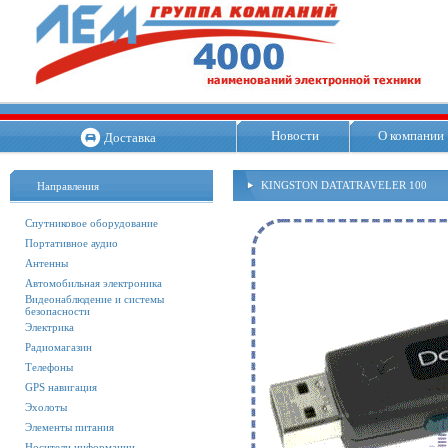
Новости
О компании
Доставка
KINGSTON DATATRAVELER 100
Направления
Спутниковое оборудование
Портативное аудио
Антенны
Автомобильная электроника
Видеонаблюдение и системы
безопасности
Электрика
Радиомагазин
Телефоны
GPS навигация
Эхолоты
Элементы питания
Носители информации