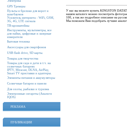
Электрика
GPS Трекеры
У нас вы можете купить KINGSTON DATATRA
Пульты и брелоки для ворот и
нашем каталоге можно посмотреть фотог
шлагбаумов
100, а так же подробное описание на русско
Усилитель интернета - WiFi, GSM,
Мы поможем Вам подобрать лучшие анал
3G, 4G, LTE сигнала
ТВ-кронштейны
Инструменты, мультиметры, все
для пайки, цифровые и лазерные
измерители
Бытовая техника
Аксессуары для смартфонов
USB flash drive, SD карты.
Товары для творчества
Товары для сада и дачи в т.ч. на
солнечных батареях
IPTV, Miracast, DLNA, AirPlay,
Smart TV приставки и адаптеры.
Элементы питания и аккумуляторы
Солнечные батареи и панели
Для охоты, рыбалки и туризма
Электронные сигареты (Аналоги
IQOS)
РЕКЛАМА
ПУБЛИКАЦИИ