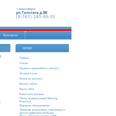
Контакты
МЕНЮ
I
Главная
Статьи
Правила гарантийного ремонта
Лучшее в сети
Поиск по каталогу
Купить сейчас
Карта сайта
Разместить рекламу
Обзор мощных раций Baofeng,
Kenwood
R
Паяльное оборудование
Лазерные дальномеры, пирометры и
другие цифровые приборы.
Mirex. SD карты памяти, USB