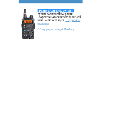
Рация BAOFENG UV 5R
Купить дальнобойные рации
Баофенг в Новосибирске по низкой
цене Вы можете здесь.
Подробное
описание
Обзор радиостанций Baofeng