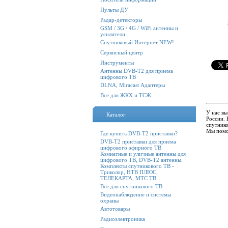
Пульты ДУ
Радар-детекторы
GSM / 3G / 4G / WiFi антенны и
усилители
Спутниковый Интернет NEW!
Сервисный центр
Инструменты
Антенны DVB-T2 для приема
цифрового ТВ
DLNA, Miracast Адаптеры
Все для ЖКХ и ТСЖ
У нас вы
Каталог
России.
спутнико
Мы помо
Где купить DVB-T2 приставки?
DVB-T2 приставки для приема
цифрового эфирного ТВ
Комнатные и уличные антенны для
цифрового ТВ, DVB-T2 антенны.
Комплекты спутникового ТВ -
Триколор, НТВ ПЛЮС,
ТЕЛЕКАРТА, МТС ТВ
Все для спутникового ТВ.
Видеонаблюдение и системы
охраны
Автотовары
Радиоэлектроника