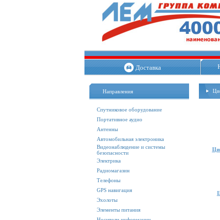
Доставка
Ци
Направления
Спутниковое оборудование
Портативное аудио
Антенны
Автомобильная электроника
Видеонаблюдение и системы
Ци
безопасности
Электрика
Радиомагазин
Телефоны
GPS навигация
Ц
Эхолоты
Элементы питания
Носители информации