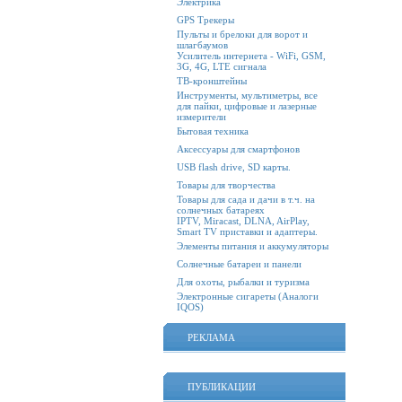
Электрика
GPS Трекеры
Пульты и брелоки для ворот и
шлагбаумов
Усилитель интернета - WiFi, GSM,
3G, 4G, LTE сигнала
ТВ-кронштейны
Инструменты, мультиметры, все
для пайки, цифровые и лазерные
измерители
Бытовая техника
Аксессуары для смартфонов
USB flash drive, SD карты.
Товары для творчества
Товары для сада и дачи в т.ч. на
солнечных батареях
IPTV, Miracast, DLNA, AirPlay,
Smart TV приставки и адаптеры.
Элементы питания и аккумуляторы
Солнечные батареи и панели
Для охоты, рыбалки и туризма
Электронные сигареты (Аналоги
IQOS)
РЕКЛАМА
ПУБЛИКАЦИИ