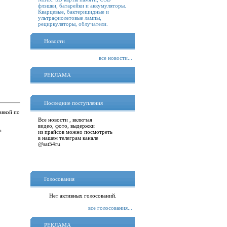
флэшки, батарейки и аккумуляторы.
Кварцевые, бактерицидные и
ультрафиолетовые лампы,
рециркуляторы, облучатели.
Новости
все новости...
РЕКЛАМА
Последние поступления
авкой по
Все новости , включая
видео, фото, выдержки
а
из прайсов можно посмотреть
в нашем телеграм канале
@sat54ru
Голосования
Нет активных голосований.
все голосования...
РЕКЛАМА