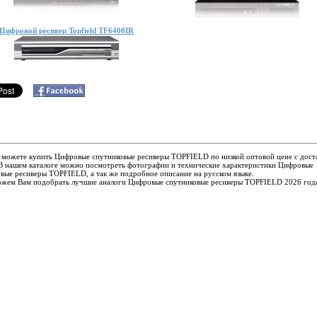
Цифровой ресивер Topfield TF6400IR
 можете купить Цифровые спутниковые ресиверы TOPFIELD по низкой оптовой цене с дост
 В нашем каталоге можно посмотреть фотографии и технические характеристики Цифровые
вые ресиверы TOPFIELD, а так же подробное описание на русском языке.
жем Вам подобрать лучшие аналоги Цифровые спутниковые ресиверы TOPFIELD 2026 год