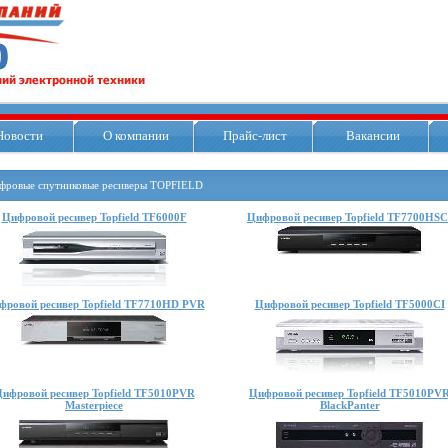
Новости
О компании
Прайс-лист
Вакансии
фровые спутниковые ресиверы TOPFIELD
Цифровой ресивер Topfield TF6000F
Цифровой ресивер Topfield TF7700HSC
фровой ресивер Topfield TF7710HD PVR
Цифровой ресивер Topfield TF5000CI
ифровой ресивер Topfield TF5010PVR
Цифровой ресивер Topfield TF5010PV
Masterpiece
BlackPanter