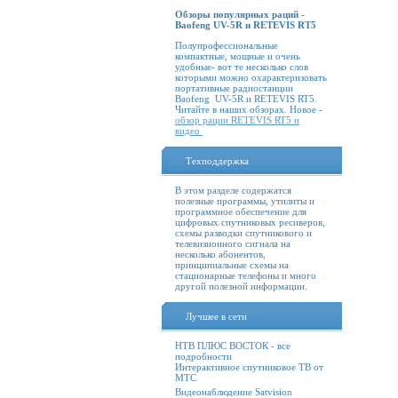
Обзоры популярных раций -
Baofeng UV-5R и RETEVIS RT5
Полупрофессиональные
компактные, мощные и очень
удобные- вот те несколько слов
которыми можно охарактеризовать
портативные радиостанции
Baofeng UV-5R и RETEVIS RT5.
Читайте в наших обзорах. Новое -
обзор рации RETEVIS RT5 и
видео
Техподдержка
В этом разделе содержатся
полезные программы, утилиты и
программное обеспечение для
цифровых спутниковых ресиверов,
схемы разводки спутникового и
телевизионного сигнала на
несколько абонентов,
принципиальные схемы на
стационарные телефоны и много
другой полезной информации.
Лучшее в сети
НТВ ПЛЮС ВОСТОК - все
подробности
Интерактивное спутниковое ТВ от
МТС
Видеонаблюдение Satvision