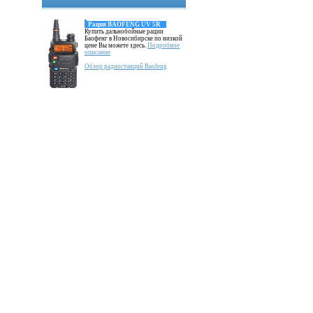
Рация BAOFENG UV 5R
Купить дальнобойные рации
Баофенг в Новосибирске по низкой
цене Вы можете здесь.
Подробное
описание
Обзор радиостанций Baofeng