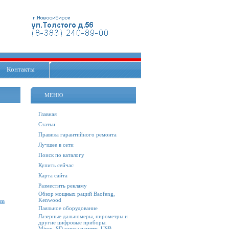
Контакты
МЕНЮ
Главная
Статьи
Правила гарантийного ремонта
Лучшее в сети
Поиск по каталогу
Купить сейчас
Карта сайта
Разместить рекламу
Обзор мощных раций Baofeng,
Kenwood
um
Паяльное оборудование
Лазерные дальномеры, пирометры и
другие цифровые приборы.
Mirex. SD карты памяти, USB