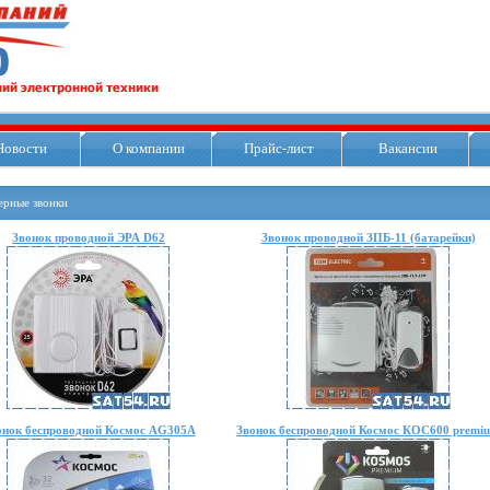
Новости
О компании
Прайс-лист
Вакансии
ерные звонки
Звонок проводной ЭРА D62
Звонок проводной ЗПБ-11 (батарейки)
онок беспроводной Космос AG305A
Звонок беспроводной Космос КОС600 premi