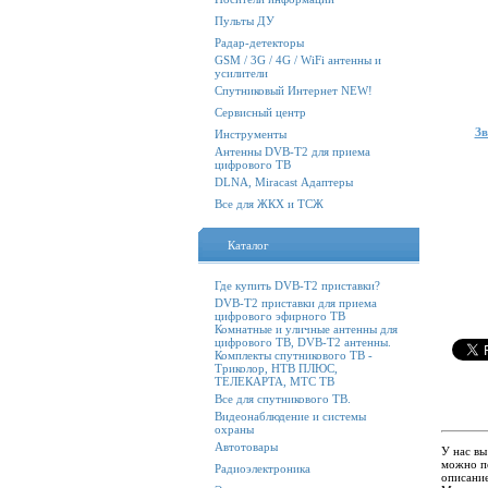
Пульты ДУ
Радар-детекторы
GSM / 3G / 4G / WiFi антенны и
усилители
Спутниковый Интернет NEW!
Сервисный центр
Зв
Инструменты
Антенны DVB-T2 для приема
цифрового ТВ
DLNA, Miracast Адаптеры
Все для ЖКХ и ТСЖ
Каталог
Где купить DVB-T2 приставки?
DVB-T2 приставки для приема
цифрового эфирного ТВ
Комнатные и уличные антенны для
цифрового ТВ, DVB-T2 антенны.
Комплекты спутникового ТВ -
Триколор, НТВ ПЛЮС,
ТЕЛЕКАРТА, МТС ТВ
Все для спутникового ТВ.
Видеонаблюдение и системы
охраны
Автотовары
У нас вы
можно по
Радиоэлектроника
описание