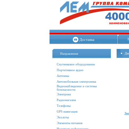
Доставка
Дв
Направления
Спутниковое оборудование
Портативное аудио
Антенны
Автомобильная электроника
Видеонаблюдение и системы
безопасности
Электрика
Радиомагазин
Телефоны
GPS навигация
Зв
Эхолоты
Элементы питания
Носители информации