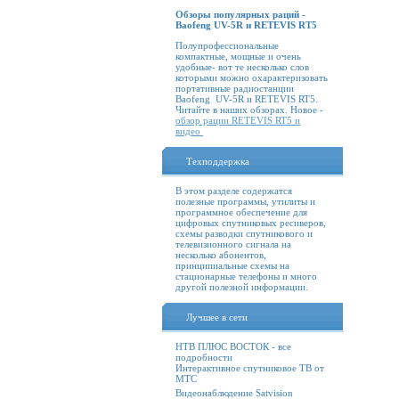
Обзоры популярных раций -
Baofeng UV-5R и RETEVIS RT5
Полупрофессиональные
компактные, мощные и очень
удобные- вот те несколько слов
которыми можно охарактеризовать
портативные радиостанции
Baofeng UV-5R и RETEVIS RT5.
Читайте в наших обзорах. Новое -
обзор рации RETEVIS RT5 и
видео
Техподдержка
В этом разделе содержатся
полезные программы, утилиты и
программное обеспечение для
цифровых спутниковых ресиверов,
схемы разводки спутникового и
телевизионного сигнала на
несколько абонентов,
принципиальные схемы на
стационарные телефоны и много
другой полезной информации.
Лучшее в сети
НТВ ПЛЮС ВОСТОК - все
подробности
Интерактивное спутниковое ТВ от
МТС
Видеонаблюдение Satvision