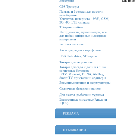
Мы помо
Электрика
GPS Трекеры
Пульты и брелоки для ворот и
шлагбаумов
Усилитель интернета - WiFi, GSM,
3G, 4G, LTE сигнала
ТВ-кронштейны
Инструменты, мультиметры, все
для пайки, цифровые и лазерные
измерители
Бытовая техника
Аксессуары для смартфонов
USB flash drive, SD карты.
Товары для творчества
Товары для сада и дачи в т.ч. на
солнечных батареях
IPTV, Miracast, DLNA, AirPlay,
Smart TV приставки и адаптеры.
Элементы питания и аккумуляторы
Солнечные батареи и панели
Для охоты, рыбалки и туризма
Электронные сигареты (Аналоги
IQOS)
РЕКЛАМА
ПУБЛИКАЦИИ