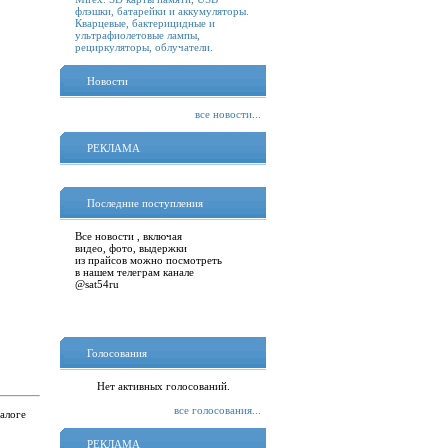
флэшки, батарейки и аккумуляторы.
Кварцевые, бактерицидные и
ультрафиолетовые лампы,
рециркуляторы, облучатели.
Новости
все новости...
РЕКЛАМА
Последние поступления
Все новости , включая
видео, фото, выдержки
из прайсов можно посмотреть
в нашем телеграм канале
@sat54ru
Голосования
Нет активных голосований.
все голосования...
талоге
РЕКЛАМА