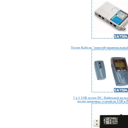
Тестер Кабеля "многофункциональный
7 в 1 USB тестер DC. Цифровой воль
тестер зарядных устройств USB