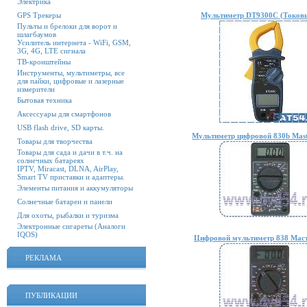
Электрика
GPS Трекеры
Мультиметр DT9300C (Токов
Пульты и брелоки для ворот и
шлагбаумов
Усилитель интернета - WiFi, GSM,
3G, 4G, LTE сигнала
ТВ-кронштейны
Инструменты, мультиметры, все
для пайки, цифровые и лазерные
измерители
Бытовая техника
Аксессуары для смартфонов
USB flash drive, SD карты.
Мультиметр цифровой 830b Mast
Товары для творчества
Товары для сада и дачи в т.ч. на
солнечных батареях
IPTV, Miracast, DLNA, AirPlay,
Smart TV приставки и адаптеры.
Элементы питания и аккумуляторы
Солнечные батареи и панели
Для охоты, рыбалки и туризма
Электронные сигареты (Аналоги
IQOS)
Цифровой мультиметр 838 Маст
РЕКЛАМА
ПУБЛИКАЦИИ