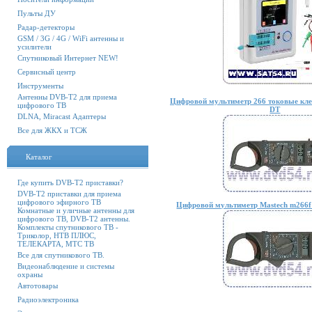
Пульты ДУ
Радар-детекторы
GSM / 3G / 4G / WiFi антенны и
усилители
Спутниковый Интернет NEW!
Сервисный центр
Инструменты
Антенны DVB-T2 для приема
Цифровой мультиметр 266 токовые кле
цифрового ТВ
DT
DLNA, Miracast Адаптеры
Все для ЖКХ и ТСЖ
Каталог
Где купить DVB-T2 приставки?
DVB-T2 приставки для приема
цифрового эфирного ТВ
Цифровой мультиметр Mastech m266f
Комнатные и уличные антенны для
цифрового ТВ, DVB-T2 антенны.
Комплекты спутникового ТВ -
Триколор, НТВ ПЛЮС,
ТЕЛЕКАРТА, МТС ТВ
Все для спутникового ТВ.
Видеонаблюдение и системы
охраны
Автотовары
Радиоэлектроника