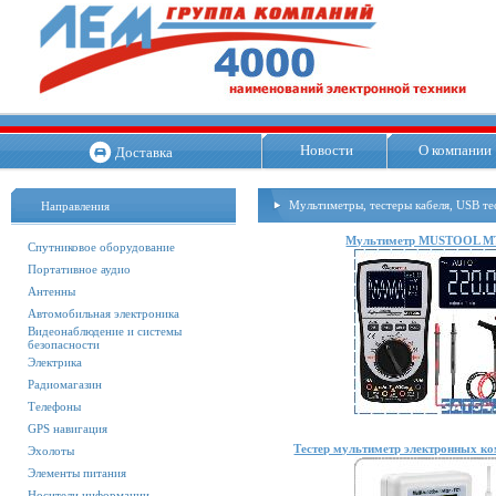
Новости
О компании
Доставка
Мультиметры, тестеры кабеля, USB те
Направления
Мультиметр MUSTOOL M
Спутниковое оборудование
Портативное аудио
Антенны
Автомобильная электроника
Видеонаблюдение и системы
безопасности
Электрика
Радиомагазин
Телефоны
GPS навигация
Тестер мультиметр электронных к
Эхолоты
Элементы питания
Носители информации