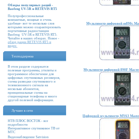
Обзоры популярных раций -
Baofeng UV-5R и RETEVIS RT5
Полупрофессиональные
компактные, мощные и очень
удобные- вот те несколько слов
Мультиметр цифровой m890c Mas
которыми можно охарактеризовать
портативные радиостанции
Baofeng UV-5R и RETEVIS RT5.
Читайте в наших обзорах. Новое -
обзор рации RETEVIS RT5 и
видео
Техподдержка
В этом разделе содержатся
Мультиметр цифровой 890F Мастер
полезные программы, утилиты и
программное обеспечение для
цифровых спутниковых ресиверов,
схемы разводки спутникового и
телевизионного сигнала на
несколько абонентов,
принципиальные схемы на
стационарные телефоны и много
другой полезной информации.
Лучшее в сети
Цифровой мультиметр MY63 Mastec
НТВ ПЛЮС ВОСТОК - все
подробности
Интерактивное спутниковое ТВ от
МТС
Видеонаблюдение Satvision