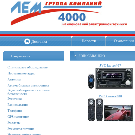
Новости
О компании
Доставка
2DIN CARAUDIO
Направления
JVC kw-xc407
Спутниковое оборудование
Портативное аудио
Антенны
Автомобильная электроника
Видеонаблюдение и системы
безопасности
JVC kw-avx800
Электрика
Радиомагазин
Телефоны
GPS навигация
Эхолоты
Элементы питания
Носители информации