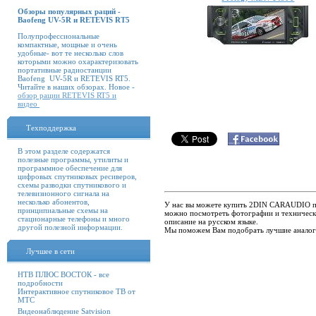
Обзоры популярных раций -
Baofeng UV-5R и RETEVIS RT5
Полупрофессиональные
компактные, мощные и очень
удобные- вот те несколько слов
которыми можно охарактеризовать
портативные радиостанции
Baofeng UV-5R и RETEVIS RT5.
Читайте в наших обзорах. Новое -
обзор рации RETEVIS RT5 и
видео
Техподдержка
В этом разделе содержатся
полезные программы, утилиты и
программное обеспечение для
цифровых спутниковых ресиверов,
схемы разводки спутникового и
телевизионного сигнала на
несколько абонентов,
У нас вы можете купить 2DIN CARAUDIO по 
принципиальные схемы на
можно посмотреть фотографии и техническ
стационарные телефоны и много
описание на русском языке.
другой полезной информации.
Мы поможем Вам подобрать лучшие анало
Лучшее в сети
НТВ ПЛЮС ВОСТОК - все
подробности
Интерактивное спутниковое ТВ от
МТС
Видеонаблюдение Satvision