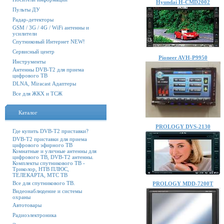
Hyundai H-CMD2002
Пульты ДУ
Радар-детекторы
GSM / 3G / 4G / WiFi антенны и
усилители
Спутниковый Интернет NEW!
Сервисный центр
Pioneer AVH-P9950
Инструменты
Антенны DVB-T2 для приема
цифрового ТВ
DLNA, Miracast Адаптеры
Все для ЖКХ и ТСЖ
Каталог
PROLOGY DVS-2130
Где купить DVB-T2 приставки?
DVB-T2 приставки для приема
цифрового эфирного ТВ
Комнатные и уличные антенны для
цифрового ТВ, DVB-T2 антенны.
Комплекты спутникового ТВ -
Триколор, НТВ ПЛЮС,
ТЕЛЕКАРТА, МТС ТВ
Все для спутникового ТВ.
PROLOGY MDD-7200T
Видеонаблюдение и системы
охраны
Автотовары
Радиоэлектроника