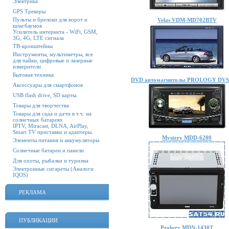
Электрика
GPS Трекеры
Пульты и брелоки для ворот и
Velas VDM-MD702BTV
шлагбаумов
Усилитель интернета - WiFi, GSM,
3G, 4G, LTE сигнала
ТВ-кронштейны
Инструменты, мультиметры, все
для пайки, цифровые и лазерные
измерители
Бытовая техника
DVD автомагнитолы PROLOGY DVS
Аксессуары для смартфонов
USB flash drive, SD карты.
Товары для творчества
Товары для сада и дачи в т.ч. на
солнечных батареях
IPTV, Miracast, DLNA, AirPlay,
Smart TV приставки и адаптеры.
Mystery MDD-6200
Элементы питания и аккумуляторы
Солнечные батареи и панели
Для охоты, рыбалки и туризма
Электронные сигареты (Аналоги
IQOS)
РЕКЛАМА
ПУБЛИКАЦИИ
Prology MDN-1430T