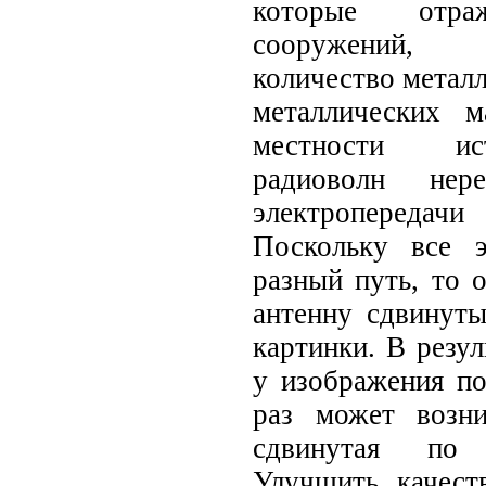
которые отр
сооружений, 
количество металл
металлических м
местности ис
радиоволн нер
электропередач
Поскольку все 
разный путь, то 
антенну сдвинут
картинки. В резул
у изображения по
раз может возн
сдвинутая по 
Улучшить качест