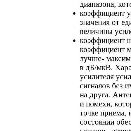
диапазона, ко
коэффициент у
значения от ед
величины усил
коэффициент ш
коэффициент м
лучше- максим
в дБ/мкВ. Хар
усилителя уси
сигналов без и
на друга. Анте
и помехи, кот
точке приема, 
состоянии обе