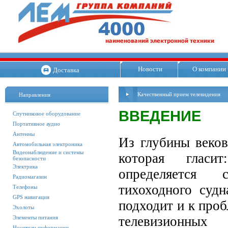
Новости
О компании
Доставка
Качественный прием телевидения
Направления
ВВЕДЕНИЕ
Спутниковое оборудование
Портативное аудио
Антенны
Из глубины веков
Автомобильная электроника
Видеонаблюдение и системы
которая гласи
безопасности
Электрика
определяется
Радиомагазин
тихоходного судн
Телефоны
GPS навигация
подходит и к проб
Эхолоты
телевизионных
Элементы питания
Носители информации