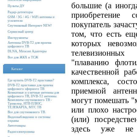
большие (а иногд
Пульты ДУ
Радар-детекторы
приобретение с
GSM / 3G / 4G / WiFi антенны и
усилители
покупатель зачаст
Спутниковый Интернет NEW!
том, что есть ещ
Сервисный центр
Инструменты
которых невозм
Антенны DVB-T2 для приема
цифрового ТВ
телевизионных
DLNA, Miracast Адаптеры
Все для ЖКХ и ТСЖ
"плаванию флот
Каталог
качественной ра
комплекса, сос
Где купить DVB-T2 приставки?
DVB-T2 приставки для приема
приемной антен
цифрового эфирного ТВ
Комнатные и уличные антенны для
цифрового ТВ, DVB-T2 антенны.
могут помешать "
Комплекты спутникового ТВ -
Триколор, НТВ ПЛЮС,
ТЕЛЕКАРТА, МТС ТВ
или плохо настро
Все для спутникового ТВ.
(или) посредств
Видеонаблюдение и системы
охраны
Автотовары
здесь уже не
Радиоэлектроника