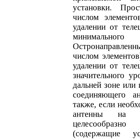
установки. Про
числом элемент
удалении от теле
минимально
Остронаправлен
числом элементо
удалении от теле
значительного ур
дальней зоне или 
соединяющего а
также, если необх
антенны на не
целесообразно 
(содержащие ус