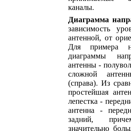
каналы.
Диаграмма напр
зависимость уро
антенной, от орие
Для примера 
диаграммы напр
антенны - полувол
сложной антен
(справа). Из срав
простейшая анте
лепестка - передн
антенна - перед
задний, прич
значительно бол