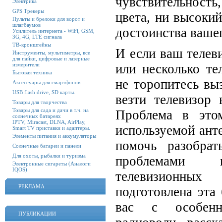
чувствительность,
Электрика
GPS Трекеры
цвета, ни высокий
Пульты и брелоки для ворот и
шлагбаумов
достоинства вашег
Усилитель интернета - WiFi, GSM,
3G, 4G, LTE сигнала
ТВ-кронштейны
И если ваш телев
Инструменты, мультиметры, все
для пайки, цифровые и лазерные
измерители
или несколько те
Бытовая техника
не торопитесь вы
Аксессуары для смартфонов
USB flash drive, SD карты.
везти телевизор
Товары для творчества
Товары для сада и дачи в т.ч. на
Проблема в это
солнечных батареях
IPTV, Miracast, DLNA, AirPlay,
используемой анте
Smart TV приставки и адаптеры.
Элементы питания и аккумуляторы
помочь разобра
Солнечные батареи и панели
Для охоты, рыбалки и туризма
проблемами к
Электронные сигареты (Аналоги
IQOS)
телевизионны
РЕКЛАМА
подготовлена эта
вас с особенно
ПУБЛИКАЦИИ