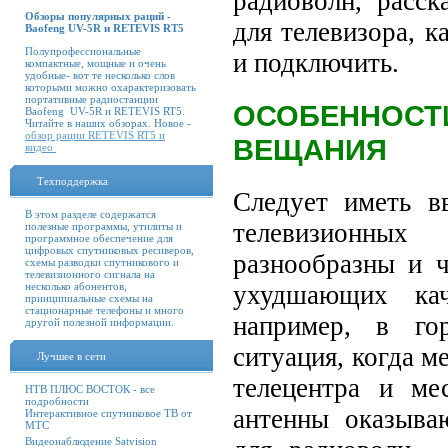
радиоволн, расск
Обзоры популярных раций -
для телевизора, к
Baofeng UV-5R и RETEVIS RT5
Полупрофессиональные
и подключить.
компактные, мощные и очень
удобные- вот те несколько слов
которыми можно охарактеризовать
портативные радиостанции
ОСОБЕННОСТ
Baofeng UV-5R и RETEVIS RT5.
Читайте в наших обзорах. Новое -
обзор рации RETEVIS RT5 и
ВЕЩАНИЯ
видео
Техподдержка
Следует иметь в
В этом разделе содержатся
телевизионн
полезные программы, утилиты и
программное обеспечение для
цифровых спутниковых ресиверов,
разнообразны и ч
схемы разводки спутникового и
телевизионного сигнала на
несколько абонентов,
ухудшающих кач
принципиальные схемы на
стационарные телефоны и много
например, в го
другой полезной информации.
ситуация, когда 
Лучшее в сети
телецентра и ме
НТВ ПЛЮС ВОСТОК - все
подробности
антенны оказыва
Интерактивное спутниковое ТВ от
МТС
Видеонаблюдение Satvision