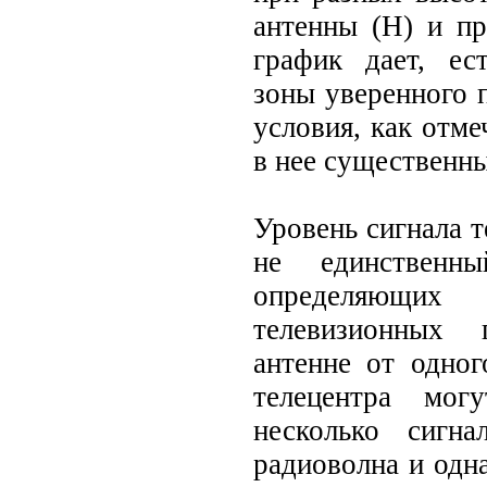
антенны (Н) и пр
график дает, ес
зоны уверенного 
условия, как отме
в нее существенн
Уровень сигнала т
не единственн
определяющи
телевизионных
антенне от одно
телецентра мог
несколько сигна
радиоволна и одна