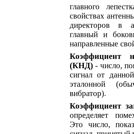
главного лепест
свойствах антенны
директоров в а
главный и боков
направленные сво
Коэффициент н
(КНД)
- число, п
сигнал от данно
эталонной (об
вибратор).
Коэффициент за
определяет поме
Это число, пока
сигнал, принятый 