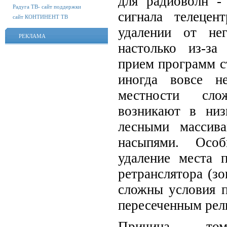
для радиоволн -
Радуга ТВ- сайт поддержки
сигнала телеце
сайт КОНТИНЕНТ ТВ
удалении от не
РЕКЛАМА
настолько из-за
прием программ с
иногда вовсе н
местности сл
возникают в низ
лесными массив
насыпями. Осо
удаление места 
ретранслятора (зо
сложны условия п
пересеченным рел
Причина то