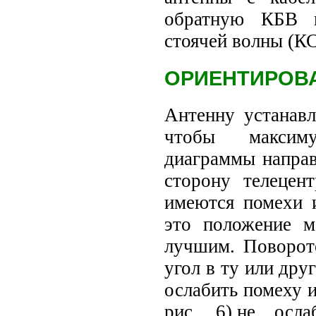
обратную КБВ в
стоячей волны (К
ОРИЕНТИРОВ
Антенну устанавл
чтобы максим
диаграммы направ
сторону телецен
имеются помехи 
это положение м
лучшим. Поворот
угол в ту или дру
ослабить помеху и
рис. 6),не ос