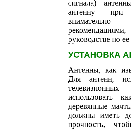
сигнала) антен
антенну при 
внимательн
рекомендаци
руководстве по ее
УСТАНОВКА А
Антенны, как изв
Для антенн, ис
телевизионн
использовать к
деревянные мачт
должны иметь д
прочность, что