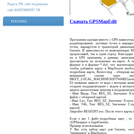
Радуга ТВ- сайт поддержки
сайт КОНТИНЕНТ ТВ
Скачать GPSMapEdit
РЕКЛАМА
Программа идущая вместе с GPS навигатор
редактирования путевых точек и маршру
точек, маршрутов и траекторий движени
Garmin. В зависимости от комплектации M
прорисовкой, так и один город. Благодаря
их в GPS приемник, а данные, записан
просмотреть их положение на карте. А т
формат и в формат *.dxf, что значительн
чтобы добавить карту в MapSourse необх
подробная карта, Rostov.img - обзорная к
командной строке надо пр
HKEY_LOCAL_MACHINESOFTWAREGarminMap
Её название зависит от кода с которым кон
создаем поддиректорию с кодом в котором
записи аналогичные записям в поддиректор
- Имя: Bmap, Тип: REG_SZ, Значение: X:п
файлу с обзорной картой.
- Имя: Loc, Тип: REG_SZ, Значение: X:путь
- Имя: Tdb, Тип: REG_SZ, Значение: C:п
картой.
Закройте REGEDIT.exe. После этого карты 
Если у вас 1 файл подробных карт , то 
cGPSmapper и IngitGarmin.
Пример использования.
У Вас есть набор карт для Garmin, со
"прицепить" к MapSource.