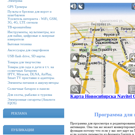
Электрика
GPS Трекеры
Пульты и брелоки для ворот и
шлагбаумов
Усилитель интернета - WiFi, GSM,
3G, 4G, LTE сигнала
ТВ-кронштейны
Инструменты, мультиметры, все
для пайки, цифровые и лазерные
измерители
Бытовая техника
Аксессуары для смартфонов
USB flash drive, SD карты.
Товары для творчества
Товары для сада и дачи в т.ч. на
солнечных батареях
IPTV, Miracast, DLNA, AirPlay,
Smart TV приставки и адаптеры.
Элементы питания и аккумуляторы
Солнечные батареи и панели
Для охоты, рыбалки и туризма
Карта Новосибирска Navitel 
Электронные сигареты (Аналоги
IQOS)
РЕКЛАМА
Программа для 
Программа для просмотра и редактирования 
активации. Она так же может конвертироват
ПУБЛИКАЦИИ
функция потому-что если у вас нет карт на
если хотите перевести из формата Garmin в 