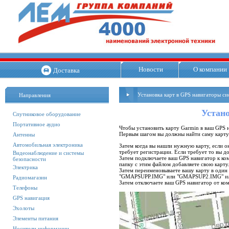
Новости
О компании
Доставка
Установка карт в GPS навигаторы 
Направления
Устан
Спутниковое оборудование
Портативное аудио
Чтобы установить карту Garmin в ваш GPS н
Первым шагом вы должны найти саму карту
Антенны
Автомобильная электроника
Затем когда вы нашли нужную карту, если он
требует регистрации. Если требует то вы д
Видеонаблюдение и системы
Затем подключаете ваш GPS навигатор к ком
безопасности
папку с этим файлом добавляете свою карту
Электрика
Затем переименовываете вашу карту в один
"GMAPSUPP.IMG" или "GMAPSUP2.IMG" 
Радиомагазин
Затем отключаете ваш GPS навигатор от ко
Телефоны
GPS навигация
Эхолоты
Элементы питания
Носители информации