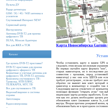
Пульты ДУ
Радар-детекторы
GSM / 3G / 4G / WiFi антенны и
усилители
Спутниковый Интернет NEW!
Сервисный центр
Инструменты
Антенны DVB-T2 для приема
цифрового ТВ
DLNA, Miracast Адаптеры
Карта Новосибирска Garmin
Все для ЖКХ и ТСЖ
Каталог
Устано
Чтобы установить карту в вашем GPS н
Где купить DVB-T2 приставки?
следовать этим весьма несложным указания
DVB-T2 приставки для приема
Во первых скачайте карту формата "nmt",
цифрового эфирного ТВ
старых навигаторов, но в последствии р
Комнатные и уличные антенны для
совместим с прошлым, перед установко
цифрового ТВ, DVB-T2 антенны.
навигатор) у нас они есть ЗДЕСЬ или если
Комплекты спутникового ТВ -
требует регистрации , если-же требует не
Триколор, НТВ ПЛЮС,
обратно он вышлет вам ключ который по
ТЕЛЕКАРТА, МТС ТВ
навигатор к компьютеру и создайте там 
Все для спутникового ТВ.
Следующим шагом отключите от компьютера
помощью функции "открыть атлас" там выб
Видеонаблюдение и системы
индексации карты должны заработать. Если
охраны
тем как это делать необходимо зделать ре
Автотовары
обновлении ключ (название ключа lх_х.nt
внутрь. Вторая причина резервной копии, 
Радиоэлектроника
обновления быть не в пригодном состоянии