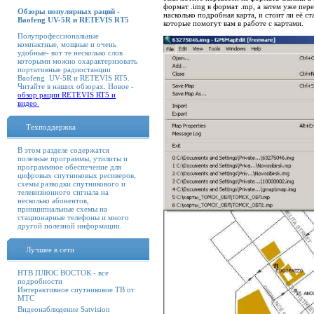
формат .img в формат .mp, а затем уже пер
Обзоры популярных раций -
насколько подробная карта, и стоит ли её 
Baofeng UV-5R и RETEVIS RT5
которые помогут вам в работе с картами.
Полупрофессиональные
компактные, мощные и очень
удобные- вот те несколько слов
которыми можно охарактеризовать
портативные радиостанции
Baofeng UV-5R и RETEVIS RT5.
Читайте в наших обзорах. Новое -
обзор рации RETEVIS RT5 и
видео
Техподдержка
В этом разделе содержатся
полезные программы, утилиты и
программное обеспечение для
цифровых спутниковых ресиверов,
схемы разводки спутникового и
телевизионного сигнала на
несколько абонентов,
принципиальные схемы на
стационарные телефоны и много
другой полезной информации.
Лучшее в сети
НТВ ПЛЮС ВОСТОК - все
подробности
Интерактивное спутниковое ТВ от
МТС
Видеонаблюдение Satvision