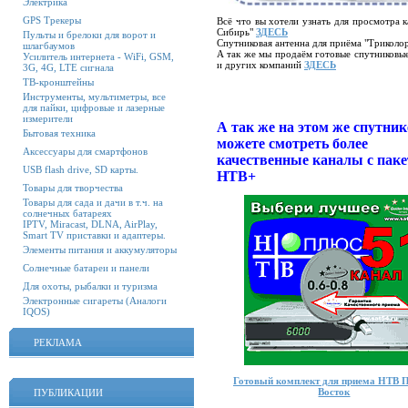
Электрика
GPS Трекеры
Всё что вы хотели узнать для просмотра 
Сибирь"
ЗДЕСЬ
Пульты и брелоки для ворот и
Спутниковая антенна для приёма "Трикол
шлагбаумов
А так же мы продаём готовые спутниковы
Усилитель интернета - WiFi, GSM,
и других компаний
ЗДЕСЬ
3G, 4G, LTE сигнала
ТВ-кронштейны
Инструменты, мультиметры, все
для пайки, цифровые и лазерные
измерители
А так же на этом же спутни
Бытовая техника
можете смотреть более
Аксессуары для смартфонов
качественные каналы с паке
USB flash drive, SD карты.
НТВ+
Товары для творчества
Товары для сада и дачи в т.ч. на
солнечных батареях
IPTV, Miracast, DLNA, AirPlay,
Smart TV приставки и адаптеры.
Элементы питания и аккумуляторы
Солнечные батареи и панели
Для охоты, рыбалки и туризма
Электронные сигареты (Аналоги
IQOS)
РЕКЛАМА
Готовый комплект для приема НТВ
Восток
ПУБЛИКАЦИИ