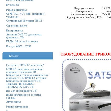
Пульты ДУ
Несущая частота:
12.226
Радар-детекторы
Поляризация:
лева
GSM / 3G / 4G / WiFi антенны и
Символьная скорость:
27500 
усилители
Код коррекции ошибок (FEC):
3/4
Спутниковый Интернет NEW!
Сервисный центр
Инструменты
Антенны DVB-T2 для приема
цифрового ТВ
DLNA, Miracast Адаптеры
Все для ЖКХ и ТСЖ
ОБОРУДОВАНИЕ ТРИКО
Каталог
Где купить DVB-T2 приставки?
DVB-T2 приставки для приема
цифрового эфирного ТВ
Комнатные и уличные антенны для
цифрового ТВ, DVB-T2 антенны.
Комплекты спутникового ТВ -
Триколор, НТВ ПЛЮС,
ТЕЛЕКАРТА, МТС ТВ
Все для спутникового ТВ.
Видеонаблюдение и системы
охраны
Автотовары
Радиоэлектроника