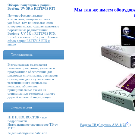
Обзоры популярных раций -
Baofeng UV-5R и RETEVIS RT5
Мы так же имеем оборудова
Полупрофессиональные
компактные, мощные и очень
удобные- вот те несколько слов
которыми можно охарактеризовать
портативные радиостанции
Baofeng UV-5R и RETEVIS RT5.
Читайте в наших обзорах. Новое -
обзор рации RETEVIS RT5 и
видео
Техподдержка
В этом разделе содержатся
полезные программы, утилиты и
программное обеспечение для
цифровых спутниковых ресиверов,
схемы разводки спутникового и
телевизионного сигнала на
несколько абонентов,
принципиальные схемы на
стационарные телефоны и много
другой полезной информации.
Лучшее в сети
НТВ ПЛЮС ВОСТОК - все
подробности
о
Интерактивное спутниковое ТВ от
Радуга ТВ (Спутник ABS-1(75
))
МТС
Видеонаблюдение Satvision