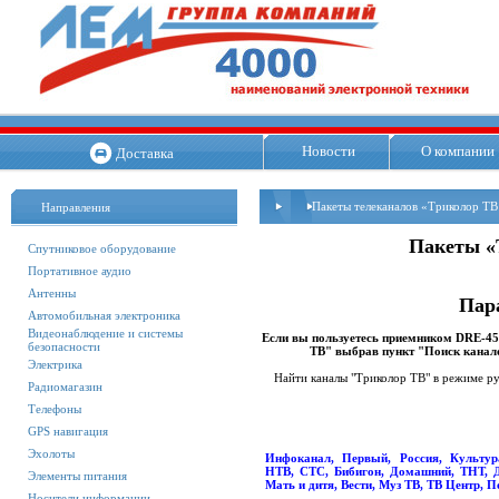
Новости
О компании
Доставка
Пакеты телеканалов «Триколор Т
Направления
Пакеты «
Спутниковое оборудование
Портативное аудио
Антенны
Пар
Автомобильная электроника
Видеонаблюдение и системы
Если вы пользуетесь приемником DRE-45
безопасности
ТВ" выбрав пункт "Поиск канал
Электрика
Найти каналы "Триколор ТВ" в режиме р
Радиомагазин
Телефоны
GPS навигация
Эхолоты
Инфоканал, Первый, Россия, Культур
НТВ, СТС, Бибигон, Домашний, ТНТ, 
Элементы питания
Мать и дитя, Вести, Муз ТВ, ТВ Центр, П
Носители информации