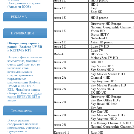
Astra 1E
HD 5 promo
Электронные сигареты
HD 1
(Аналоги IQOS)
Astra 1E
Exqi
Exqi SD
РЕКЛАМА
Astra 1E
HD 5 promo
Discovery HD Europe
National Geographic Channel 
Astra 1E
Voom HD
ПУБЛИКАЦИИ
Brava HDTV
Nederland 1
Astra 1E
Astra HD promo
Обзоры популярных
Astra 1E
Luxe TV HD
раций - Baofeng UV-5R
и RETEVIS RT5
Luxe TV
Badr-4
HD Visio TV
Полупрофессиональные
MelodyZen TV HD
компактные, мощные и
Astra 2D
BBC HD
очень удобные- вот те
Sky Sports HD 1
несколько слов
Astra 2A
Sky Sports HD 2
которыми можно
Sky Movies Screen HD 1
охарактеризовать
Astra 2A
Channel 4 HD
портативные
Sky Anytime HD 1
радиостанции Baofeng
Sky Movies Premiere HD
UV-5R и RETEVIS
Astra 2A
Sky Sports HD 3
RT5. Читайте в наших
FX HD UK
обзорах. Новое -
обзор
рации RETEVIS RT5 и
Discovery HD Europe
видео
Sky Box Office HD 2
Astra 2B
Sky Retail HD Info
Sky Arts
Техподдержка
Sky One UK
Astra 2B
Sky Movies Screen HD 2
Sky Anytime HD 2
В этом разделе
The History Channel UK HD
содержатся полезные
Astra 2B
National Geographic Channel
программы, утилиты и
программное
Eurobird 1
Rush HD