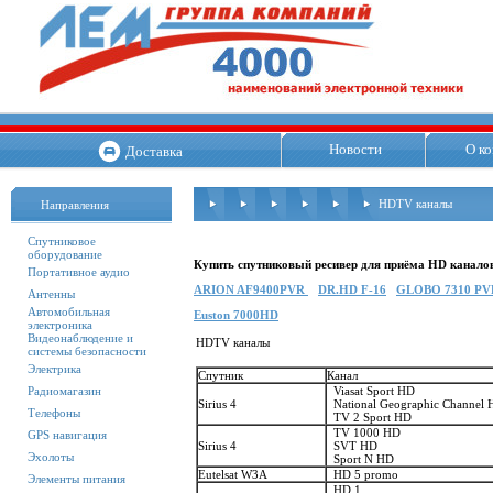
Новости
О к
Доставка
HDTV каналы
Направления
Спутниковое
оборудование
Купить спутниковый ресивер для приёма
HD канало
Портативное аудио
ARION AF9400PVR
DR.HD F-16
GLOBO 7310 PV
Антенны
Автомобильная
Euston 7000HD
электроника
Видеонаблюдение и
HDTV каналы
системы безопасности
Электрика
Спутник
Канал
Радиомагазин
Viasat Sport HD
Sirius 4
National Geographic Channel
Телефоны
TV 2 Sport HD
TV 1000 HD
GPS навигация
Sirius 4
SVT HD
Эхолоты
Sport N HD
Eutelsat W3A
HD 5 promo
Элементы питания
HD 1