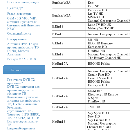
Носители информации
Eutelsat W3A
Exqi
Exqi SD
Пульты ДУ
Eurosport HD
Радар-детекторы
Lig TV HD
Eutelsat W3A
MMAX HD
GSM / 3G / 4G / WiFi
National Geographic Channel
антенны и усилители
Luxe TV HD UK
Спутниковый Интернет
E.Bird 9
MelodyZen TV HD
NEW!
Сервисный центр
E.Bird 9
National Geographic Channel
Инструменты
M1 HD
E.Bird 9
HBO HD Hungary
Антенны DVB-T2 для
Eurosport HD
приема цифрового ТВ
DLNA, Miracast
FilmBox HD
Адаптеры
E.Bird 9
National Geographic Channel
The History Channel HD
Все для ЖКХ и ТСЖ
HotBird 7A
HBO HD Polska
Каталог
National Geographic Channel
Canal+ Film HD
HotBird 7A
Canal + Sport HD
Где купить DVB-T2
HBO HD Polska
приставки?
Eurosport HD
DVB-T2 приставки для
приема цифрового
MGM HD
эфирного ТВ
Discovery HD Europe
HotBird 7A
Комнатные и уличные
N Sport
антенны для цифрового
FilmBox HD
ТВ, DVB-T2 антенны.
HotBird 7A
TVN HD
Комплекты
спутникового ТВ -
Sky Sport HD 1
Триколор, НТВ ПЛЮС,
Next HD
ТЕЛЕКАРТА, МТС ТВ
Sky Cinema HD
Все для спутникового
HotBird 8
National Geographic
ТВ.
Channel HD Italia
Видеонаблюдение и