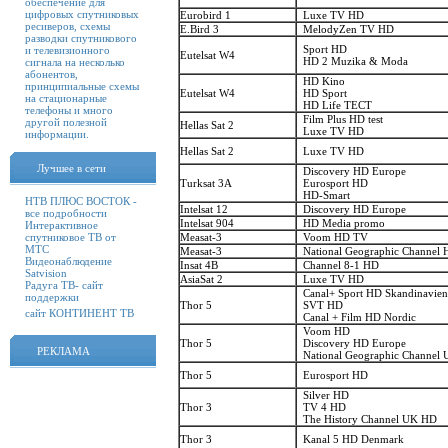
обеспечение для
цифровых спутниковых
Eurobird 1
Luxe TV HD
ресиверов, схемы
E.Bird 3
MelodyZen TV HD
разводки спутникового
Sport HD
и телевизионного
Eutelsat W4
HD 2 Muzika & Moda
сигнала на несколько
абонентов,
HD Kino
принципиальные схемы
Eutelsat W4
HD Sport
на стационарные
HD Life TECT
телефоны и много
Film Plus HD test
другой полезной
Hellas Sat 2
Luxe TV HD
информации.
Hellas Sat 2
Luxe TV HD
Лучшее в сети
Discovery HD Europe
Turksat 3A
Eurosport HD
HD-Smart
НТВ ПЛЮС ВОСТОК -
Intelsat 12
Discovery HD Europe
все подробности
Intelsat 904
HD Media promo
Интерактивное
спутниковое ТВ от
Measat-3
Voom HD TV
МТС
Measat-3
National Geographic Channel 
Видеонаблюдение
Insat 4B
Channel 8-1 HD
Satvision
AsiaSat 2
Luxe TV HD
Радуга ТВ- сайт
Canal+ Sport HD Skandinavien
поддержки
Thor 5
SVT HD
сайт КОНТИНЕНТ ТВ
Canal + Film HD Nordic
Voom HD
Thor 5
Discovery HD Europe
РЕКЛАМА
National Geographic Channel
Thor 5
Eurosport HD
Silver HD
Thor 3
TV 4 HD
The History Channel UK HD
Thor 3
Kanal 5 HD Denmark