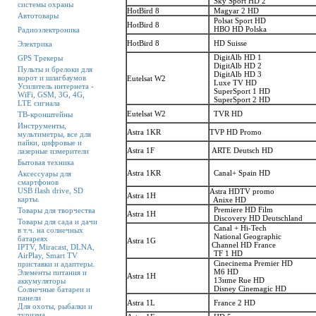
Sky Sport HD 2
системы охраны
HotBird 8
Magyar 2 HD
Автотовары
Polsat Sport HD
HotBird 8
HBO HD Polska
Радиоэлектроника
HotBird 8
HD Suisse
Электрика
DigitAlb HD 1
GPS Трекеры
DigitAlb HD 2
Пульты и брелоки для
DigitAlb HD 3
ворот и шлагбаумов
Eutelsat W2
Luxe TV HD
Усилитель интернета -
SuperSport 1 HD
WiFi, GSM, 3G, 4G,
SuperSport 2 HD
LTE сигнала
Eutelsat W2
TVR HD
ТВ-кронштейны
Инструменты,
Astra 1KR
TVP HD Promo
мультиметры, все для
пайки, цифровые и
Astra 1F
ARTE Deutsch HD
лазерные измерители
Бытовая техника
Astra 1KR
Canal+ Spain HD
Аксессуары для
смартфонов
USB flash drive, SD
Astra HDTV promo
Astra 1H
карты.
Anixe HD
Premiere HD Film
Товары для творчества
Astra 1H
Discovery HD Deutschland
Товары для сада и дачи
Canal + Hi-Tech
в т.ч. на солнечных
National Geographic
батареях
Astra 1G
Channel HD France
IPTV, Miracast, DLNA,
TF 1 HD
AirPlay, Smart TV
Cinecinema Premier HD
приставки и адаптеры.
M6 HD
Элементы питания и
Astra 1H
13иme Rue HD
аккумуляторы
Disney Cinemagic HD
Солнечные батареи и
панели
Astra 1L
France 2 HD
Для охоты, рыбалки и
туризма