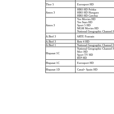
Thor 5
Eurosport HD
HBO HD Polska
Amos 3
HBO HD Hungary
HBO HD Czechia
Yes Movies HD
Yes Stars HD
Amos 3
Sport 5 HD
MGM Movies HD
National Geographic Channel
A.Bird 3
ARTE Franзais
A.Bird 3
Rete 4 HD
A.Bird 1
National Geographic Channel
National Geographic Channel
Mov HD
Hispasat 1C
Sport TV HD
RTP HD
Hispasat 1C
Eurosport HD
Hispasat 1D
Canal+ Spain HD