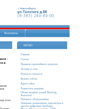
Контакты
МЕНЮ
Главная
аем -
Статьи
ся и
Правила гарантийного ремонта
Лучшее в сети
Поиск по каталогу
Купить сейчас
Карта сайта
одному
Разместить рекламу
идом
Обзор мощных раций Baofeng,
Kenwood
Паяльное оборудование
огда угол
Лазерные дальномеры, пирометры и
другие цифровые приборы.
Поэтому
Mirex. SD карты памяти, USB