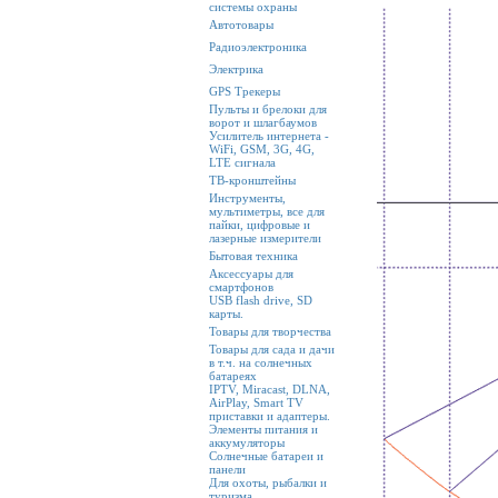
системы охраны
Автотовары
Радиоэлектроника
Электрика
GPS Трекеры
Пульты и брелоки для
ворот и шлагбаумов
Усилитель интернета -
WiFi, GSM, 3G, 4G,
LTE сигнала
ТВ-кронштейны
Инструменты,
мультиметры, все для
пайки, цифровые и
лазерные измерители
Бытовая техника
Аксессуары для
смартфонов
USB flash drive, SD
карты.
Товары для творчества
Товары для сада и дачи
в т.ч. на солнечных
батареях
IPTV, Miracast, DLNA,
AirPlay, Smart TV
приставки и адаптеры.
Элементы питания и
аккумуляторы
Солнечные батареи и
панели
Для охоты, рыбалки и
туризма