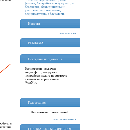
флэшки, батарейки и аккумуляторы.
Кварцевые, бактерицидные и
ультрафиолетовые лампы,
рециркуляторы, облучатели.
Новости
все новости...
РЕКЛАМА
Последние поступления
Все новости , включая
видео, фото, выдержки
из прайсов можно посмотреть
в нашем телеграм канале
@sat54ru
Голосования
Нет активных голосований.
все голосования...
раболы с
антенны.
СПЕЦИАЛИСТЫ СОВЕТУЮТ