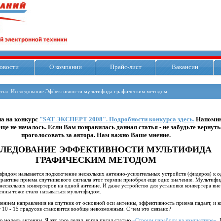
овости
О компании
Прайс-лист
Вакансии
атья. Исследование Эффективности мультифида графическим методом.
на на конкурс
"SAT ЭКСПЕРТ 2008". Подробности конкурса здесь.
Напомин
ще не началось. Если Вам понравилась данная статья - не забудьте вернуть
проголосовать за автора. Нам важно Ваше мнение.
ЛЕДОВАНИЕ ЭФФЕКТИВНОСТИ МУЛЬТИФИДА
ГРАФИЧЕСКИМ МЕТОДОМ
ифидом называется подключение нескольких антенно-усилительных устройств (фидеров) к 
практике приема спутникового сигнала этот термин приобрел еще одно значение. Мультиф
ескольких конвертеров на одной антенне. И даже устройство для установки конвертера вне
енны тоже стало называться мультифидом.
нением направления на спутник от основной оси антенны, эффективность приема падает, и к
 10 - 15 градусов становится вообще невозможным. С чем это связано?
модель антенны. Я это уже делал, когда писал статью
«Строим параболу на компьютере».