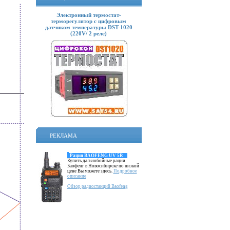
Электронный термостат-
терморегулятор с цифровым
датчиком температуры DST-1020
(220V/ 2 реле)
РЕКЛАМА
Рация BAOFENG UV 5R
Купить дальнобойные рации
Баофенг в Новосибирске по низкой
цене Вы можете здесь.
Подробное
описание
Обзор радиостанций Baofeng