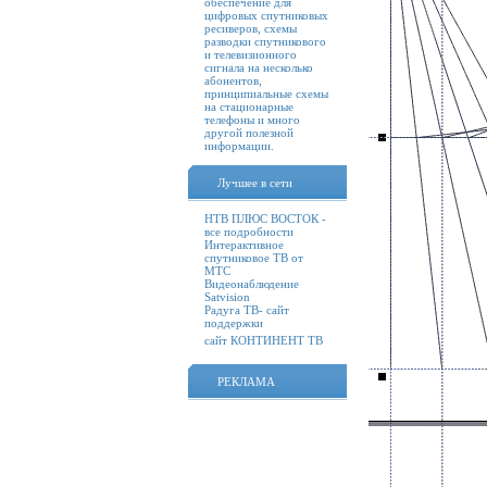
обеспечение для
цифровых спутниковых
ресиверов, схемы
разводки спутникового
и телевизионного
сигнала на несколько
абонентов,
принципиальные схемы
на стационарные
телефоны и много
другой полезной
информации.
Лучшее в сети
НТВ ПЛЮС ВОСТОК -
все подробности
Интерактивное
спутниковое ТВ от
МТС
Видеонаблюдение
Satvision
Радуга ТВ- сайт
поддержки
сайт КОНТИНЕНТ ТВ
РЕКЛАМА