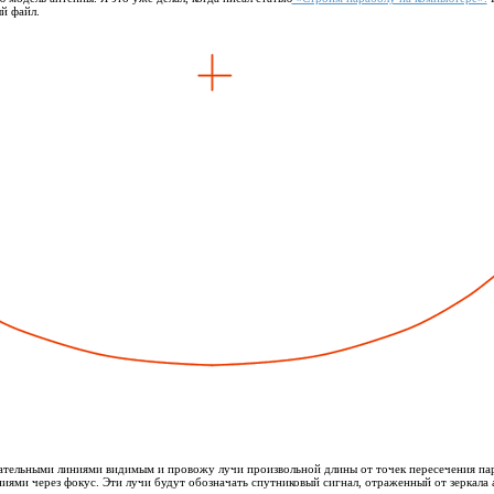
й файл.
ательными линиями видимым и провожу лучи произвольной длины от точек пересечения па
иями через фокус. Эти лучи будут обозначать спутниковый сигнал, отраженный от зеркала 