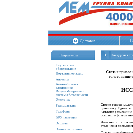
Н
Доставка
Конкурсная ст
Направления
Спутниковое
оборудование
Статья присла
Портативное аудио
голосование е
Антенны
Автомобильная
электроника
ИСС
Видеонаблюдение и
системы безопасности
Электрика
Строго говоря, мульт
Радиомагазин
приемнику. Однако в 
Телефоны
называют размещение н
основного фокуса ант
GPS навигация
Известно, что с откло
Эхолоты
отклонения превышает
Элементы питания
Создадим графическую 