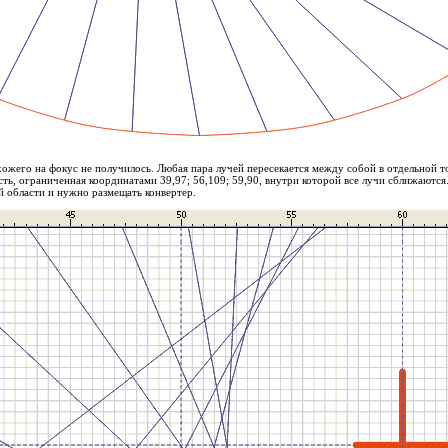
ожего на фокус не получилось. Любая пара лучей пересекается между собой в отдельной то
сть, ограниченная координатами 39,97; 56,109; 59,90, внутри которой все лучи сближаются
й области и нужно размещать конвертер.