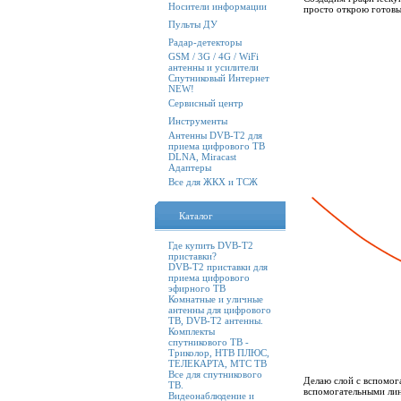
Носители информации
просто открою готовы
Пульты ДУ
Радар-детекторы
GSM / 3G / 4G / WiFi
антенны и усилители
Спутниковый Интернет
NEW!
Сервисный центр
Инструменты
Антенны DVB-T2 для
приема цифрового ТВ
DLNA, Miracast
Адаптеры
Все для ЖКХ и ТСЖ
Каталог
Где купить DVB-T2
приставки?
DVB-T2 приставки для
приема цифрового
эфирного ТВ
Комнатные и уличные
антенны для цифрового
ТВ, DVB-T2 антенны.
Комплекты
спутникового ТВ -
Триколор, НТВ ПЛЮС,
ТЕЛЕКАРТА, МТС ТВ
Все для спутникового
Делаю слой с вспомог
ТВ.
вспомогательными лин
Видеонаблюдение и