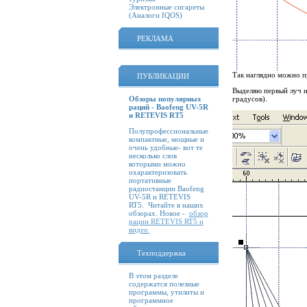
Электронные сигареты
(Аналоги IQOS)
РЕКЛАМА
Так наглядно можно п
ПУБЛИКАЦИИ
Выделяю первый луч и
Обзоры популярных
градусов).
раций - Baofeng UV-5R
и RETEVIS RT5
Полупрофессиональные
компактные, мощные и
очень удобные- вот те
несколько слов
которыми можно
охарактеризовать
портативные
радиостанции Baofeng
UV-5R и RETEVIS
RT5. Читайте в наших
обзорах. Новое -
обзор
рации RETEVIS RT5 и
видео
Техподдержка
В этом разделе
содержатся полезные
программы, утилиты и
программное