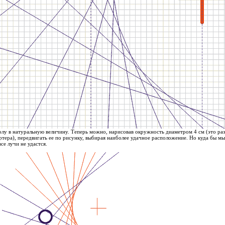
болу в натуральную величину. Теперь можно, нарисовав окружность диаметром 4 см (это ра
тера), передвигать ее по рисунку, выбирая наиболее удачное расположение. Но куда бы мы
се лучи не удастся.