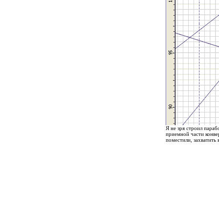
Я не зря строил пара
приемной части конвер
поместили, захватить в