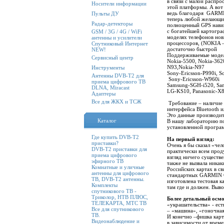
в связи с малой распр
Носители информации
этой платформы. А вот
ведь благодаря GARM
Пульты ДУ
теперь любой желающий
Радар-детекторы
полноценный GPS нави
с богатейшей картогра
GSM / 3G / 4G / WiFi
моделях телефонов но
антенны и усилители
процессоров, (NOKIA 
Спутниковый Интернет
достаточно быстрой
NEW!
Поддерживаемые модел
Сервисный центр
Nokia-5500, Nokia-362
N93,Nokia-N97
Инструменты
Sony-Ericsson-P990i, S
Антенны DVB-T2 для
Sony-Ericsson-W960i
приема цифрового ТВ
Samsung-SGH-i520, S
DLNA, Miracast
LG-KS10, Panasonic-X80
Адаптеры
Все для ЖКХ и ТСЖ
Требование – наличие 
интерфейса Bluetooth 
Это данные производи
Каталог
В нашу лабораторию по
установленной прогр
Где купить DVB-T2
На первый взгляд:
приставки?
Очень я бы сказал «че
DVB-T2 приставки для
практически всем прод
приема цифрового
взгляд ничего существе
эфирного ТВ
также не вызвала ника
Комнатные и уличные
Российских картах в св
антенны для цифрового
стандартных GARMIN G
ТВ, DVB-T2 антенны.
изготовлена тестовая к
Комплекты
там где и должен. Выво
спутникового ТВ -
Триколор, НТВ ПЛЮС,
Более детальный осмо
ТЕЛЕКАРТА, МТС ТВ
«украшательства» - ест
Все для спутникового
– «машина», «гоночная
ТВ.
И конечно –фишка карт
Видеонаблюдение и
в зависимости от време