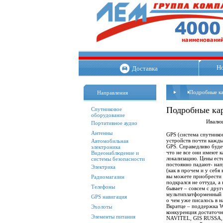
Н
Доставка
Подробные ка
Направления
Подробные кар
Спутниковое
оборудование
Ивалюц
Портативное аудио
Антенны
GPS (система спутнико
устройств почти кажды
Автомобильная
GPS. Справедливо буде
электроника
что не все они имеют 
Видеонаблюдение и
локализацию. Цены ест
системы безопасности
постоянно падают- на
Электрика
(как в прочем и у себя
вы можете приобрести 
Радиомагазин
подкрался не оттуда, а
Телефоны
бывает – совсем с дру
мультиплатформенный
GPS навигация
о чем уже писалось в н
Вкратце – поддержка Wi
Эхолоты
конкуренция достаточн
Элементы питания
NAVITEL, GIS RUSSA,