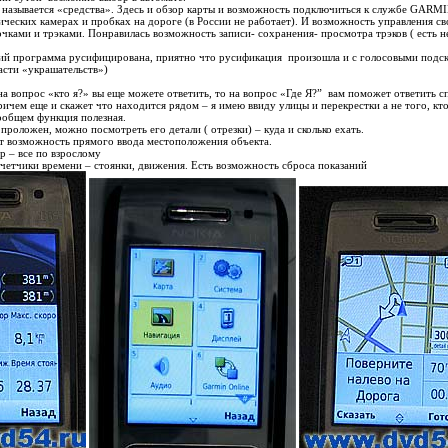
 называется «средства». Здесь и обзор карты и возможность подключиться к службе GARMI
ических камерах и пробках на дороге (в России не работает). И возможность управления с
чками и трэками. Понравилась возможность записи- сохранения- просмотра трэков ( есть не
ий программа русифицирована, приятно что русификация произошла и с голосовыми подск
ласти «украшательств»)
на вопрос «кто я?» вы
еще можете ответить, то на вопрос «Где Я?” вам поможет ответить с
ичем еще и скажет что находится рядом – я имею ввиду улицы и перекрестки а не того, кт
ообщем функция полезная.
проложен, можно посмотреть его детали ( отрезки) – куда и сколько ехать.
т возможность прямого ввода местоположения объекта.
 – все по взрослому
четчики времени – стоянки, движения. Есть возможность сброса показаний