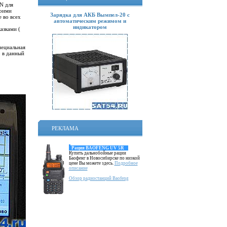
N для
воими
Зарядка для АКБ Вымпел-20 с
 во всех
автоматическим режимом и
индикатором
азками (
пециальная
о в данный
РЕКЛАМА
Рация BAOFENG UV 5R
Купить дальнобойные рации
Баофенг в Новосибирске по низкой
цене Вы можете здесь.
Подробное
описание
Обзор радиостанций Baofeng