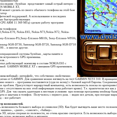
остраненностью
 последняя –Symbian представляет самый острый интерес –
IN MOBILE XT,
 может сделать из своего обычного телефона на этой базе
гатор
фической поддержкой. А использование в последних
вых быстродействующих
–CPU ARM 11 369 МГц) сделало работу программ
и телефонов:
0,Nokia-E70, Nokia-E65, Nokia-N73,Nokia-N72, Nokia-
ony-Ericsson-P1i,Sony-Ericsson-M610i, Sony-Ericsson-W950i,
amsung-SGH-D730, Samsung-SGH-D720, Samsung-SGH-D710
0... и многие другие.
операционной системы Symbian , карты памяти и
или встроенного GPG приемника.
теля….
пал действующий экземпляр в составе NOKIA E65 с
аммой GARMIN MOBILE XT с внешним GPS приемником.
ловеколюбивый» интерфейс, что собственно свойственно
уктам от GARMIN. Для сравнения можно взглянуть на тест GARMIN NUVI 310. В принципе
нно нового – программа поставляется (судя по всему) с базовой картой Европы. Соединени
ких проблем. Присутствует маршрутный компьютер, есть возможность поиска по критериям (
язи с отсутствием на них этой информации пока работает криво). Т.е. практически все как у
PS. Для так сказать адаптации к местным условиям при помощи программы sendmap был
арта и закачана в телефон. Получилось с первого раза. – видно все детали, при поездке мар
д – все работает.
тр возможностей.
ь возможность большого выбора из символов (3D). Как будет выглядеть ваше место положен
 машина», «джип», «самолет», «байкер».
а 3D, штука спорная по полезности, но очень красиво смотрится. Есть возможность выбора
ни суток- возможно выбор в автомате.