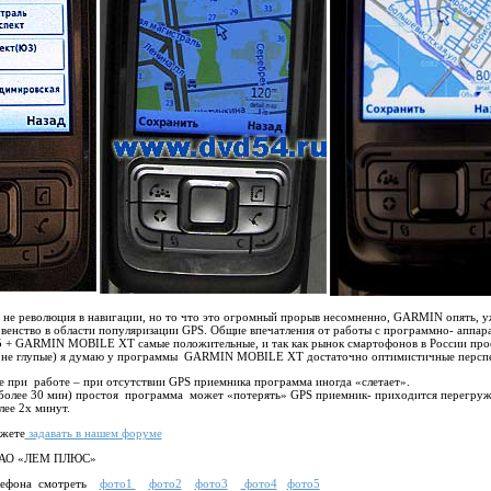
не революция в навигации, но то что это огромный прорыв несомненно, GARMIN опять, у
ервенство в области популяризации GPS. Общие впечатления от работы с программно- аппа
 + GARMIN MOBILE XT самые положительные, и так как рынок смартофонов в России про
ас не глупые) я думаю у программы GARMIN MOBILE XT достаточно оптимистичные персп
е при работе – при отсутствии GPS приемника программа иногда «слетает».
(более 30 мин) простоя программа может «потерять» GPS приемник- приходится перегруж
лее 2х минут.
ожете
задавать в нашем форуме
. ЗАО «ЛЕМ ПЛЮС»
елефона смотреть
фото1
фото2
фото3
фото4
фото5