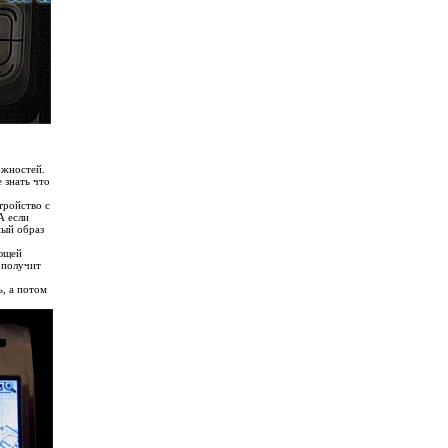
ожностей.
 знать что
тройство с
А если
ный образ
ающей
 получит
ь, а потом