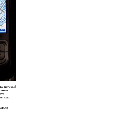
же который
ратным
сто
ективы.
аться