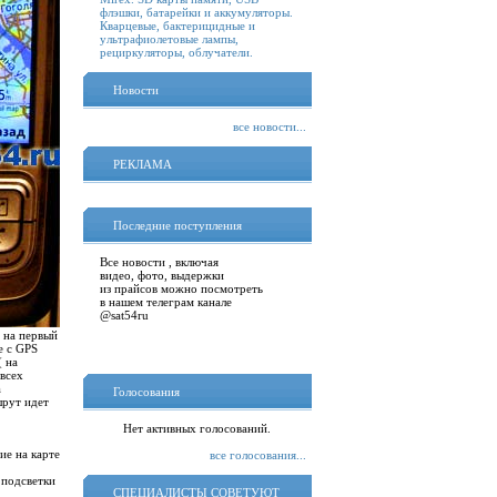
флэшки, батарейки и аккумуляторы.
Кварцевые, бактерицидные и
ультрафиолетовые лампы,
рециркуляторы, облучатели.
Новости
все новости...
РЕКЛАМА
Последние поступления
Все новости , включая
видео, фото, выдержки
из прайсов можно посмотреть
в нашем телеграм канале
@sat54ru
 на первый
е с GPS
 на
 всех
а
Голосования
шрут идет
Нет активных голосований.
ие на карте
все голосования...
 подсветки
СПЕЦИАЛИСТЫ СОВЕТУЮТ