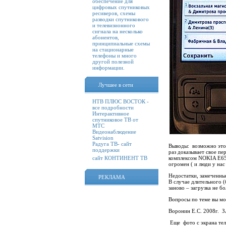
обеспечение для
цифровых спутниковых
ресиверов, схемы
разводки спутникового
и телевизионного
сигнала на несколько
абонентов,
принципиальные схемы
на стационарные
телефоны и много
другой полезной
информации.
Лучшее в сети
НТВ ПЛЮС ВОСТОК -
все подробности
Интерактивное
спутниковое ТВ от
МТС
Видеонаблюдение
Satvision
Радуга ТВ- сайт
Выводы: возможно это 
поддержки
раз доказывает свое п
сайт КОНТИНЕНТ ТВ
комплексом NOKIA E65
огромен ( и люди у н
Недостатки, замеченны
РЕКЛАМА
В случае длительного 
заново – загрузка не бо
Вопросы по теме вы м
Воронин Е.С. 2008г
Еще фото с экрана т