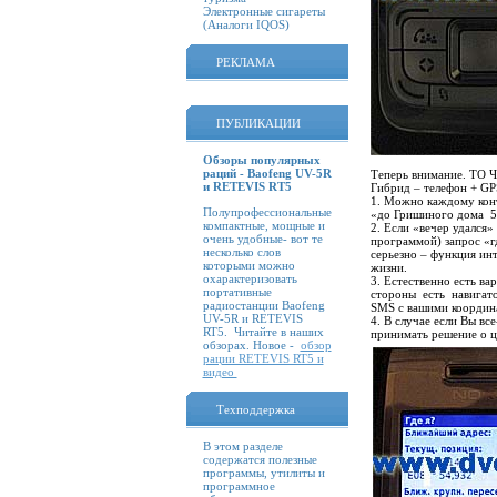
Электронные сигареты
(Аналоги IQOS)
РЕКЛАМА
ПУБЛИКАЦИИ
Обзоры популярных
раций - Baofeng UV-5R
Теперь внимание. Т
и RETEVIS RT5
Гибрид – телефон + GPS
1. Можно каждому конта
Полупрофессиональные
«до Гришиного дома 5
компактные, мощные и
2. Если «вечер удался
очень удобные- вот те
программой) запрос «гд
несколько слов
серьезно – функция ин
которыми можно
жизни.
охарактеризовать
3. Естественно есть в
портативные
стороны есть навигат
радиостанции Baofeng
SMS c вашими координ
UV-5R и RETEVIS
4. В случае если Вы вс
RT5. Читайте в наших
принимать решение о ц
обзорах. Новое -
обзор
рации RETEVIS RT5 и
видео
Техподдержка
В этом разделе
содержатся полезные
программы, утилиты и
программное