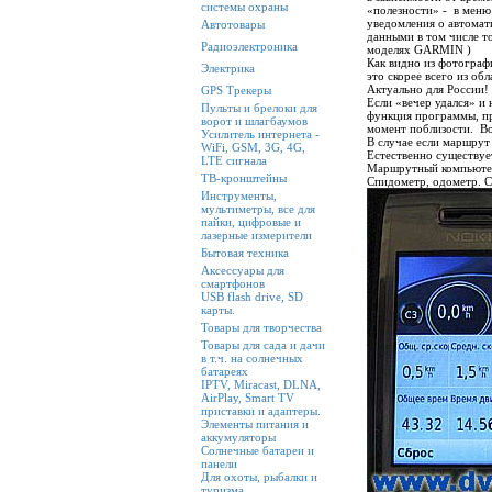
системы охраны
«полезности» - в меню
уведомления о автомат
Автотовары
данными в том числе то
Радиоэлектроника
моделях GARMIN )
Как видно из фотограф
Электрика
это скорее всего из об
Актуально для России!
GPS Трекеры
Если «вечер удался» и 
Пульты и брелоки для
функция программы, пр
ворот и шлагбаумов
момент поблизости. В
Усилитель интернета -
В случае если маршрут 
WiFi, GSM, 3G, 4G,
Естественно существуе
LTE сигнала
Маршрутный компьютер
ТВ-кронштейны
Спидометр, одометр. С
Инструменты,
мультиметры, все для
пайки, цифровые и
лазерные измерители
Бытовая техника
Аксессуары для
смартфонов
USB flash drive, SD
карты.
Товары для творчества
Товары для сада и дачи
в т.ч. на солнечных
батареях
IPTV, Miracast, DLNA,
AirPlay, Smart TV
приставки и адаптеры.
Элементы питания и
аккумуляторы
Солнечные батареи и
панели
Для охоты, рыбалки и
туризма