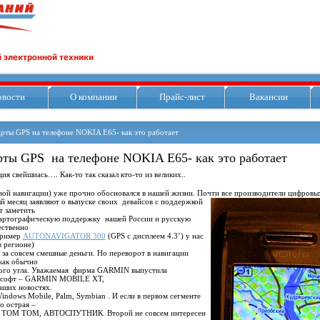
овости
О компании
Прайс-лист
Вакансии
рты GPS на телефоне NOKIA E65- как это работает
ты GPS на телефоне NOKIA E65- как это работает
ия свейшиась…. Как-то так сказал кто-то из великих..
вой навигации) уже прочно обосновался в нашей жизни. Почти все производители цифровы
й месяц заявляют о выпуске своих девайсов с поддержкой
т заметить
картографическую поддержку нашей России и русскую
ественно
пример
AUTONAVIGATOR 300
(GPS c дисплеем 4.3’) у нас
 в регионе)
за совсем смешные деньги. Но переворот в навигации
 как обычно
гого угла. Уважаемая фирма GARMIN выпустила
 софт – GARMIN MOBILE XT,
аших новостях.
ndows Mobile, Palm, Symbian . И если в первом сегменте
о острая –
 TOM TOM, АВТОСПУТНИК. Второй не совсем интересен