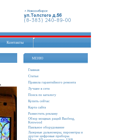
Контакты
МЕНЮ
Главная
Статьи
Правила гарантийного ремонта
х
Лучшее в сети
Поиск по каталогу
Купить сейчас
Карта сайта
Разместить рекламу
Обзор мощных раций Baofeng,
Kenwood
Паяльное оборудование
Лазерные дальномеры, пирометры и
другие цифровые приборы.
Mirex. SD карты памяти, USB