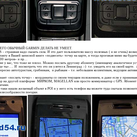
О ЧЕГО ОБЫЧНЫЙ GARMIN ДЕЛАТЬ НЕ УМЕЕТ.
 – страшная надо сказать сила. И это дает пользователю массу полезных ( и не очень) возм
кту в Вашей записной книге «подвесить» точку на карте, и тогда проезжая мимо вы будете
00 метров» и пр…
» не у вас, что тоже не плохо. Можно послать другому абоненту (имеющему аналогичное ус
е ты»…. И посмотреть что это он улетел в Ленинград :-) т.е. увидеть его на своей карте. 
тересно автотуристам, грибникам, и рыбакам – т.е. небольшим коллективам, ведущим актив
ариант «послать точку» - координаты со своим текущим положением, и даже если у приним
ор на другой платформе МИРКОМ, MAGELLAN или просто коммуникатор с GPS. Абонент
атами.
е-таки нашли желаемый объект в POI и у него есть телефон вы можете туда сначала позвонит
елесообразности поездки.