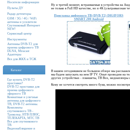
Носители информации
Ну и третий момент, встраиваемые в устройства на Ан
Пульты ДУ
не только в
Full HD
качестве, но и 4К (ультравысокая че
Радар-детекторы
Приставка цифрового ТВ (DVB-T2) DIGIFORS
GSM / 3G / 4G / WiFi
SMART 200 Android
антенны и усилители
Спутниковый Интернет
NEW!
Сервисный центр
Инструменты
Антенны DVB-T2 для
приема цифрового ТВ
DLNA, Miracast
Адаптеры
Все для ЖКХ и ТСЖ
Каталог
В нашем сегодняшнем не большом обзоре мы расскажем
мы будем запускать на нем
IP TV.
Опыт проводим на те
других устройствах - планшеты, ТВ
Box,
медиаплееры с
Где купить DVB-T2
приставки?
Кому не хочется смотреть много букв, можно посмотре
DVB-T2 приставки для
приема цифрового
эфирного ТВ
Комнатные и уличные
антенны для цифрового
ТВ, DVB-T2 антенны.
Комплекты
спутникового ТВ -
Триколор, НТВ ПЛЮС,
ТЕЛЕКАРТА, МТС ТВ
Все для спутникового
ТВ.
Видеонаблюдение и