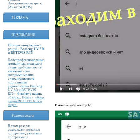
Электронные сигареты
(Аналоги IQOS)
РЕКЛАМА
ПУБЛИКАЦИИ
Обзоры популярных
раций - Baofeng UV-5R
и RETEVIS RT5
Полупрофессиональные
компактные, мощные и
очень удобные- вот те
несколько слов
которыми можно
охарактеризовать
портативные
радиостанции Baofeng
UV-5R и RETEVIS
RT5. Читайте в наших
обзорах. Новое -
обзор
рации RETEVIS RT5 и
видео
В поиске набиваем
ip tv.
Техподдержка
В этом разделе
содержатся полезные
программы, утилиты и
программное