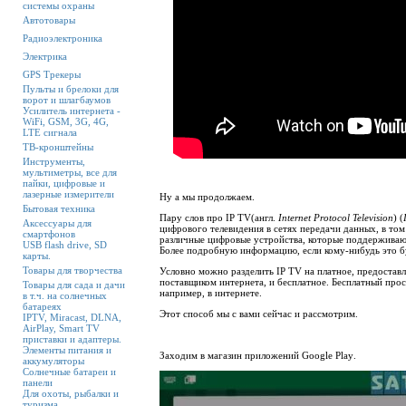
системы охраны
Автотовары
Радиоэлектроника
Электрика
GPS Трекеры
Пульты и брелоки для
ворот и шлагбаумов
Усилитель интернета -
WiFi, GSM, 3G, 4G,
LTE сигнала
ТВ-кронштейны
Инструменты,
мультиметры, все для
пайки, цифровые и
лазерные измерители
Ну а мы продолжаем.
Бытовая техника
Пару слов про
IP TV(англ.
Internet Protocol Television
) (
Аксессуары для
цифрового телевидения в сетях передачи данных, в то
смартфонов
различные цифровые устройства, которые поддержива
USB flash drive, SD
Более подробную информацию, если кому-нибудь это б
карты.
Товары для творчества
Условно можно разделить
IP TV
на платное, предостав
поставщиком интернета, и бесплатное. Бесплатный про
Товары для сада и дачи
например, в интернете.
в т.ч. на солнечных
батареях
Этот способ мы с вами сейчас и рассмотрим.
IPTV, Miracast, DLNA,
AirPlay, Smart TV
приставки и адаптеры.
Элементы питания и
Заходим в магазин приложений
Google Play
.
аккумуляторы
Солнечные батареи и
панели
Для охоты, рыбалки и
туризма