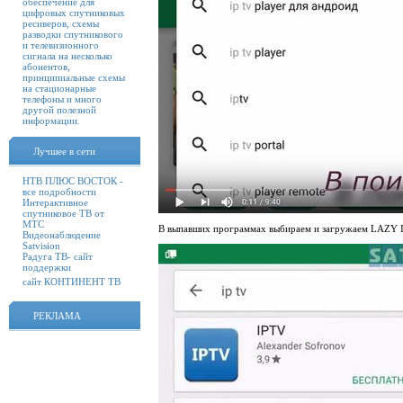
обеспечение для
цифровых спутниковых
ресиверов, схемы
разводки спутникового
и телевизионного
сигнала на несколько
абонентов,
принципиальные схемы
на стационарные
телефоны и много
другой полезной
информации.
Лучшее в сети
НТВ ПЛЮС ВОСТОК -
все подробности
Интерактивное
спутниковое ТВ от
МТС
В выпавших программах выбираем и загружаем
LAZY I
Видеонаблюдение
Satvision
Радуга ТВ- сайт
поддержки
сайт КОНТИНЕНТ ТВ
РЕКЛАМА