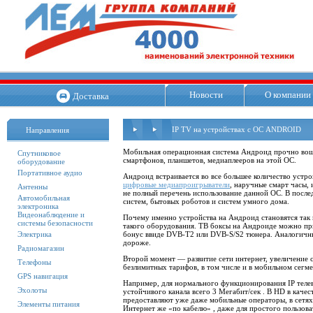
Новости
О компании
Доставка
IP TV на устройствах с ОС ANDROID
Направления
Мобильная операционная система Андроид прочно вошла
Спутниковое
смартфонов, планшетов, медиаплееров на этой ОС.
оборудование
Портативное аудио
Андроид встраивается во все большее количество устро
цифровые медиапроигрыватели
, наручные смарт часы, 
Антенны
не полный перечень использование данной ОС.
В после
Автомобильная
систем, бытовых роботов
и систем умного дома.
электроника
Видеонаблюдение и
Почему именно устройства на Андроид становятся так 
системы безопасности
такого оборудования. ТВ боксы на Андроиде можно пр
Электрика
бонус ввиде
DVB-T2
или
DVB-S/S2
тюнера. Аналогичн
дороже.
Радиомагазин
Второй момент — развитие сети интернет, увеличение с
Телефоны
безлимитных тарифов, в том числе и в мобильном сегме
GPS навигация
Например, для нормального функционирования
IP
теле
Эхолоты
устойчивого канала всего 3 Мегабит/сек . В
HD
в качес
предоставляют уже даже мобильные операторы, в сетях
Элементы питания
Интернет же «по кабелю» , даже для простого пользоват