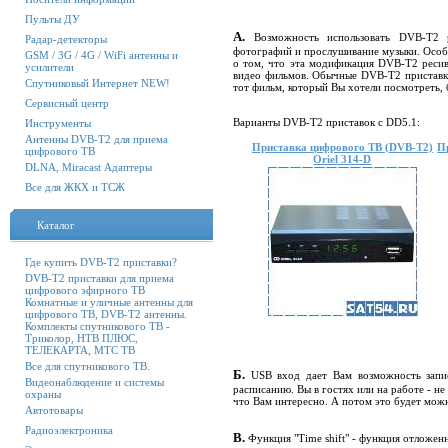
Пульты ДУ
А.
Возможность использовать DVB-T2 
Радар-детекторы
фотографий и прослушивание музыки. Особен
GSM / 3G / 4G / WiFi антенны и
о том, что эта модификация DVB-T2 ресив
усилители
видео фильмов. Обычные DVB-T2 приставки 
Спутниковый Интернет NEW!
тот фильм, который Вы хотели посмотреть, б
Сервисный центр
Варианты DVB-T2 приставок с DD5.1:
Инструменты
Антенны DVB-T2 для приема
Приставка цифрового ТВ (DVB-T2)
П
цифрового ТВ
Oriel 314-D
DLNA, Miracast Адаптеры
Все для ЖКХ и ТСЖ
Каталог
Где купить DVB-T2 приставки?
DVB-T2 приставки для приема
цифрового эфирного ТВ
Комнатные и уличные антенны для
цифрового ТВ, DVB-T2 антенны.
Комплекты спутникового ТВ -
Триколор, НТВ ПЛЮС,
ТЕЛЕКАРТА, МТС ТВ
Все для спутникового ТВ.
Б.
USB вход дает Вам возможность запи
Видеонаблюдение и системы
расписанию. Вы в гостях или на работе - н
охраны
что Вам интересно. А потом это будет мож
Автотовары
Радиоэлектроника
В.
Функция "Time shift" - функция отложен