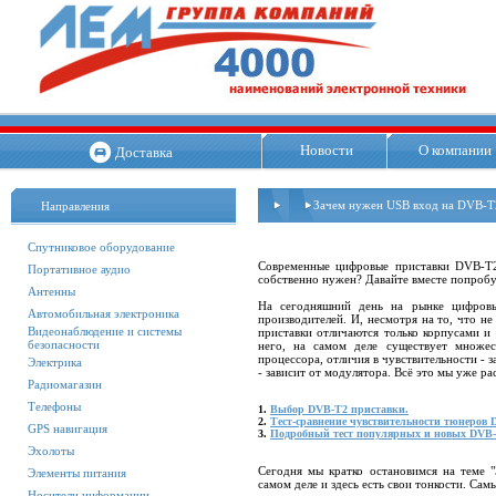
Новости
О компании
Доставка
Зачем нужен USB вход на DVB-T
Направления
Спутниковое оборудование
Современные цифровые приставки DVB-T2
Портативное аудио
собственно нужен? Давайте вместе попробу
Антенны
На сегодняшний день на рынке цифровы
Автомобильная электроника
производителей. И, несмотря на то, что н
Видеонаблюдение и системы
приставки отличаются только корпусами и 
безопасности
него, на самом деле существует множес
процессора, отличия в чувствительности - 
Электрика
- зависит от модулятора. Всё это мы уже ра
Радиомагазин
Телефоны
1.
Выбор DVB-T2 приставки.
2.
Тест-сравнение чувствительности тюнеров 
GPS навигация
3.
Подробный тест популярных и новых DVB-T
Эхолоты
Сегодня мы кратко остановимся на теме 
Элементы питания
самом деле и здесь есть свои тонкости. Са
Носители информации