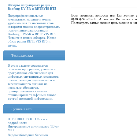
Обзоры популярных раций -
Baofeng UV-5R и RETEVIS RT5
Если возникли вопросы или Вы хотите 
Полупрофессиональные
8(383)240-89-00. А так же Вы можете по
компактные, мощные и очень
Посмотреть самые свежие цены можно в н
удобные- вот те несколько слов
которыми можно охарактеризовать
портативные радиостанции
Baofeng UV-5R и RETEVIS RT5.
Читайте в наших обзорах. Новое -
обзор рации RETEVIS RT5 и
видео
Техподдержка
В этом разделе содержатся
полезные программы, утилиты и
программное обеспечение для
цифровых спутниковых ресиверов,
схемы разводки спутникового и
телевизионного сигнала на
несколько абонентов,
принципиальные схемы на
стационарные телефоны и много
другой полезной информации.
Лучшее в сети
НТВ ПЛЮС ВОСТОК - все
подробности
Интерактивное спутниковое ТВ от
МТС
Видеонаблюдение Satvision