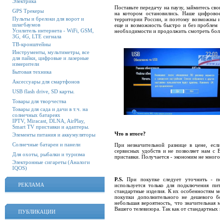
Электрика
Поставьте передачу на паузу, займитесь св
GPS Трекеры
на котором остановились. Наше цифровое
Пульты и брелоки для ворот и
территории России, и поэтому возможны и
шлагбаумов
еще и возможность быстро и без проблем 
Усилитель интернета - WiFi, GSM,
необходимости и продолжить смотреть больш
3G, 4G, LTE сигнала
ТВ-кронштейны
Инструменты, мультиметры, все
для пайки, цифровые и лазерные
измерители
Бытовая техника
Аксессуары для смартфонов
USB flash drive, SD карты.
Товары для творчества
Товары для сада и дачи в т.ч. на
солнечных батареях
IPTV, Miracast, DLNA, AirPlay,
Smart TV приставки и адаптеры.
Что в итоге?
Элементы питания и аккумуляторы
Солнечные батареи и панели
При незначительной разнице в цене, есл
сервисных удобств и не позволяет нам с
Для охоты, рыбалки и туризма
приставки. Получается - экономим не много,
Электронные сигареты (Аналоги
IQOS)
P.S.
При покупке следует уточнить - п
РЕКЛАМА
используется только для подключения пи
стандартные изделия. К их особенностям 
покупки дополнительного не дешевого бо
небольшая вероятность, что значительная
Вашего телевизора. Так как от стандартных
ПУБЛИКАЦИИ